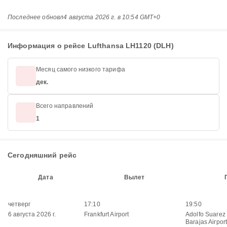
Последнее обновл
4 августа 2026 г. в 10:54 GMT+0
Информация о рейсе Lufthansa LH1120 (DLH)
Месяц самого низкого тарифа
дек.
Всего направлений
1
Сегодняшний рейс
Дата
Вылет
четверг
17:10
19:50
6 августа 2026 г.
Frankfurt Airport
Adolfo Suarez
Barajas Airpor