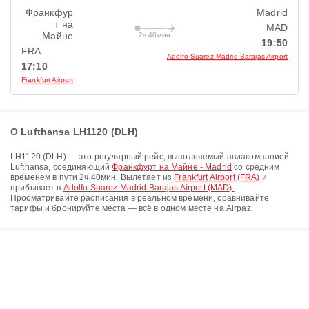
Франкфур
Madrid
т на
MAD
Майне
2ч 40мин
19:50
FRA
Adolfo Suarez Madrid Barajas Airport
17:10
Frankfurt Airport
О Lufthansa LH1120 (DLH)
LH1120
(
DLH
) — это регулярный рейс, выполняемый авиакомпанией
Lufthansa
, соединяющий
Франкфурт на Майне - Madrid
со средним
временем в пути
2ч 40мин
. Вылетает из
Frankfurt Airport (FRA)
и
прибывает в
Adolfo Suarez Madrid Barajas Airport (MAD)
.
Просматривайте расписания в реальном времени, сравнивайте
тарифы и бронируйте места — всё в одном месте на Airpaz.