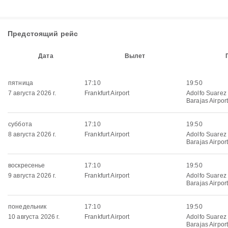
Предстоящий рейс
Дата
Вылет
пятница
17:10
19:50
7 августа 2026 г.
Frankfurt Airport
Adolfo Suarez
Barajas Airpor
суббота
17:10
19:50
8 августа 2026 г.
Frankfurt Airport
Adolfo Suarez
Barajas Airpor
воскресенье
17:10
19:50
9 августа 2026 г.
Frankfurt Airport
Adolfo Suarez
Barajas Airpor
понедельник
17:10
19:50
10 августа 2026 г.
Frankfurt Airport
Adolfo Suarez
Barajas Airpor