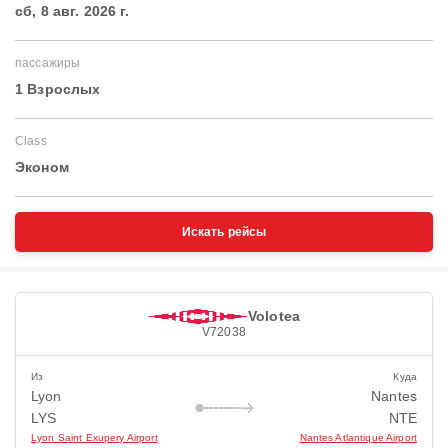
сб, 8 авг. 2026 г.
пассажиры
1 Взрослых
Class
Эконом
Искать рейсы
Volotea
V72038
Из
Куда
Lyon
Nantes
LYS
NTE
Lyon Saint Exupery Airport
Nantes Atlantique Airport