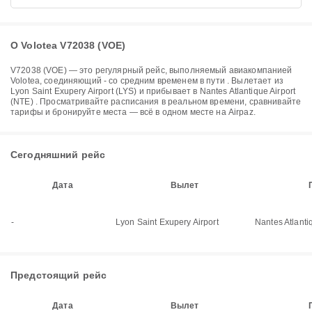
О Volotea V72038 (VOE)
V72038
(
VOE
) — это регулярный рейс, выполняемый авиакомпанией
Volotea
, соединяющий
-
со средним временем в пути
. Вылетает из
Lyon Saint Exupery Airport (LYS)
и прибывает в
Nantes Atlantique Airport
(NTE)
. Просматривайте расписания в реальном времени, сравнивайте
тарифы и бронируйте места — всё в одном месте на Airpaz.
Сегодняшний рейс
Дата
Вылет
-
Lyon Saint Exupery Airport
Nantes Atlanti
Предстоящий рейс
Дата
Вылет