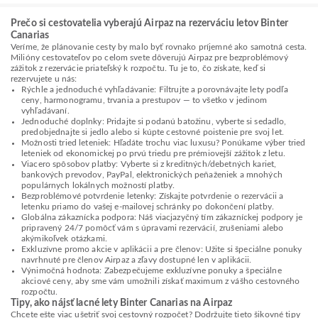
Prečo si cestovatelia vyberajú Airpaz na rezerváciu letov Binter
Canarias
Veríme, že plánovanie cesty by malo byť rovnako príjemné ako samotná cesta.
Milióny cestovateľov po celom svete dôverujú Airpaz pre bezproblémový
zážitok z rezervácie priateľský k rozpočtu. Tu je to, čo získate, keď si
rezervujete u nás:
Rýchle a jednoduché vyhľadávanie: Filtrujte a porovnávajte lety podľa
ceny, harmonogramu, trvania a prestupov — to všetko v jedinom
vyhľadávaní.
Jednoduché doplnky: Pridajte si podanú batožinu, vyberte si sedadlo,
predobjednajte si jedlo alebo si kúpte cestovné poistenie pre svoj let.
Možnosti tried leteniek: Hľadáte trochu viac luxusu? Ponúkame výber tried
leteniek od ekonomickej po prvú triedu pre prémiovejší zážitok z letu.
Viacero spôsobov platby: Vyberte si z kreditných/debetných kariet,
bankových prevodov, PayPal, elektronických peňaženiek a mnohých
populárnych lokálnych možností platby.
Bezproblémové potvrdenie letenky: Získajte potvrdenie o rezervácii a
letenku priamo do vašej e-mailovej schránky po dokončení platby.
Globálna zákaznícka podpora: Náš viacjazyčný tím zákazníckej podpory je
pripravený 24/7 pomôcť vám s úpravami rezervácií, zrušeniami alebo
akýmikoľvek otázkami.
Exkluzívne promo akcie v aplikácii a pre členov: Užite si špeciálne ponuky
navrhnuté pre členov Airpaz a zľavy dostupné len v aplikácii.
Výnimočná hodnota: Zabezpečujeme exkluzívne ponuky a špeciálne
akciové ceny, aby sme vám umožnili získať maximum z vášho cestovného
rozpočtu.
Tipy, ako nájsť lacné lety Binter Canarias na Airpaz
Chcete ešte viac ušetriť svoj cestovný rozpočet? Dodržujte tieto šikovné tipy