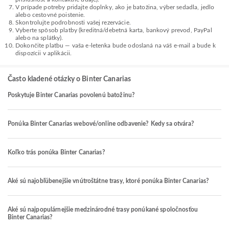
V prípade potreby pridajte doplnky, ako je batožina, výber sedadla, jedlo
alebo cestovné poistenie.
Skontrolujte podrobnosti vašej rezervácie.
Vyberte spôsob platby (kreditná/debetná karta, bankový prevod, PayPal
alebo na splátky).
Dokončite platbu — vaša e-letenka bude odoslaná na váš e-mail a bude k
dispozícii v aplikácii.
Často kladené otázky o Binter Canarias
Poskytuje Binter Canarias povolenú batožinu?
Ponúka Binter Canarias webové/online odbavenie? Kedy sa otvára?
Koľko trás ponúka Binter Canarias?
Aké sú najobľúbenejšie vnútroštátne trasy, ktoré ponúka Binter Canarias?
Aké sú najpopulárnejšie medzinárodné trasy ponúkané spoločnosťou
Binter Canarias?