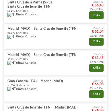
Santa Cruz de la Palma (SPC)
Začať od
€ 56,43
Santa Cruz de Tenerife (TFN)
Cena/ Pax
st 19. 8.
Priamy
Binter Canarias
Kniha
Madrid (MAD)
Santa Cruz de Tenerife (TFN)
Začať od
€ 61,04
št 27. 8.
Priamy
Cena/ Pax
Binter Canarias
Kniha
Madrid (MAD)
Santa Cruz de Tenerife (TFN)
Začať od
€ 61,45
št 10. 9.
Priamy
Cena/ Pax
Binter Canarias
Kniha
Gran Canaria (LPA)
Madrid (MAD)
Začať od
€ 66,08
so 26. 9.
Priamy
Cena/ Pax
Binter Canarias
Kniha
Santa Cruz de Tenerife (TFN)
Madrid (MAD)
Začať od
€ 74,88