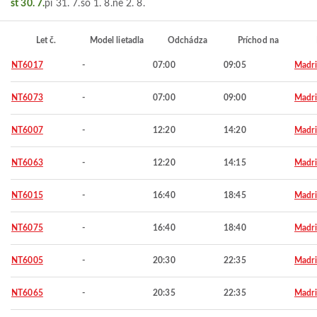
št 30. 7.
pi 31. 7.
so 1. 8.
ne 2. 8.
Let č.
Model lietadla
Odchádza
Príchod na
NT6017
-
07:00
09:05
Madr
NT6073
-
07:00
09:00
Madr
NT6007
-
12:20
14:20
Madr
NT6063
-
12:20
14:15
Madr
NT6015
-
16:40
18:45
Madr
NT6075
-
16:40
18:40
Madr
NT6005
-
20:30
22:35
Madr
NT6065
-
20:35
22:35
Madr