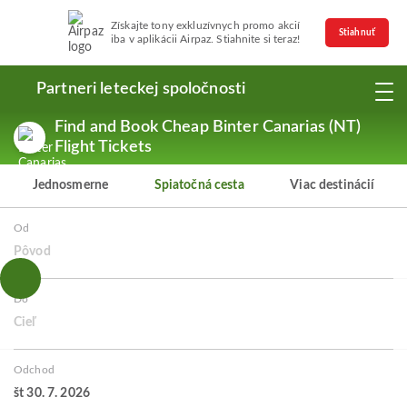
Získajte tony exkluzívnych promo akcií
Stiahnuť
iba v aplikácii Airpaz. Stiahnite si teraz!
Partneri leteckej spoločnosti
Find and Book Cheap Binter Canarias (NT)
Flight Tickets
Jednosmerne
Spiatočná cesta
Viac destinácií
Od
Pôvod
Do
Cieľ
Odchod
št 30. 7. 2026