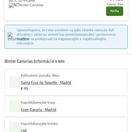
po 5. 10.
Priamy
Cena/ Pax
Binter Canarias
Kniha
Upozorňujeme, že ceny uvedené na tejto stránke nemusia byť
aktuálne a môžu sa zmeniť bez predchádzajúceho upozornenia.
Snažíme sa poskytovať čo najpresnejšie a najaktuálnejšie
informácie.
Binter Canarias Informácie o lete
Exkluzívne ponuky letov
Santa Cruz de Tenerife - Madrid
€ 45
Najobľúbenejšie trasy
Gran Canaria - Madrid
Najobľúbenejšie letisko
LPA