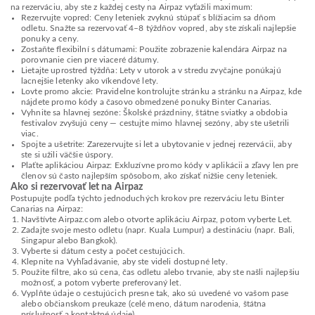
na rezerváciu, aby ste z každej cesty na Airpaz vyťažili maximum:
Rezervujte vopred: Ceny leteniek zvyknú stúpať s blížiacim sa dňom
odletu. Snažte sa rezervovať 4–8 týždňov vopred, aby ste získali najlepšie
ponuky a ceny.
Zostaňte flexibilní s dátumami: Použite zobrazenie kalendára Airpaz na
porovnanie cien pre viaceré dátumy.
Lietajte uprostred týždňa: Lety v utorok a v stredu zvyčajne ponúkajú
lacnejšie letenky ako víkendové lety.
Lovte promo akcie: Pravidelne kontrolujte stránku a stránku na Airpaz, kde
nájdete promo kódy a časovo obmedzené ponuky Binter Canarias.
Vyhnite sa hlavnej sezóne: Školské prázdniny, štátne sviatky a obdobia
festivalov zvyšujú ceny — cestujte mimo hlavnej sezóny, aby ste ušetrili
viac.
Spojte a ušetrite: Zarezervujte si let a ubytovanie v jednej rezervácii, aby
ste si užili väčšie úspory.
Plaťte aplikáciou Airpaz: Exkluzívne promo kódy v aplikácii a zľavy len pre
členov sú často najlepším spôsobom, ako získať nižšie ceny leteniek.
Ako si rezervovať let na Airpaz
Postupujte podľa týchto jednoduchých krokov pre rezerváciu letu Binter
Canarias na Airpaz:
Navštívte Airpaz.com alebo otvorte aplikáciu Airpaz, potom vyberte Let.
Zadajte svoje mesto odletu (napr. Kuala Lumpur) a destináciu (napr. Bali,
Singapur alebo Bangkok).
Vyberte si dátum cesty a počet cestujúcich.
Klepnite na Vyhľadávanie, aby ste videli dostupné lety.
Použite filtre, ako sú cena, čas odletu alebo trvanie, aby ste našli najlepšiu
možnosť, a potom vyberte preferovaný let.
Vyplňte údaje o cestujúcich presne tak, ako sú uvedené vo vašom pase
alebo občianskom preukaze (celé meno, dátum narodenia, štátna
príslušnosť a kontaktné údaje).