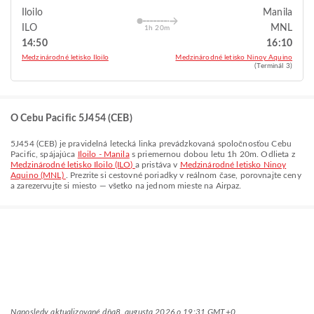
Iloilo
Manila
ILO
MNL
1h 20m
14:50
16:10
Medzinárodné letisko Iloilo
Medzinárodné letisko Ninoy Aquino
(Terminál 3)
O Cebu Pacific 5J454 (CEB)
5J454
(
CEB
) je pravidelná letecká linka prevádzkovaná spoločnosťou
Cebu
Pacific
, spájajúca
Iloilo - Manila
s priemernou dobou letu
1h 20m
. Odlieta z
Medzinárodné letisko Iloilo (ILO)
a pristáva v
Medzinárodné letisko Ninoy
Aquino (MNL)
. Prezrite si cestovné poriadky v reálnom čase, porovnajte ceny
a zarezervujte si miesto — všetko na jednom mieste na Airpaz.
Naposledy aktualizované dňa
8. augusta 2026 o 19:31 GMT+0