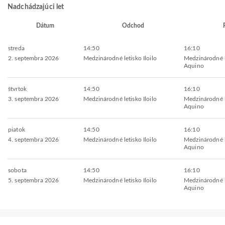
Nadchádzajúci let
Dátum
Odchod
streda
14:50
16:10
2. septembra 2026
Medzinárodné letisko Iloilo
Medzinárodné l
Aquino
štvrtok
14:50
16:10
3. septembra 2026
Medzinárodné letisko Iloilo
Medzinárodné l
Aquino
piatok
14:50
16:10
4. septembra 2026
Medzinárodné letisko Iloilo
Medzinárodné l
Aquino
sobota
14:50
16:10
5. septembra 2026
Medzinárodné letisko Iloilo
Medzinárodné l
Aquino