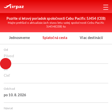
Pozrite si letový poriadok spoločnosti Cebu Pacific 5J454 (CEB)
Majte prehľad o aktualizáciách stavu letu vašej spoločnosti Cebu Pacific
5J454(CEB) tu
Jednosmerne
Spiatočná cesta
Viac destinácií
Od
Pôvod
Do
Cieľ
Odchod
po 10. 8. 2026
Návrat