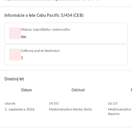
Informácie o lete Cebu Pacific 5J454 (CEB)
Mesiac najnižšieho cestovného
dec
Celkový počet destinácií
1
Dnešný let
Dátum
Odchod
utorok
14:50
16:10
1. septembra 2026
Medzinárodné letisko Iloilo
Medzinárodné l
Aquino