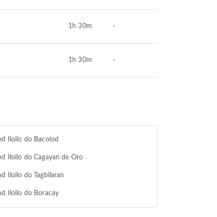
1h 30m
-
1h 30m
-
od Iloilo do Bacolod
od Iloilo do Cagayan de Oro
od Iloilo do Tagbilaran
od Iloilo do Boracay