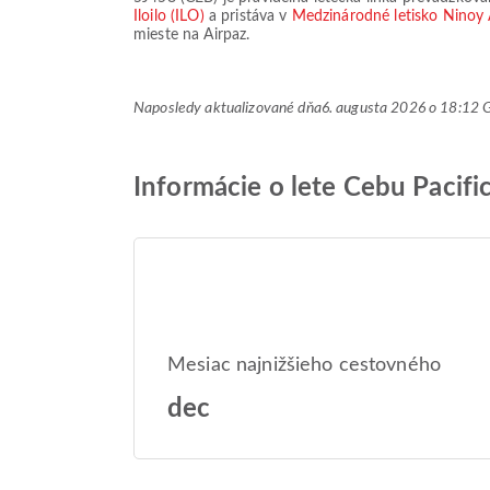
Iloilo (ILO)
a pristáva v
Medzinárodné letisko Nino
mieste na Airpaz.
Naposledy aktualizované dňa
6. augusta 2026 o 18:12
Informácie o lete Cebu Pacifi
Mesiac najnižšieho cestovného
dec