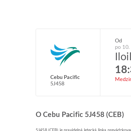
Od
po 10.
Iloi
18
Cebu Pacific
Medzin
5J458
O Cebu Pacific 5J458 (CEB)
5J458
(
CEB
) je pravidelná letecká linka prevádzko