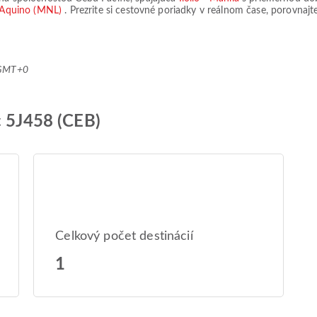
y Aquino (MNL)
. Prezrite si cestovné poriadky v reálnom čase, porovnaj
 GMT+0
c 5J458 (CEB)
Celkový počet destinácií
1