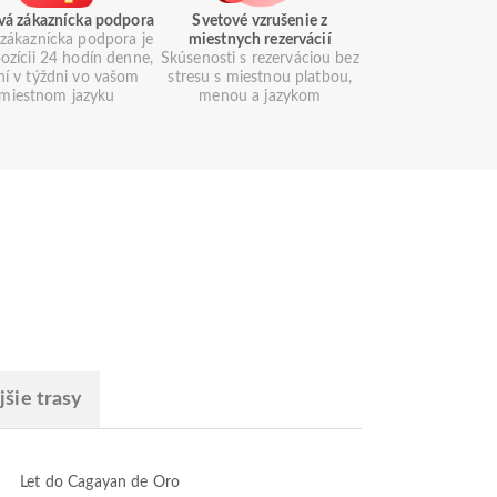
vá zákaznícka podpora
Svetové vzrušenie z
zákaznícka podpora je
miestnych rezervácií
pozícii 24 hodín denne,
Skúsenosti s rezerváciou bez
ní v týždni vo vašom
stresu s miestnou platbou,
miestnom jazyku
menou a jazykom
šie trasy
Let do Cagayan de Oro