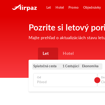
Let
Hotel
Promo
Objednávky
Pozrite si letový po
Majte prehľad o aktualizáciách stavu let
Let
Hotel
Spiatočná cesta
Ekonomika
1 Cestujúci
Od
Do