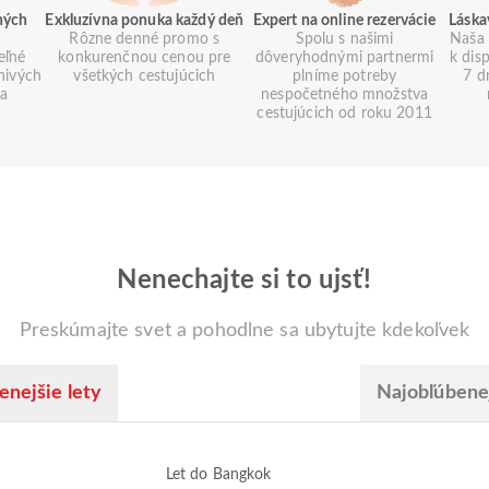
ných
Exkluzívna ponuka každý deň
Expert na online rezervácie
Láska
Rôzne denné promo s
Spolu s našimi
Naša 
eľné
konkurenčnou cenou pre
dôveryhodnými partnermi
k dis
znivých
všetkých cestujúcich
plníme potreby
7 d
ia
nespočetného množstva
cestujúcich od roku 2011
Nenechajte si to ujsť!
Preskúmajte svet a pohodlne sa ubytujte kdekoľvek
enejšie lety
Najobľúbenej
Let do Bangkok