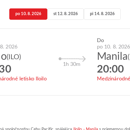
po 10. 8. 2026
st 12. 8. 2026
pi 14. 8. 2026
Do
 8. 2026
po 10. 8. 202
lo
Manila
(ILO)
1h 30m
:30
20:00
árodné letisko Iloilo
Medzinárodné 
vaná spoločnosťou
Cebu Pacific
, spájajúca
Iloilo - Manila
s priemernou do