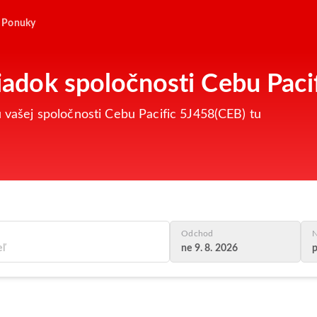
Ponuky
riadok spoločnosti Cebu Paci
u vašej spoločnosti Cebu Pacific 5J458(CEB) tu
Odchod
N
ne 9. 8. 2026
p