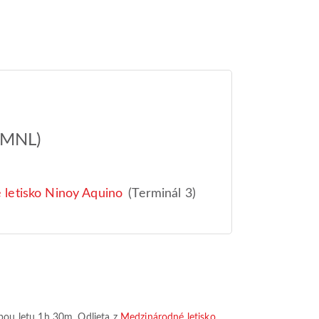
6
(MNL)
letisko Ninoy Aquino
(Terminál 3)
bou letu
1h 30m
. Odlieta z
Medzinárodné letisko