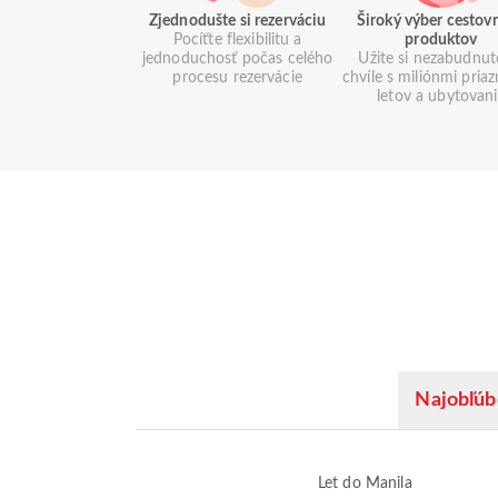
Zjednodušte si rezerváciu
Široký výber cestov
Pocíťte flexibilitu a
produktov
jednoduchosť počas celého
Užite si nezabudnut
procesu rezervácie
chvíle s miliónmi pria
letov a ubytovan
Najobľúb
Let do Manila