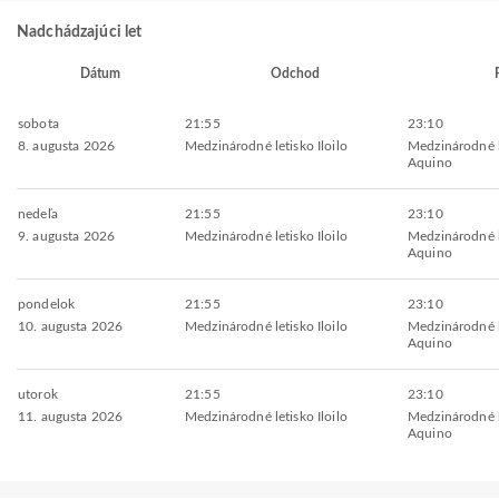
Nadchádzajúci let
Dátum
Odchod
sobota
21:55
23:10
8. augusta 2026
Medzinárodné letisko Iloilo
Medzinárodné l
Aquino
nedeľa
21:55
23:10
9. augusta 2026
Medzinárodné letisko Iloilo
Medzinárodné l
Aquino
pondelok
21:55
23:10
10. augusta 2026
Medzinárodné letisko Iloilo
Medzinárodné l
Aquino
utorok
21:55
23:10
11. augusta 2026
Medzinárodné letisko Iloilo
Medzinárodné l
Aquino