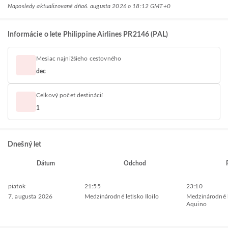
Naposledy aktualizované dňa
6. augusta 2026 o 18:12 GMT+0
Informácie o lete Philippine Airlines PR2146 (PAL)
Mesiac najnižšieho cestovného
dec
Celkový počet destinácií
1
Dnešný let
Dátum
Odchod
piatok
21:55
23:10
7. augusta 2026
Medzinárodné letisko Iloilo
Medzinárodné l
Aquino