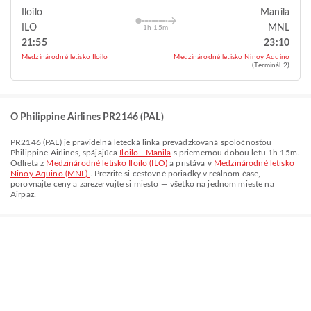
Iloilo
Manila
ILO
MNL
1h 15m
21:55
23:10
Medzinárodné letisko Iloilo
Medzinárodné letisko Ninoy Aquino
(Terminál 2)
O Philippine Airlines PR2146 (PAL)
PR2146
(
PAL
) je pravidelná letecká linka prevádzkovaná spoločnosťou
Philippine Airlines
, spájajúca
Iloilo - Manila
s priemernou dobou letu
1h 15m
.
Odlieta z
Medzinárodné letisko Iloilo (ILO)
a pristáva v
Medzinárodné letisko
Ninoy Aquino (MNL)
. Prezrite si cestovné poriadky v reálnom čase,
porovnajte ceny a zarezervujte si miesto — všetko na jednom mieste na
Airpaz.