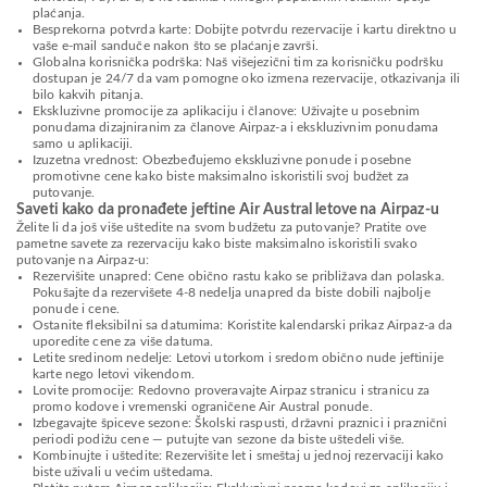
plaćanja.
Besprekorna potvrda karte: Dobijte potvrdu rezervacije i kartu direktno u
vaše e-mail sanduče nakon što se plaćanje završi.
Globalna korisnička podrška: Naš višejezični tim za korisničku podršku
dostupan je 24/7 da vam pomogne oko izmena rezervacije, otkazivanja ili
bilo kakvih pitanja.
Ekskluzivne promocije za aplikaciju i članove: Uživajte u posebnim
ponudama dizajniranim za članove Airpaz-a i ekskluzivnim ponudama
samo u aplikaciji.
Izuzetna vrednost: Obezbeđujemo ekskluzivne ponude i posebne
promotivne cene kako biste maksimalno iskoristili svoj budžet za
putovanje.
Saveti kako da pronađete jeftine Air Austral letove na Airpaz-u
Želite li da još više uštedite na svom budžetu za putovanje? Pratite ove
pametne savete za rezervaciju kako biste maksimalno iskoristili svako
putovanje na Airpaz-u:
Rezervišite unapred: Cene obično rastu kako se približava dan polaska.
Pokušajte da rezervišete 4-8 nedelja unapred da biste dobili najbolje
ponude i cene.
Ostanite fleksibilni sa datumima: Koristite kalendarski prikaz Airpaz-a da
uporedite cene za više datuma.
Letite sredinom nedelje: Letovi utorkom i sredom obično nude jeftinije
karte nego letovi vikendom.
Lovite promocije: Redovno proveravajte Airpaz stranicu i stranicu za
promo kodove i vremenski ograničene Air Austral ponude.
Izbegavajte špiceve sezone: Školski raspusti, državni praznici i praznični
periodi podižu cene — putujte van sezone da biste uštedeli više.
Kombinujte i uštedite: Rezervišite let i smeštaj u jednoj rezervaciji kako
biste uživali u većim uštedama.