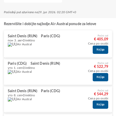
Poslednji put ažurirano na
29. јул 2026. 02:20 GMT+0
Rezervišite i dobijte najbolje Air Austral ponude za letove
Saint Denis (RUN)
Paris (CDG)
Počni od
€ 405,09
пон 3. авг
Direktno
Cena po osobi
Air Austral
Knjiga
Paris (CDG)
Saint Denis (RUN)
Počni od
€ 522,79
уто 1. сеп
Direktno
Cena po osobi
Air Austral
Knjiga
Saint Denis (RUN)
Paris (CDG)
Počni od
€ 544,29
уто 8. сеп
Direktno
Cena po osobi
Air Austral
Knjiga