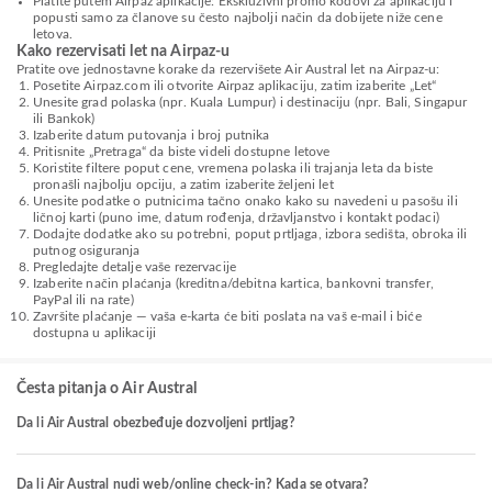
Platite putem Airpaz aplikacije: Ekskluzivni promo kodovi za aplikaciju i
popusti samo za članove su često najbolji način da dobijete niže cene
letova.
Kako rezervisati let na Airpaz-u
Pratite ove jednostavne korake da rezervišete Air Austral let na Airpaz-u:
Posetite Airpaz.com ili otvorite Airpaz aplikaciju, zatim izaberite „Let“
Unesite grad polaska (npr. Kuala Lumpur) i destinaciju (npr. Bali, Singapur
ili Bankok)
Izaberite datum putovanja i broj putnika
Pritisnite „Pretraga“ da biste videli dostupne letove
Koristite filtere poput cene, vremena polaska ili trajanja leta da biste
pronašli najbolju opciju, a zatim izaberite željeni let
Unesite podatke o putnicima tačno onako kako su navedeni u pasošu ili
ličnoj karti (puno ime, datum rođenja, državljanstvo i kontakt podaci)
Dodajte dodatke ako su potrebni, poput prtljaga, izbora sedišta, obroka ili
putnog osiguranja
Pregledajte detalje vaše rezervacije
Izaberite način plaćanja (kreditna/debitna kartica, bankovni transfer,
PayPal ili na rate)
Završite plaćanje — vaša e-karta će biti poslata na vaš e-mail i biće
dostupna u aplikaciji
Česta pitanja o Air Austral
Da li Air Austral obezbeđuje dozvoljeni prtljag?
Da li Air Austral nudi web/online check-in? Kada se otvara?