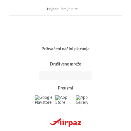
Najpopularnije rute
Prihvaćeni načini plaćanja
Društvene mreže
Preuzmi