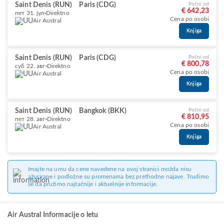
Saint Denis (RUN)
Paris (CDG)
Počni od
€ 642,23
пет 31. јул
Direktno
Cena po osobi
Air Austral
Knjiga
Saint Denis (RUN)
Paris (CDG)
Počni od
€ 800,78
суб 22. авг
Direktno
Cena po osobi
Air Austral
Knjiga
Saint Denis (RUN)
Bangkok (BKK)
Počni od
€ 810,95
пет 28. авг
Direktno
Cena po osobi
Air Austral
Knjiga
Imajte na umu da cene navedene na ovoj stranici možda nisu
ažurirane i podložne su promenama bez prethodne najave. Trudimo
se da pružimo najtačnije i aktuelnije informacije.
Air Austral Informacije o letu