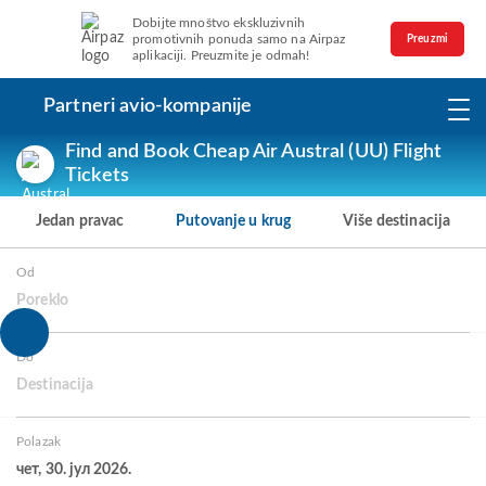
Dobijte mnoštvo ekskluzivnih
promotivnih ponuda samo na Airpaz
Preuzmi
aplikaciji. Preuzmite je odmah!
Partneri avio-kompanije
Find and Book Cheap Air Austral (UU) Flight
Tickets
Jedan pravac
Putovanje u krug
Više destinacija
Od
Poreklo
Do
Destinacija
Polazak
чет, 30. јул 2026.