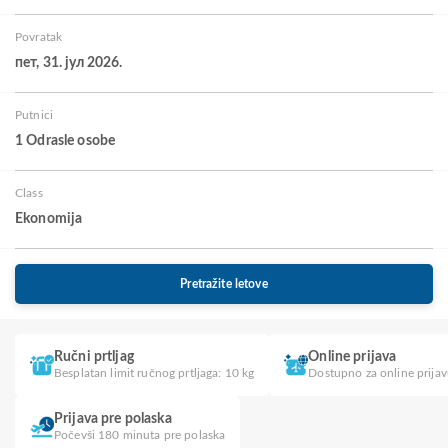
Povratak
пет, 31. јул 2026.
Putnici
1 Odrasle osobe
Class
Ekonomija
Pretražite letove
Ručni prtljag
Online prijava
Besplatan limit ručnog prtljaga: 10 kg
Dostupno za online prija
Prijava pre polaska
Počevši 180 minuta pre polaska