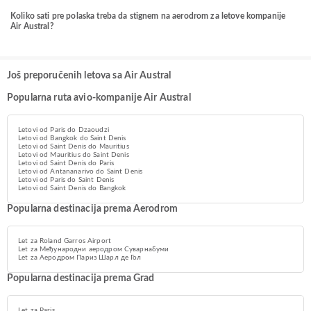
Koliko sati pre polaska treba da stignem na aerodrom za letove kompanije
Air Austral?
Još preporučenih letova sa Air Austral
Popularna ruta avio-kompanije Air Austral
Letovi od Paris do Dzaoudzi
Letovi od Bangkok do Saint Denis
Letovi od Saint Denis do Mauritius
Letovi od Mauritius do Saint Denis
Letovi od Saint Denis do Paris
Letovi od Antananarivo do Saint Denis
Letovi od Paris do Saint Denis
Letovi od Saint Denis do Bangkok
Popularna destinacija prema Aerodrom
Let za Roland Garros Airport
Let za Међународни аеродром Суварнабуми
Let za Aеродром Париз Шарл де Гол
Popularna destinacija prema Grad
Let za Paris