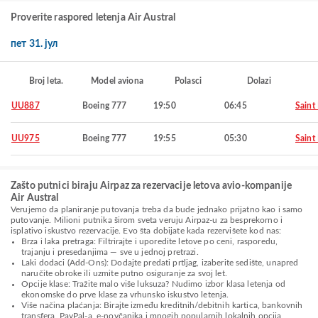
Proverite raspored letenja Air Austral
пет 31. јул
Broj leta.
Model aviona
Polasci
Dolazi
UU887
Boeing 777
19:50
06:45
Saint
UU975
Boeing 777
19:55
05:30
Saint
Zašto putnici biraju Airpaz za rezervacije letova avio-kompanije
Air Austral
Verujemo da planiranje putovanja treba da bude jednako prijatno kao i samo
putovanje. Milioni putnika širom sveta veruju Airpaz-u za besprekorno i
isplativo iskustvo rezervacije. Evo šta dobijate kada rezervišete kod nas:
Brza i laka pretraga: Filtrirajte i uporedite letove po ceni, rasporedu,
trajanju i presedanjima — sve u jednoj pretrazi.
Laki dodaci (Add-Ons): Dodajte predati prtljag, izaberite sedište, unapred
naručite obroke ili uzmite putno osiguranje za svoj let.
Opcije klase: Tražite malo više luksuza? Nudimo izbor klasa letenja od
ekonomske do prve klase za vrhunsko iskustvo letenja.
Više načina plaćanja: Birajte između kreditnih/debitnih kartica, bankovnih
transfera, PayPal-a, e-novčanika i mnogih popularnih lokalnih opcija