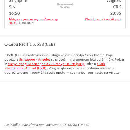
Singapore
Angeles
SIN
CRK
3ч 45м
16:50
20:35
Међународни аеродром Сингапур
Clark International Airport
Чанги
(Terminal 4)
O Cebu Pacific 5J538 (CEB)
5J538
(
CEB
) je redovna avio-usluga kojom upravlja
Cebu Pacific
, koja
povezuje
Singapore - Angeles
sa prosečnim vremenom leta od
3ч 45м
. Polazi
iz
Међународни аеродром Сингапур Чанги (SIN)
i stiže u
Clark
International Airport (CRK)
. Pregledajte rasporede u realnom vremenu,
uporedite cene i rezervišite svoje mesto — sve na jednom mestu na Airpaz.
Poslednji put ažurirano na
4. август 2026. 00:36 GMT+0