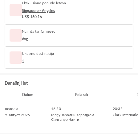
Ekskluzivne ponude letova
Singapore - Angeles
US$ 160.16
Najniža tarifa mesec
Avg.
Ukupno destinacija
1
Današnji let
Datum
Polazak
недеља
16:50
20:35
9. август 2026.
Међународни аеродром
Clark Internati
Сингапур Чанги