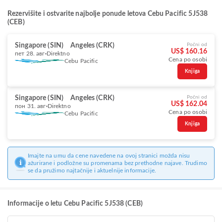
Rezervišite i ostvarite najbolje ponude letova Cebu Pacific 5J538
(CEB)
Singapore (SIN)
Angeles (CRK)
Počni od
US$ 160.16
пет 28. авг
Direktno
Cena po osobi
Cebu Pacific
Knjiga
Singapore (SIN)
Angeles (CRK)
Počni od
US$ 162.04
пон 31. авг
Direktno
Cena po osobi
Cebu Pacific
Knjiga
Imajte na umu da cene navedene na ovoj stranici možda nisu
ažurirane i podložne su promenama bez prethodne najave. Trudimo
se da pružimo najtačnije i aktuelnije informacije.
Informacije o letu Cebu Pacific 5J538 (CEB)