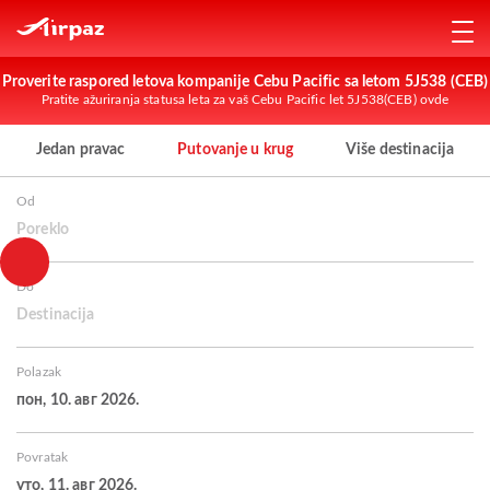
Proverite raspored letova kompanije Cebu Pacific sa letom 5J538 (CEB)
Pratite ažuriranja statusa leta za vaš Cebu Pacific let 5J538(CEB) ovde
Jedan pravac
Putovanje u krug
Više destinacija
Od
Poreklo
Do
Destinacija
Polazak
пон, 10. авг 2026.
Povratak
уто, 11. авг 2026.