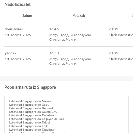
Nadolazeći let
Datum
Polazak
понедељак
16:45
20:35
10. август 2026.
Међународни аеродром
Clark Internati
Сингапур Чанги
уторак
16:50
20:35
18. август 2026.
Међународни аеродром
Clark Internati
Сингапур Чанги
Popularna ruta iz Singapore
Letovi od Singapore do Manila
Letovi od Singapore do Cebu
Letovi od Singapore do Bacolod
Letovi od Singapore do Davao City
Letovi od Singapore do Tacloban
Letovi od Singapore do Cagayan de Oro
Letovi od Singapore do Taipei
Letovi od Singapore do Iloilo
Letovi od Singapore do Tagbilaran