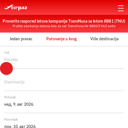
Proverite raspored letova kompanije TransNusa sa letom 8B81 (TNU)
Pratite ažuriranja statusa leta za vaš TransNusa let 8B81(TNU) ovde
Jedan pravac
Putovanje u krug
Više destinacija
Od
Poreklo
Do
Destinacija
Polazak
нед, 9. авг 2026.
Povratak
пон, 10. авг 2026.