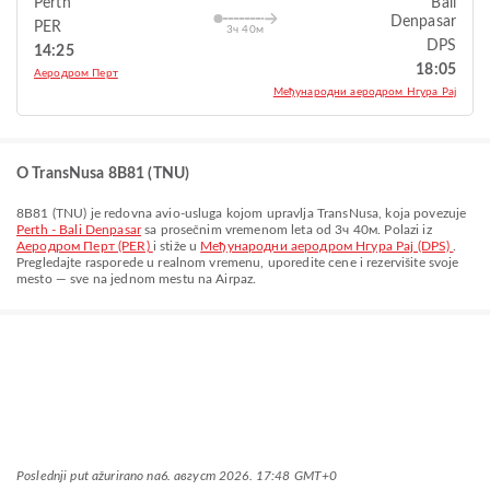
Perth
Bali
Denpasar
PER
3ч 40м
DPS
14:25
18:05
Аеродром Перт
Међународни аеродром Нгура Рај
O TransNusa 8B81 (TNU)
8B81
(
TNU
) je redovna avio-usluga kojom upravlja
TransNusa
, koja povezuje
Perth - Bali Denpasar
sa prosečnim vremenom leta od
3ч 40м
. Polazi iz
Аеродром Перт (PER)
i stiže u
Међународни аеродром Нгура Рај (DPS)
.
Pregledajte rasporede u realnom vremenu, uporedite cene i rezervišite svoje
mesto — sve na jednom mestu na Airpaz.
Poslednji put ažurirano na
6. август 2026. 17:48 GMT+0