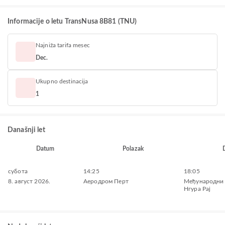
Informacije o letu TransNusa 8B81 (TNU)
Najniža tarifa mesec
Dec.
Ukupno destinacija
1
Današnji let
Datum
Polazak
субота
14:25
18:05
8. август 2026.
Аеродром Перт
Међународни
Нгура Рај