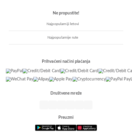
Ne propustite!
Najpopularniji letovi
Najpopularnije rute
Prihvaćeni načini plaćanja
Društvene mreže
Preuzmi