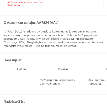
Међународни аеродром у Сан
Франциску
O Американ ерлајнс AA7524 (AAL)
AA7524
(
AAL
) je redovna avio-usluga kojom upravlja
Американ ерлајнс
,
koja povezuje
-
sa prosečnim vremenom leta od
. Polazi iz
Међународни
аеродром у Сан Франциску (SFO)
i stiže u
Міжнародний аеродром
Портланд (PDX)
. Pregledajte rasporede u realnom vremenu, uporedite cene i
rezervišite svoje mesto — sve na jednom mestu na Airpaz.
Današnji let
Datum
Polazak
-
Међународни аеродром у
Міжнародний
Сан Франциску
Портланд
Nadolazeći let