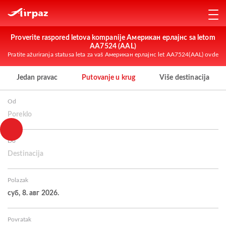
Proverite raspored letova kompanije Американ ерлајнс sa letom
AA7524 (AAL)
Pratite ažuriranja statusa leta za vaš Американ ерлајнс let AA7524(AAL) ovde
Jedan pravac
Putovanje u krug
Više destinacija
Od
Poreklo
Do
Destinacija
Polazak
суб, 8. авг 2026.
Povratak