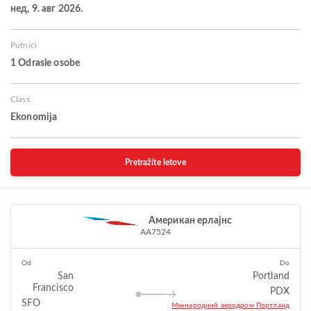
нед, 9. авг 2026.
Putnici
1 Odrasle osobe
Class
Ekonomija
Pretražite letove
Американ ерлајнс
AA7524
Od
Do
San
Portland
Francisco
PDX
SFO
Міжнародний аеродром Портланд