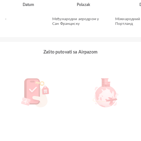
Datum
Polazak
-
Међународни аеродром у
Міжнародний
Сан Франциску
Портланд
Zašto putovati sa Airpazom