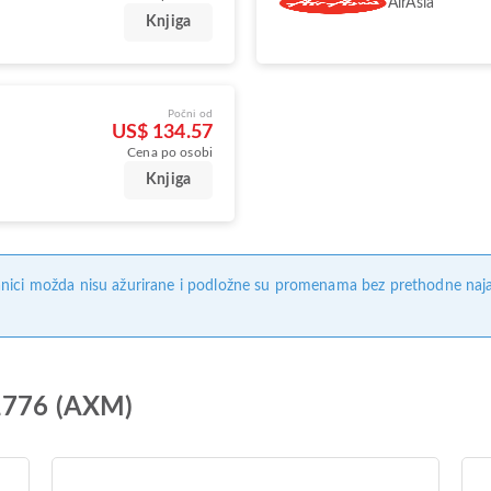
AirAsia
Knjiga
Počni od
US$ 134.57
Cena po osobi
Knjiga
nici možda nisu ažurirane i podložne su promenama bez prethodne naj
K1776 (AXM)