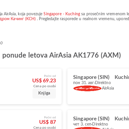
lja
AirAsia
, koja povezuje
Singapore - Kuching
sa prosečnim vremenom l
дром Качинг (KCH)
. Pregledajte rasporede u realnom vremenu, uporedi
+0
lje ponude letova AirAsia AK1776 (AXM)
Počni od
Singapore (SIN)
Kuchi
US$ 69.23
пон 31. авг
Direktno
Cena po osobi
AirAsia
Knjiga
Počni od
Singapore (SIN)
Kuchi
US$ 87
чет 3. сеп
Direktno
Cena po osobi