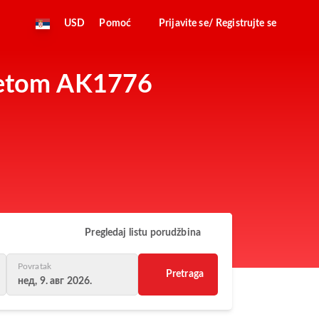
USD
Pomoć
Prijavite se/ Registrujte se
 letom AK1776
Pregledaj listu porudžbina
Povratak
Pretraga
нед, 9. авг 2026.