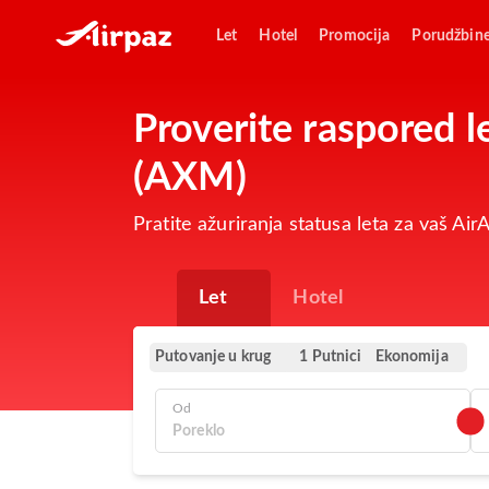
Let
Hotel
Promocija
Porudžbin
Proverite raspored 
(AXM)
Pratite ažuriranja statusa leta za vaš A
Let
Hotel
Putovanje u krug
Ekonomija
1 Putnici
Od