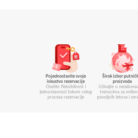
Pojednostavite svoje
Širok izbor putnič
iskustvo rezervacije
proizvoda
Osetite fleksibilnost i
Uživajte u nezabora
jednostavnost tokom celog
trenucima sa milio
procesa rezervacije
povoljnih letova i sm