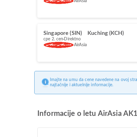
AirAsia
Singapore (SIN)
Kuching (KCH)
сре 2. сеп
Direktno
AirAsia
Imajte na umu da cene navedene na ovoj stra
najtačnije i aktuelnije informacije.
Informacije o letu AirAsia A