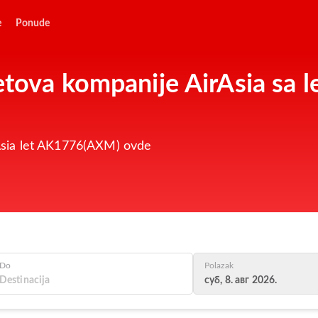
e
Ponude
letova kompanije AirAsia sa
irAsia let AK1776(AXM) ovde
Do
Polazak
суб, 8. авг 2026.