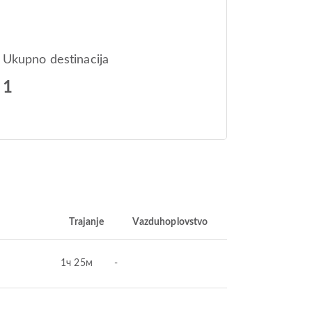
Ukupno destinacija
1
Trajanje
Vazduhoplovstvo
1ч 25м
-