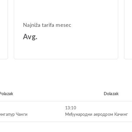
Najniža tarifa mesec
Avg.
Polazak
Dolazak
13:10
нгапур Чанги
Међународни аеродром Качинг