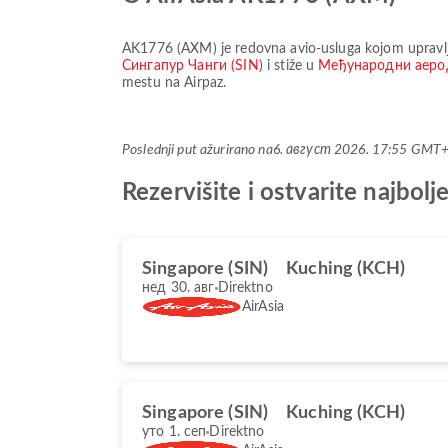
AK1776
(
AXM
) je redovna avio-usluga kojom uprav
Сингапур Чанги (SIN)
i stiže u
Међународни аеро
mestu na Airpaz.
Poslednji put ažurirano na
6. август 2026. 17:55 GMT
Rezervišite i ostvarite najbo
Singapore (SIN)
Kuching (KCH)
нед 30. авг
Direktno
AirAsia
Singapore (SIN)
Kuching (KCH)
уто 1. сеп
Direktno