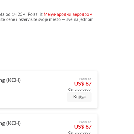
eta od
1ч 25м
. Polazi iz
Међународни аеродром
te cene i rezervišite svoje mesto — sve na jednom
Počni od
ng (KCH)
US$ 87
Cena po osobi
Knjiga
Počni od
ng (KCH)
US$ 87
Cena po osobi