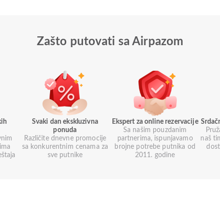
Zašto putovati sa Airpazom
kih
Svaki dan ekskluzivna
Ekspert za online rezervacije
Srdač
ponuda
Sa našim pouzdanim
Pruž
vnim
Različite dnevne promocije
partnerima, ispunjavamo
naš ti
nima
sa konkurentnim cenama za
brojne potrebe putnika od
dos
eštaja
sve putnike
2011. godine