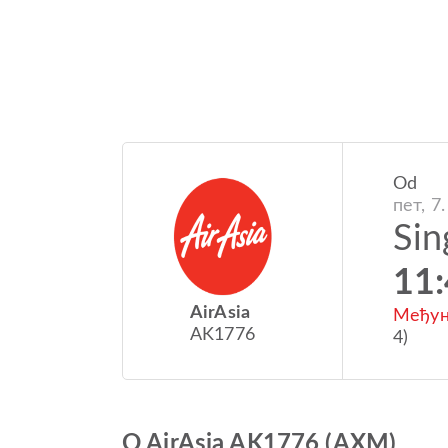
Od
пет, 7.
Sin
11
AirAsia
Међун
AK1776
4)
O AirAsia AK1776 (AXM)