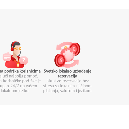
na podrška korisnicima
Svetsko lokalno uzbuđenje
ajući najbolju pomoć,
rezervacija
m korisničke podrške je
Iskustvo rezervacije bez
tupan 24/7 na vašem
stresa sa lokalnim načinom
lokalnom jeziku
plaćanja, valutom i jezikom