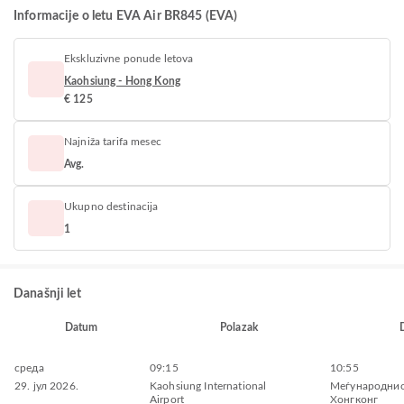
Informacije o letu EVA Air BR845 (EVA)
Ekskluzivne ponude letova
Kaohsiung - Hong Kong
€ 125
Najniža tarifa mesec
Avg.
Ukupno destinacija
1
Današnji let
Datum
Polazak
среда
09:15
10:55
29. јул 2026.
Kaohsiung International
Меѓународнио
Airport
Хонгконг