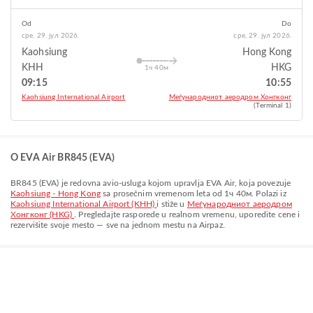
Od
Do
сре, 29. јул 2026.
сре, 29. јул 2026.
Kaohsiung
Hong Kong
KHH
HKG
1ч 40м
09:15
10:55
Kaohsiung International Airport
Меѓународниот аеродром Хонгконг
(Terminal 1)
O EVA Air BR845 (EVA)
BR845
(
EVA
) je redovna avio-usluga kojom upravlja
EVA Air
, koja povezuje
Kaohsiung - Hong Kong
sa prosečnim vremenom leta od
1ч 40м
. Polazi iz
Kaohsiung International Airport (KHH)
i stiže u
Меѓународниот аеродром
Хонгконг (HKG)
. Pregledajte rasporede u realnom vremenu, uporedite cene i
rezervišite svoje mesto — sve na jednom mestu na Airpaz.