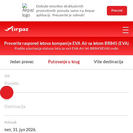
Dobijte mnoštvo ekskluzivnih
promotivnih ponuda samo na Airpaz
Preuzmi
aplikaciji. Preuzmite je odmah!
Proverite raspored letova kompanije EVA Air sa letom BR845 (EVA)
Pratite ažuriranja statusa leta za vaš EVA Air let BR845(EVA) ovde
Jedan pravac
Putovanje u krug
Više destinacija
Od
Poreklo
Do
Destinacija
Polazak
пет, 31. јул 2026.