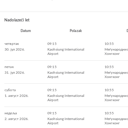
Nadolazeći let
Datum
Polazak
четвртак
09:15
10:55
30. јул 2026.
Kaohsiung International
Меѓународнио
Airport
Хонгконг
петак
09:15
10:55
31. јул 2026.
Kaohsiung International
Меѓународнио
Airport
Хонгконг
субота
09:15
10:55
1. август 2026.
Kaohsiung International
Меѓународнио
Airport
Хонгконг
недеља
09:15
10:55
2. август 2026.
Kaohsiung International
Меѓународнио
Airport
Хонгконг