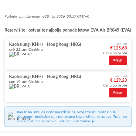
Poslednji put ažurirano na
28. јул 2026. 03:17 GMT+0
Rezervišite i ostvarite najbolje ponude letova EVA Air BR845 (EVA)
Kaohsiung (KHH)
Hong Kong (HKG)
Počni od
€ 125,68
суб 22. авг
Direktno
Cena po osobi
EVA Air
Knjiga
Kaohsiung (KHH)
Hong Kong (HKG)
Počni od
€ 129,23
сре 19. авг
Direktno
Cena po osobi
EVA Air
Knjiga
Imajte na umu da cene navedene na ovoj stranici možda nisu
ažurirane i podložne su promenama bez prethodne najave. Trudimo
se da pružimo najtačnije i aktuelnije informacije.