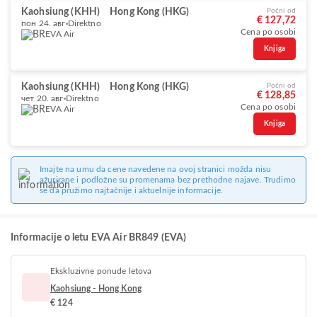
Kaohsiung (KHH)
Hong Kong (HKG)
Počni od
€ 127,72
пон 24. авг
Direktno
Cena po osobi
EVA Air
Knjiga
Kaohsiung (KHH)
Hong Kong (HKG)
Počni od
€ 128,85
чет 20. авг
Direktno
Cena po osobi
EVA Air
Knjiga
Imajte na umu da cene navedene na ovoj stranici možda nisu
ažurirane i podložne su promenama bez prethodne najave. Trudimo
se da pružimo najtačnije i aktuelnije informacije.
Informacije o letu EVA Air BR849 (EVA)
Ekskluzivne ponude letova
Kaohsiung - Hong Kong
€ 124