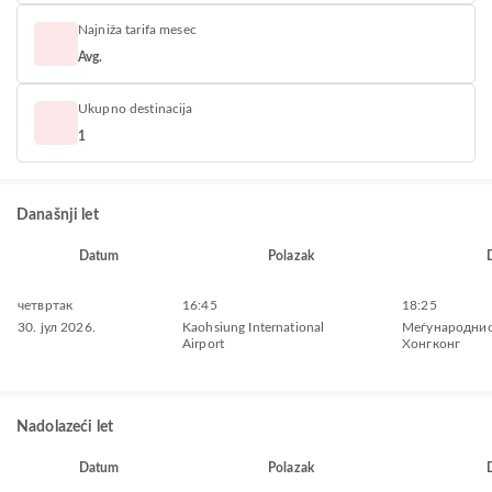
Najniža tarifa mesec
Avg.
Ukupno destinacija
1
Današnji let
Datum
Polazak
четвртак
16:45
18:25
30. јул 2026.
Kaohsiung International
Меѓународнио
Airport
Хонгконг
Nadolazeći let
Datum
Polazak