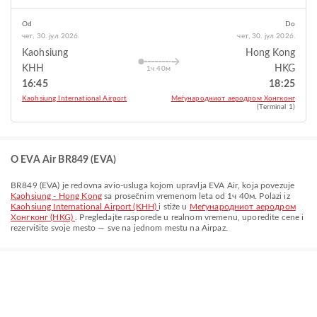
Od
Do
чет, 30. јул 2026.
чет, 30. јул 2026.
Kaohsiung
Hong Kong
KHH
HKG
1ч 40м
16:45
18:25
Kaohsiung International Airport
Меѓународниот аеродром Хонгконг
(Terminal 1)
O EVA Air BR849 (EVA)
BR849
(
EVA
) je redovna avio-usluga kojom upravlja
EVA Air
, koja povezuje
Kaohsiung - Hong Kong
sa prosečnim vremenom leta od
1ч 40м
. Polazi iz
Kaohsiung International Airport (KHH)
i stiže u
Меѓународниот аеродром
Хонгконг (HKG)
. Pregledajte rasporede u realnom vremenu, uporedite cene i
rezervišite svoje mesto — sve na jednom mestu na Airpaz.