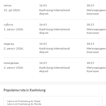
петак
16:45
18:25
31. јул 2026.
Kaohsiung International
Меѓународнио
Airport
Хонгконг
субота
16:45
18:25
1. август 2026.
Kaohsiung International
Меѓународнио
Airport
Хонгконг
недеља
16:45
18:25
2. август 2026.
Kaohsiung International
Меѓународнио
Airport
Хонгконг
понедељак
16:45
18:25
3. август 2026.
Kaohsiung International
Меѓународнио
Airport
Хонгконг
Popularna ruta iz Kaohsiung
Letovi od Kaohsiung do Taipei
Letovi od Kaohsiung do Manila