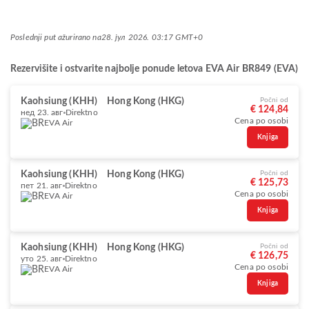
Poslednji put ažurirano na
28. јул 2026. 03:17 GMT+0
Rezervišite i ostvarite najbolje ponude letova EVA Air BR849 (EVA)
Kaohsiung (KHH)
Hong Kong (HKG)
Počni od
€ 124,84
нед 23. авг
Direktno
Cena po osobi
EVA Air
Knjiga
Kaohsiung (KHH)
Hong Kong (HKG)
Počni od
€ 125,73
пет 21. авг
Direktno
Cena po osobi
EVA Air
Knjiga
Kaohsiung (KHH)
Hong Kong (HKG)
Počni od
€ 126,75
уто 25. авг
Direktno
Cena po osobi
EVA Air
Knjiga