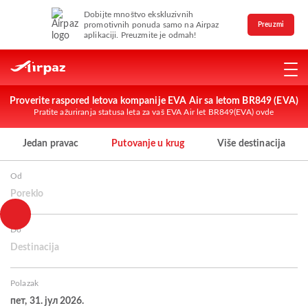
Dobijte mnoštvo ekskluzivnih
promotivnih ponuda samo na Airpaz
Preuzmi
aplikaciji. Preuzmite je odmah!
Proverite raspored letova kompanije EVA Air sa letom BR849 (EVA)
Pratite ažuriranja statusa leta za vaš EVA Air let BR849(EVA) ovde
Jedan pravac
Putovanje u krug
Više destinacija
Od
Poreklo
Do
Destinacija
Polazak
пет, 31. јул 2026.