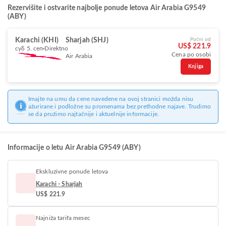
Rezervišite i ostvarite najbolje ponude letova Air Arabia G9549
(ABY)
Karachi (KHI)
Sharjah (SHJ)
Počni od
US$ 221.9
суб 5. сеп
Direktno
Cena po osobi
Air Arabia
Knjiga
Imajte na umu da cene navedene na ovoj stranici možda nisu
ažurirane i podložne su promenama bez prethodne najave. Trudimo
se da pružimo najtačnije i aktuelnije informacije.
Informacije o letu Air Arabia G9549 (ABY)
Ekskluzivne ponude letova
Karachi - Sharjah
US$ 221.9
Najniža tarifa mesec