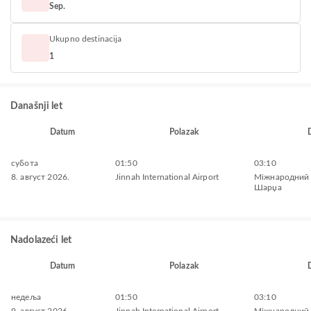
Sep.
Ukupno destinacija
1
Današnji let
Datum
Polazak
субота
01:50
03:10
8. август 2026.
Jinnah International Airport
Міжнародний
Шарџа
Nadolazeći let
Datum
Polazak
недеља
01:50
03:10