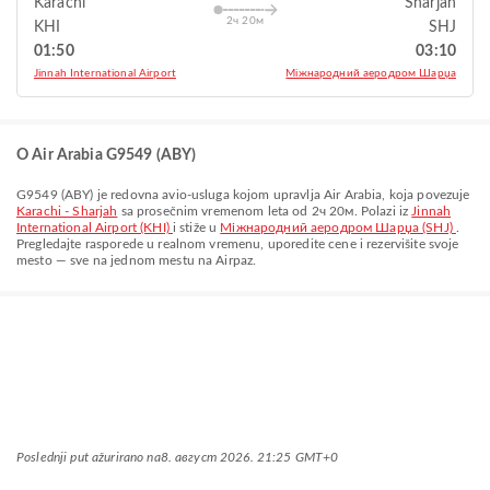
Karachi
Sharjah
2ч 20м
KHI
SHJ
01:50
03:10
Jinnah International Airport
Міжнародний аеродром Шарџа
O Air Arabia G9549 (ABY)
G9549
(
ABY
) je redovna avio-usluga kojom upravlja
Air Arabia
, koja povezuje
Karachi - Sharjah
sa prosečnim vremenom leta od
2ч 20м
. Polazi iz
Jinnah
International Airport (KHI)
i stiže u
Міжнародний аеродром Шарџа (SHJ)
.
Pregledajte rasporede u realnom vremenu, uporedite cene i rezervišite svoje
mesto — sve na jednom mestu na Airpaz.
Poslednji put ažurirano na
8. август 2026. 21:25 GMT+0