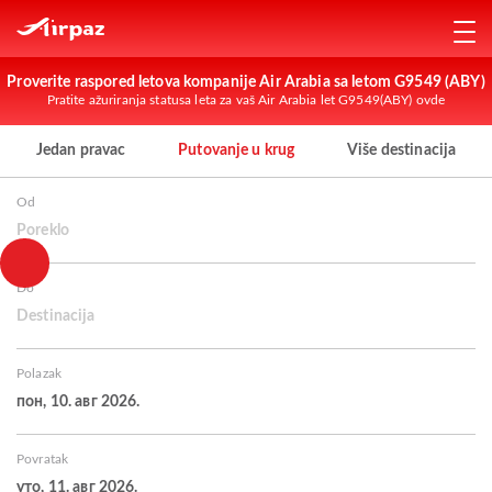
Proverite raspored letova kompanije Air Arabia sa letom G9549 (ABY)
Pratite ažuriranja statusa leta za vaš Air Arabia let G9549(ABY) ovde
Jedan pravac
Putovanje u krug
Više destinacija
Od
Poreklo
Do
Destinacija
Polazak
пон, 10. авг 2026.
Povratak
уто, 11. авг 2026.