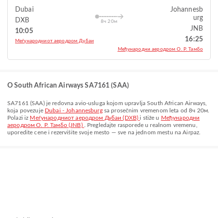
Dubai
Johannesb
urg
DXB
8ч 20м
JNB
10:05
16:25
Меѓународниот аеродром Дубаи
Међународни аеродром О. Р. Тамбо
O South African Airways SA7161 (SAA)
SA7161
(
SAA
) je redovna avio-usluga kojom upravlja
South African Airways
,
koja povezuje
Dubai - Johannesburg
sa prosečnim vremenom leta od
8ч 20м
.
Polazi iz
Меѓународниот аеродром Дубаи (DXB)
i stiže u
Међународни
аеродром О. Р. Тамбо (JNB)
. Pregledajte rasporede u realnom vremenu,
uporedite cene i rezervišite svoje mesto — sve na jednom mestu na Airpaz.