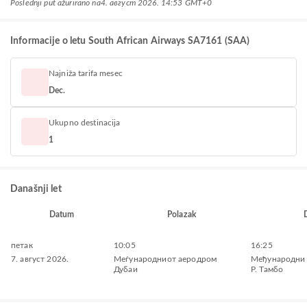
Poslednji put ažurirano na
4. август 2026. 14:53 GMT+0
Informacije o letu South African Airways SA7161 (SAA)
Najniža tarifa mesec
Dec.
Ukupno destinacija
1
Današnji let
Datum
Polazak
петак
10:05
16:25
7. август 2026.
Меѓународниот аеродром
Међународни 
Дубаи
Р. Тамбо