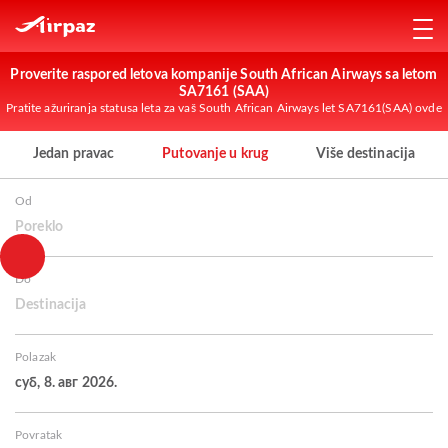
Proverite raspored letova kompanije South African Airways sa letom
SA7161 (SAA)
Pratite ažuriranja statusa leta za vaš South African Airways let SA7161(SAA) ovde
Jedan pravac
Putovanje u krug
Više destinacija
Od
Poreklo
Do
Destinacija
Polazak
суб, 8. авг 2026.
Povratak