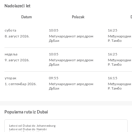
Nadolazeći let
Datum
Polazak
субота
10:05
16:25
8. август 2026.
Меѓународниот аеродром
Међународни 
Дубаи
Р. Тамбо
недеља
10:05
16:25
9. август 2026.
Меѓународниот аеродром
Међународни 
Дубаи
Р. Тамбо
уторак
09:55
16:15
1. септембар 2026.
Меѓународниот аеродром
Међународни 
Дубаи
Р. Тамбо
Popularna ruta iz Dubai
Letovi od Dubai do Johannesburg
Letovi od Dubai do Nairobi