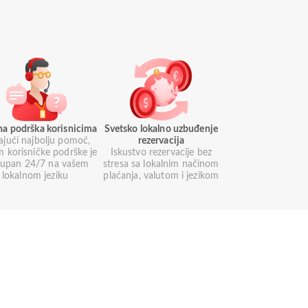
na podrška korisnicima
Svetsko lokalno uzbuđenje
ajući najbolju pomoć,
rezervacija
m korisničke podrške je
Iskustvo rezervacije bez
tupan 24/7 na vašem
stresa sa lokalnim načinom
lokalnom jeziku
plaćanja, valutom i jezikom