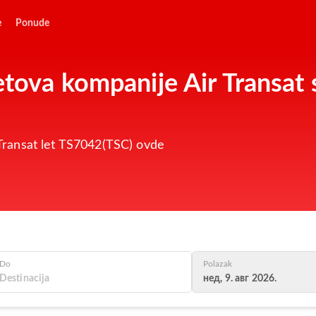
e
Ponude
letova kompanije Air Transa
r Transat let TS7042(TSC) ovde
Do
Polazak
нед, 9. авг 2026.