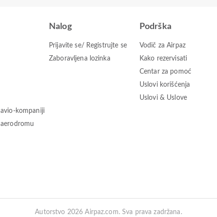
Nalog
Podrška
Prijavite se/ Registrujte se
Vodič za Airpaz
Zaboravljena lozinka
Kako rezervisati
Centar za pomoć
Uslovi korišćenja
Uslovi & Uslove
 avio-kompaniji
o aerodromu
Autorstvo 2026 Airpaz.com. Sva prava zadržana.