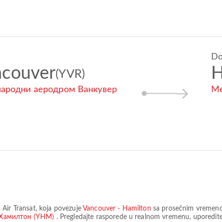
D
ncouver
H
(YVR)
ародни аеродром Ванкувер
Ме
a
Air Transat
, koja povezuje
Vancouver - Hamilton
sa prosečnim vremen
 Хамилтон (YHM)
. Pregledajte rasporede u realnom vremenu, uporedite