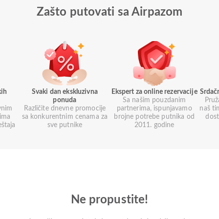
Zašto putovati sa Airpazom
kih
Svaki dan ekskluzivna
Ekspert za online rezervacije
Srdač
ponuda
Sa našim pouzdanim
Pruž
vnim
Različite dnevne promocije
partnerima, ispunjavamo
naš ti
nima
sa konkurentnim cenama za
brojne potrebe putnika od
dos
eštaja
sve putnike
2011. godine
Ne propustite!