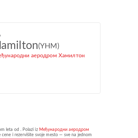
o
amilton
(YHM)
ђународни аеродром Хамилтон
om leta od
. Polazi iz
Међународни аеродром
 cene i rezervišite svoje mesto — sve na jednom