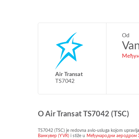
Od
Va
Међун
Air Transat
TS7042
O Air Transat TS7042 (TSC)
TS7042
(
TSC
) je redovna avio-usluga kojom upravlj
Ванкувер (YVR)
i stiže u
Међународни аеродром