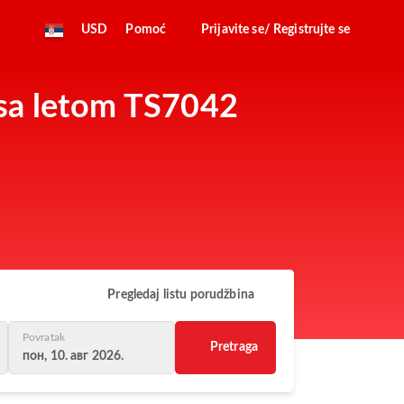
USD
Pomoć
Prijavite se/ Registrujte se
t sa letom TS7042
Pregledaj listu porudžbina
Povratak
Pretraga
пон, 10. авг 2026.