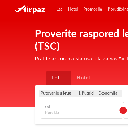
Let
Hotel
Promocija
Porudžbin
Proverite raspored 
(TSC)
Pratite ažuriranja statusa leta za vaš Ai
Let
Hotel
Putovanje u krug
Ekonomija
1 Putnici
Od