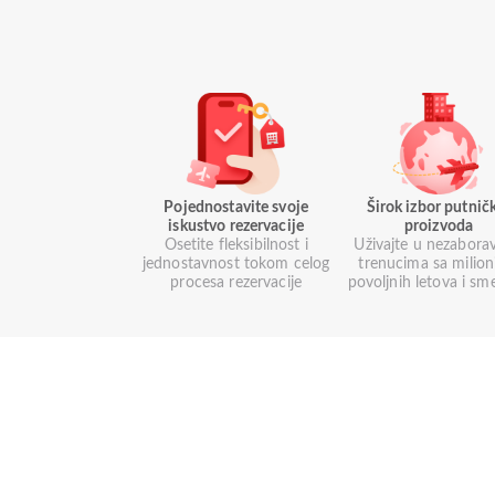
Pojednostavite svoje
Širok izbor putnič
iskustvo rezervacije
proizvoda
Osetite fleksibilnost i
Uživajte u nezabora
jednostavnost tokom celog
trenucima sa milio
procesa rezervacije
povoljnih letova i sm