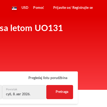
USD
Pomoć
Prijavite se/ Registrujte se
s sa letom UO131
Pregledaj listu porudžbina
Povratak
Pretraga
суб, 8. авг 2026.