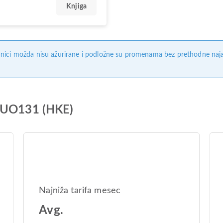
Knjiga
nici možda nisu ažurirane i podložne su promenama bez prethodne naj
s UO131 (HKE)
Najniža tarifa mesec
Avg.