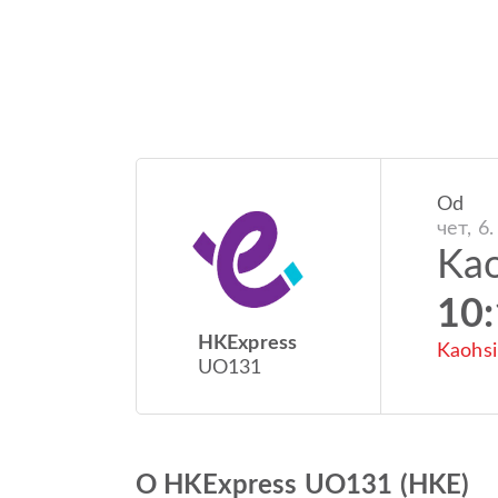
Od
чет, 6.
Ka
10
HKExpress
Kaohsi
UO131
O HKExpress UO131 (HKE)