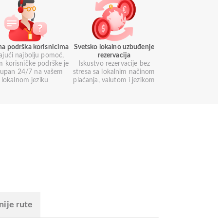
na podrška korisnicima
Svetsko lokalno uzbuđenje
ajući najbolju pomoć,
rezervacija
m korisničke podrške je
Iskustvo rezervacije bez
tupan 24/7 na vašem
stresa sa lokalnim načinom
lokalnom jeziku
plaćanja, valutom i jezikom
nije rute