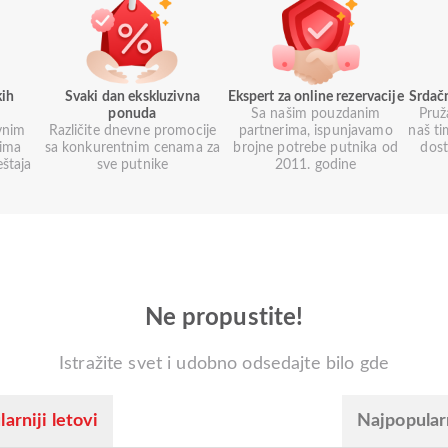
kih
Svaki dan ekskluzivna
Ekspert za online rezervacije
Srdač
ponuda
Sa našim pouzdanim
Pruž
vnim
Različite dnevne promocije
partnerima, ispunjavamo
naš ti
nima
sa konkurentnim cenama za
brojne potrebe putnika od
dos
eštaja
sve putnike
2011. godine
Ne propustite!
Istražite svet i udobno odsedajte bilo gde
arniji letovi
Najpopular