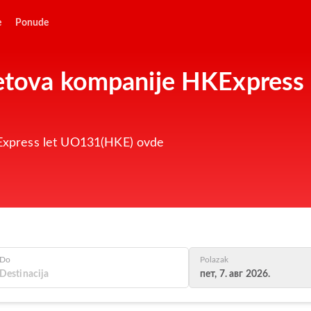
e
Ponude
 letova kompanije HKExpres
HKExpress let UO131(HKE) ovde
Do
Polazak
пет, 7. авг 2026.