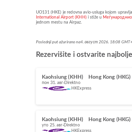
UO131
(
HKE
) je redovna avio-usluga kojom upravlj
International Airport (KHH)
i stiže u
Меѓународнио
jednom mestu na Airpaz.
Poslednji put ažurirano na
4. август 2026. 18:08 GMT
Rezervišite i ostvarite najb
Kaohsiung (KHH)
Hong Kong (HKG)
пон 31. авг
Direktno
HKExpress
Kaohsiung (KHH)
Hong Kong (HKG)
уто 25. авг
Direktno
HKExpress