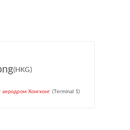
.
ong
(HKG)
 аеродром Хонгконг
(Terminal 1)