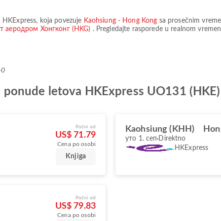
a
HKExpress
, koja povezuje
Kaohsiung - Hong Kong
sa prosečnim vrem
т аеродром Хонгконг (HKG)
. Pregledajte rasporede u realnom vremenu
+0
olje ponude letova HKExpress UO131 (HKE)
Počni od
Kaohsiung (KHH)
Hon
US$ 71.79
уто 1. сеп
Direktno
Cena po osobi
HKExpress
Knjiga
Počni od
US$ 79.83
Cena po osobi