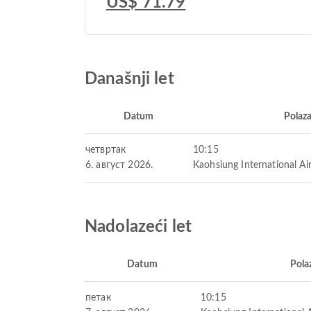
US$ 71.79
Današnji let
Datum
Polaz
четвртак
10:15
6. август 2026.
Kaohsiung International Ai
Nadolazeći let
Datum
Pola
петак
10:15