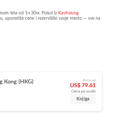
enom leta od
1ч 30м
. Polazi iz
Kaohsiung
, uporedite cene i rezervišite svoje mesto — sve na
Počni od
g Kong (HKG)
US$ 79.61
Cena po osobi
Knjiga