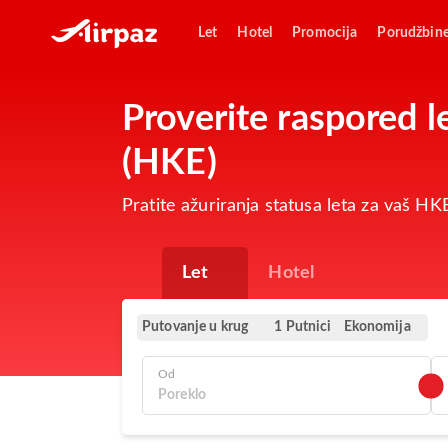
Let
Hotel
Promocija
Porudžbin
Proverite raspored
(HKE)
Pratite ažuriranja statusa leta za vaš 
Let
Hotel
Putovanje u krug
Ekonomija
1 Putnici
Od