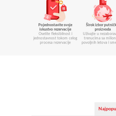
Pojednostavite svoje
Širok izbor putnič
iskustvo rezervacije
proizvoda
Osetite fleksibilnost i
Uživajte u nezabora
jednostavnost tokom celog
trenucima sa milio
procesa rezervacije
povoljnih letova i sm
Najpopul