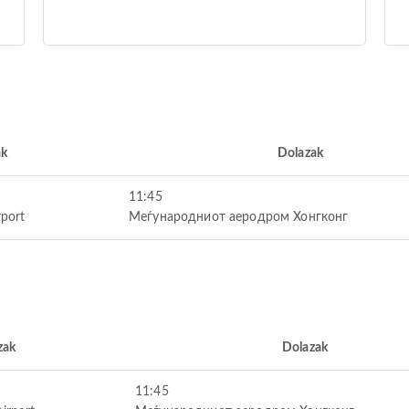
ak
Dolazak
11:45
rport
Меѓународниот аеродром Хонгконг
zak
Dolazak
11:45