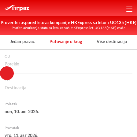
Proverite raspored letova kompanije HKExpress sa letom UO135 (HKE)
Pratite ažuriranja statusa leta za vaš HKExpress let UO135(HKE) ovde
Jedan pravac
Putovanje u krug
Više destinacija
Od
Poreklo
Do
Destinacija
Polazak
пон, 10. авг 2026.
Povratak
уто, 11. авг 2026.