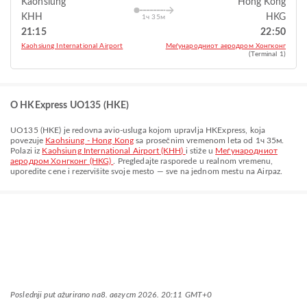
Kaohsiung
Hong Kong
KHH
HKG
1ч 35м
21:15
22:50
Kaohsiung International Airport
Меѓународниот аеродром Хонгконг
(Terminal 1)
O HKExpress UO135 (HKE)
UO135
(
HKE
) je redovna avio-usluga kojom upravlja
HKExpress
, koja
povezuje
Kaohsiung - Hong Kong
sa prosečnim vremenom leta od
1ч 35м
.
Polazi iz
Kaohsiung International Airport (KHH)
i stiže u
Меѓународниот
аеродром Хонгконг (HKG)
. Pregledajte rasporede u realnom vremenu,
uporedite cene i rezervišite svoje mesto — sve na jednom mestu na Airpaz.
Poslednji put ažurirano na
8. август 2026. 20:11 GMT+0