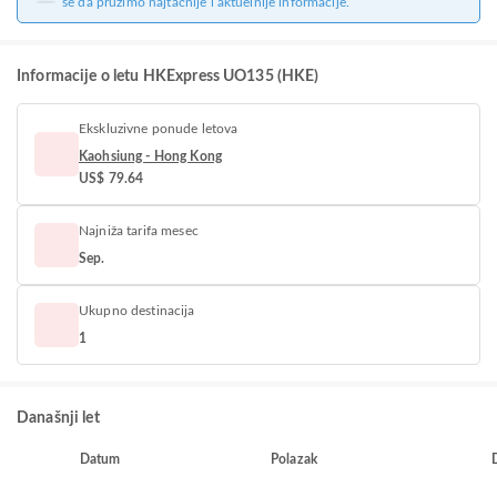
se da pružimo najtačnije i aktuelnije informacije.
Informacije o letu HKExpress UO135 (HKE)
Ekskluzivne ponude letova
Kaohsiung - Hong Kong
US$ 79.64
Najniža tarifa mesec
Sep.
Ukupno destinacija
1
Današnji let
Datum
Polazak