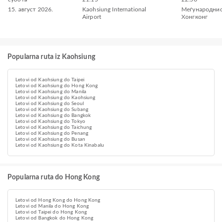
15. август 2026.
Kaohsiung International
Меѓународнио
Airport
Хонгконг
Popularna ruta iz Kaohsiung
Letovi od Kaohsiung do Taipei
Letovi od Kaohsiung do Hong Kong
Letovi od Kaohsiung do Manila
Letovi od Kaohsiung do Kaohsiung
Letovi od Kaohsiung do Seoul
Letovi od Kaohsiung do Subang
Letovi od Kaohsiung do Bangkok
Letovi od Kaohsiung do Tokyo
Letovi od Kaohsiung do Taichung
Letovi od Kaohsiung do Penang
Letovi od Kaohsiung do Busan
Letovi od Kaohsiung do Kota Kinabalu
Popularna ruta do Hong Kong
Letovi od Hong Kong do Hong Kong
Letovi od Manila do Hong Kong
Letovi od Taipei do Hong Kong
Letovi od Bangkok do Hong Kong