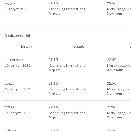
недеља
21:15
22:50
9. август 2026.
Kaohsiung International
Меѓународнио
Airport
Хонгконг
Nadolazeći let
Datum
Polazak
понедељак
21:15
22:50
10. август 2026.
Kaohsiung International
Меѓународнио
Airport
Хонгконг
среда
21:15
22:50
12. август 2026.
Kaohsiung International
Меѓународнио
Airport
Хонгконг
петак
21:15
22:50
14. август 2026.
Kaohsiung International
Меѓународнио
Airport
Хонгконг
субота
21:15
22:50