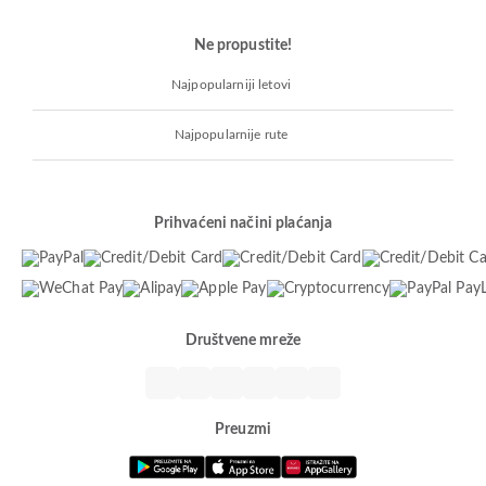
Ne propustite!
Najpopularniji letovi
Najpopularnije rute
Prihvaćeni načini plaćanja
Društvene mreže
Preuzmi