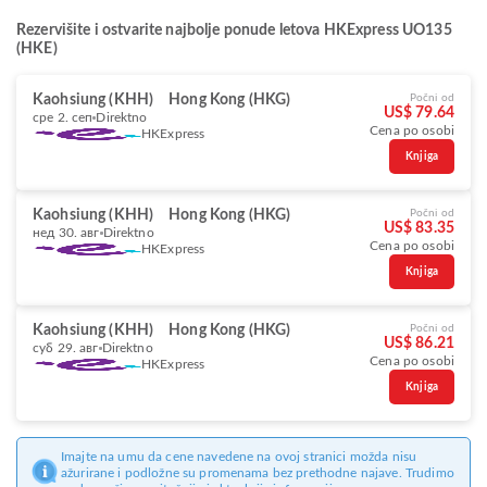
Rezervišite i ostvarite najbolje ponude letova HKExpress UO135
(HKE)
Kaohsiung (KHH)
Hong Kong (HKG)
Počni od
US$ 79.64
сре 2. сеп
Direktno
Cena po osobi
HKExpress
Knjiga
Kaohsiung (KHH)
Hong Kong (HKG)
Počni od
US$ 83.35
нед 30. авг
Direktno
Cena po osobi
HKExpress
Knjiga
Kaohsiung (KHH)
Hong Kong (HKG)
Počni od
US$ 86.21
суб 29. авг
Direktno
Cena po osobi
HKExpress
Knjiga
Imajte na umu da cene navedene na ovoj stranici možda nisu
ažurirane i podložne su promenama bez prethodne najave. Trudimo