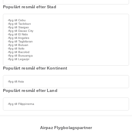
Populärt resmål efter Stad
-flyg till Cebu
-flyg till Tacloban
-flyg till Siargao
-flyg till Davao City
-flyg till El Nido
-flyg till Angeles
-flyg till Tagbilaran
-flyg till Butuan
-flyg till Iloilo
-flyg till Bacolod
-flyg till Busuanga
-flyg till Legazpi
Populärt resmål efter Kontinent
-flyg till Asia
Populärt resmål efter Land
-flyg till Filippinerna
Airpaz Flygbolagspartner