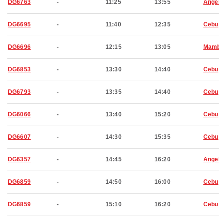
DG6763
-
11:25
13:55
Ange
DG6695
-
11:40
12:35
Cebu
DG6696
-
12:15
13:05
Mamb
DG6853
-
13:30
14:40
Cebu
DG6793
-
13:35
14:40
Cebu
DG6066
-
13:40
15:20
Cebu
DG6607
-
14:30
15:35
Cebu
DG6357
-
14:45
16:20
Ange
DG6859
-
14:50
16:00
Cebu
DG6859
-
15:10
16:20
Cebu