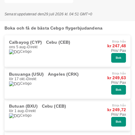
Senast uppdaterad den
29 juli 2026 kl. 04:51 GMT+0
Boka och få de bästa Cebgo flygerbjudandena
Calbayog (CYP)
Cebu (CEB)
Börja från
kr 247,48
ons 5 aug.
Direkt
Pris/ Pax
Cebgo
Bok
Busuanga (USU)
Angeles (CRK)
Börja från
kr 249,63
lör 17 okt.
Direkt
Pris/ Pax
Cebgo
Bok
Butuan (BXU)
Cebu (CEB)
Börja från
kr 249,72
lör 1 aug.
Direkt
Pris/ Pax
Cebgo
Bok