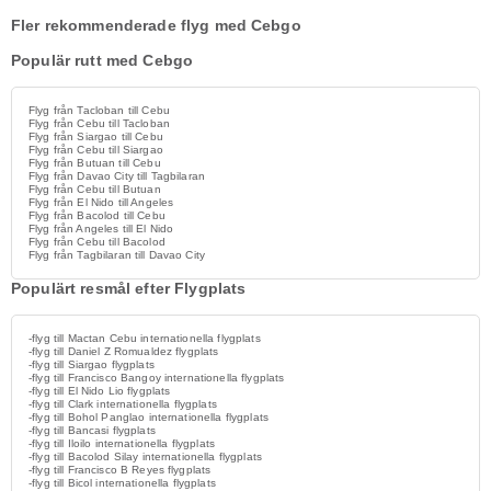
Fler rekommenderade flyg med Cebgo
Populär rutt med Cebgo
Flyg från Tacloban till Cebu
Flyg från Cebu till Tacloban
Flyg från Siargao till Cebu
Flyg från Cebu till Siargao
Flyg från Butuan till Cebu
Flyg från Davao City till Tagbilaran
Flyg från Cebu till Butuan
Flyg från El Nido till Angeles
Flyg från Bacolod till Cebu
Flyg från Angeles till El Nido
Flyg från Cebu till Bacolod
Flyg från Tagbilaran till Davao City
Populärt resmål efter Flygplats
-flyg till Mactan Cebu internationella flygplats
-flyg till Daniel Z Romualdez flygplats
-flyg till Siargao flygplats
-flyg till Francisco Bangoy internationella flygplats
-flyg till El Nido Lio flygplats
-flyg till Clark internationella flygplats
-flyg till Bohol Panglao internationella flygplats
-flyg till Bancasi flygplats
-flyg till Iloilo internationella flygplats
-flyg till Bacolod Silay internationella flygplats
-flyg till Francisco B Reyes flygplats
-flyg till Bicol internationella flygplats