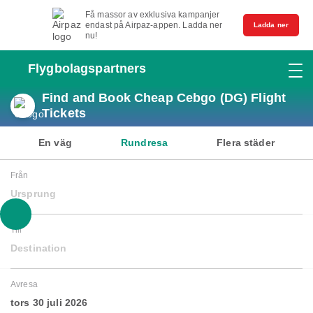
Få massor av exklusiva kampanjer
endast på Airpaz-appen. Ladda ner
Ladda ner
nu!
Flygbolagspartners
Find and Book Cheap Cebgo (DG) Flight
Tickets
En väg
Rundresa
Flera städer
Från
Ursprung
Till
Destination
Avresa
tors 30 juli 2026