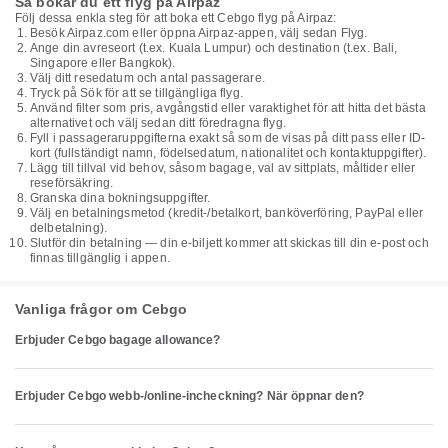
Så bokar du ett flyg på Airpaz
Följ dessa enkla steg för att boka ett Cebgo flyg på Airpaz:
Besök Airpaz.com eller öppna Airpaz-appen, välj sedan Flyg.
Ange din avreseort (t.ex. Kuala Lumpur) och destination (t.ex. Bali,
Singapore eller Bangkok).
Välj ditt resedatum och antal passagerare.
Tryck på Sök för att se tillgängliga flyg.
Använd filter som pris, avgångstid eller varaktighet för att hitta det bästa
alternativet och välj sedan ditt föredragna flyg.
Fyll i passageraruppgifterna exakt så som de visas på ditt pass eller ID-
kort (fullständigt namn, födelsedatum, nationalitet och kontaktuppgifter).
Lägg till tillval vid behov, såsom bagage, val av sittplats, måltider eller
reseförsäkring.
Granska dina bokningsuppgifter.
Välj en betalningsmetod (kredit-/betalkort, banköverföring, PayPal eller
delbetalning).
Slutför din betalning — din e-biljett kommer att skickas till din e-post och
finnas tillgänglig i appen.
Vanliga frågor om Cebgo
Erbjuder Cebgo bagage allowance?
Erbjuder Cebgo webb-/online-incheckning? När öppnar den?