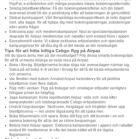
PayPal, e-plånböcker och många populära lokala betalningsalternativ.
Smidig biljettbekräftelse: Få din bokningsbekräftelse och din biljett
levererad direkt till din e-postinkorg efter att betalningen är genomförd.
Global kundsupport: Vårt flerspråkiga kundsupportteam är redo dygnet
runt, alla dagar, för att hjälpa dig med bokningsändringar, avbokningar
eller andra frågor.
Exklusiva app- och medlemskampanjer: Njut av specialerbjudanden
skapade för Airpaz-medlemmar och rabatter som endast finns i appen.
Exceptionellt värde: Vi säkrar exklusiva erbjudanden och speciella
kampanjpriser för att låta dig få ut det mesta av din resebudget.
Tips för att hitta billiga Cebgo flyg på Airpaz
Vill du spara ännu mer på din resebudget? Följ dessa smarta bokningstips
för att få ut mesta möjliga av varje resa på Airpaz:
Boka i förväg: Biljettpriserna brukar stiga när avresedagen närmar sig.
Satsa på att boka 4–8 veckor i förväg för att få de bästa erbjudandena
och priserna.
Var flexibel med datum: Använd Airpaz kalendervy för att jämföra
biljettpriser över flera datum.
Flyg mitt i veckan: Flyg på tisdagar och onsdagar erbjuder vanligtvis
billigare priser än helgflyg.
Jaga kampanjer: Kolla regelbundet Airpaz -sida och -sida efter
kampanjkoder och tidsbegränsade Cebgo-erbjudanden.
Undvik högsäsonger: Skolloven, helgdagar och högtider driver upp
biljettpriserna — res under lågsäsong för att spara mer.
Boka tillsammans och spara: Boka ditt flyg och ditt boende i en och
samma bokning för att ta del av större besparingar.
Betala med Airpaz-appen: Exklusiva kampanjkoder i appen och rabatter
endast för medlemmar är ofta det bästa sättet att få de lägsta
flygpriserna.