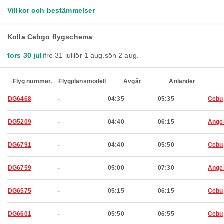
Villkor och bestämmelser
Kolla Cebgo flygschema
tors 30 juli
fre 31 juli
lör 1 aug.
sön 2 aug.
Flyg nummer.
Flygplansmodell
Avgår
Anländer
DG6468
-
04:35
05:35
Cebu
DG5209
-
04:40
06:15
Ange
DG6791
-
04:40
05:50
Cebu
DG6759
-
05:00
07:30
Ange
DG6575
-
05:15
06:15
Cebu
DG6601
-
05:50
06:55
Cebu