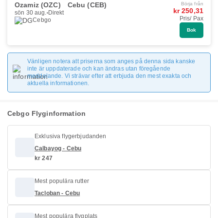
Ozamiz (OZC)
Cebu (CEB)
Börja från
kr 250,31
sön 30 aug.
Direkt
Pris/ Pax
Cebgo
Bok
Vänligen notera att priserna som anges på denna sida kanske
inte är uppdaterade och kan ändras utan föregående
meddelande. Vi strävar efter att erbjuda den mest exakta och
aktuella informationen.
Cebgo Flyginformation
Exklusiva flygerbjudanden
Calbayog - Cebu
kr 247
Mest populära rutter
Tacloban - Cebu
Mest populära flygplats