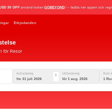
USD 30 OFF
använd koden
GOBEYOND
! – ladda ner appen och regis
ingar
Erbjudanden
istelse
n för Resor
Incheckning
Utcheckning
Rum &
1
fre 31 juli 2026
lör 1 aug. 2026
1 Ru