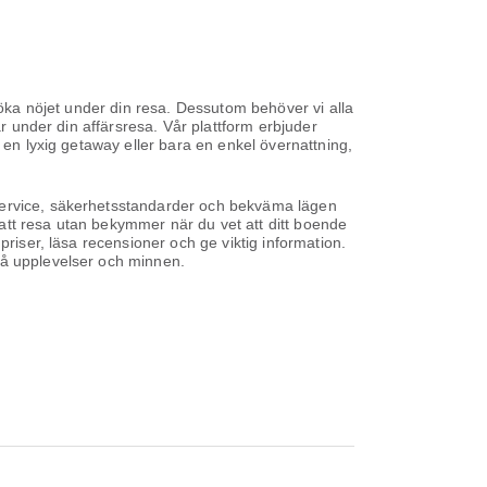
 öka nöjet under din resa. Dessutom behöver vi alla
ar under din affärsresa. Vår plattform erbjuder
 en lyxig getaway eller bara en enkel övernattning,
 service, säkerhetsstandarder och bekväma lägen
g att resa utan bekymmer när du vet att ditt boende
priser, läsa recensioner och ge viktig information.
på upplevelser och minnen.