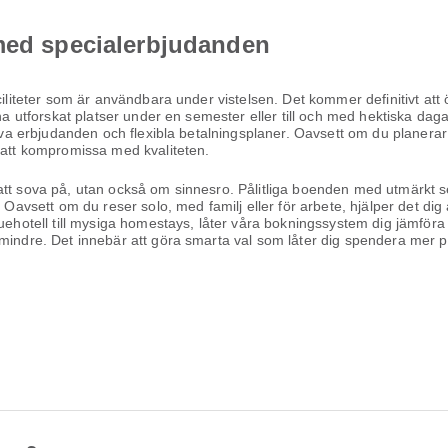
 med specialerbjudanden
ciliteter som är användbara under vistelsen. Det kommer definitivt att
 ha utforskat platser under en semester eller till och med hektiska dag
siva erbjudanden och flexibla betalningsplaner. Oavsett om du planerar
n att kompromissa med kvaliteten.
 att sova på, utan också om sinnesro. Pålitliga boenden med utmärkt
. Oavsett om du reser solo, med familj eller för arbete, hjälper det di
uehotell till mysiga homestays, låter våra bokningssystem dig jämföra 
 mindre. Det innebär att göra smarta val som låter dig spendera mer 