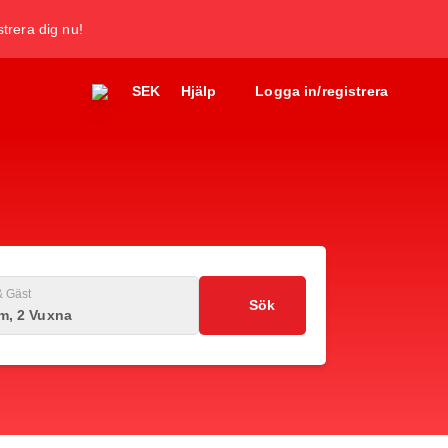
trera dig nu!
SEK
Hjälp
Logga in/registrera
 Gäst
Sök
m, 2 Vuxna