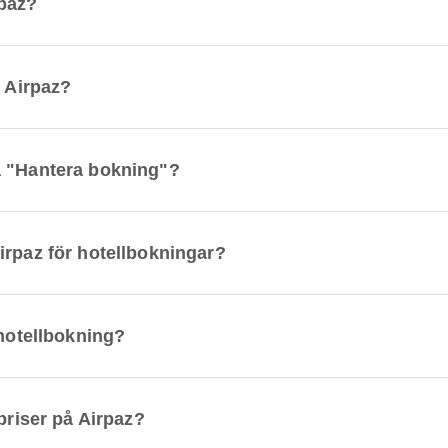
rpaz?
å Airpaz?
å "Hantera bokning"?
irpaz för hotellbokningar?
 hotellbokning?
priser på Airpaz?