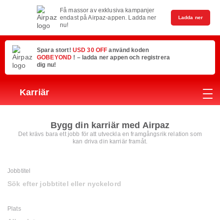
Få massor av exklusiva kampanjer
endast på Airpaz-appen. Ladda ner
Ladda ner
nu!
Spara stort!
USD 30 OFF
använd koden
GOBEYOND
! – ladda ner appen och registrera
dig nu!
Karriär
Bygg din karriär med Airpaz
Det krävs bara ett jobb för att utveckla en framgångsrik relation som
kan driva din karriär framåt.
Jobbtitel
Sök efter jobbtitel eller nyckelord
Plats