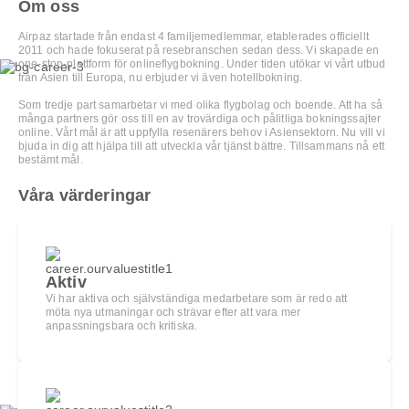
Om oss
Airpaz startade från endast 4 familjemedlemmar, etablerades officiellt
2011 och hade fokuserat på resebranschen sedan dess. Vi skapade en
one-stop-plattform för onlineflygbokning. Under tiden utökar vi vårt utbud
från Asien till Europa, nu erbjuder vi även hotellbokning.
Som tredje part samarbetar vi med olika flygbolag och boende. Att ha så
många partners gör oss till en av trovärdiga och pålitliga bokningssajter
online. Vårt mål är att uppfylla resenärers behov i Asiensektorn. Nu vill vi
bjuda in dig att hjälpa till att utveckla vår tjänst bättre. Tillsammans nå ett
bestämt mål.
Våra värderingar
Aktiv
Vi har aktiva och självständiga medarbetare som är redo att
möta nya utmaningar och strävar efter att vara mer
anpassningsbara och kritiska.