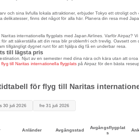
rv och sina livfulla lokala attraktioner, erbjuder Tokyo ett otroligt och
la delikatesser, finns det något för alla här. Planera din resa med Japan
ill Naritas internationella flygplats med Japan Airlines. Varför Airpaz?
ör att säkerställa att din resa blir problemfri och trevlig. Oavsett om
 tillgängligt dygnet runt för att hjälpa dig få en underbar resa.
s till lägsta pris
mdestination. Njut av en semester med dina nära och kära utan att oroa
a
flyg till Naritas internationella flygplats
på Airpaz för den bästa reseu
dtabell för flyg till Naritas internatione
s 30 juli 2026
fre 31 juli 2026
Avgångsflygplat
r
Anländer
Avgångsstad
Ank
s