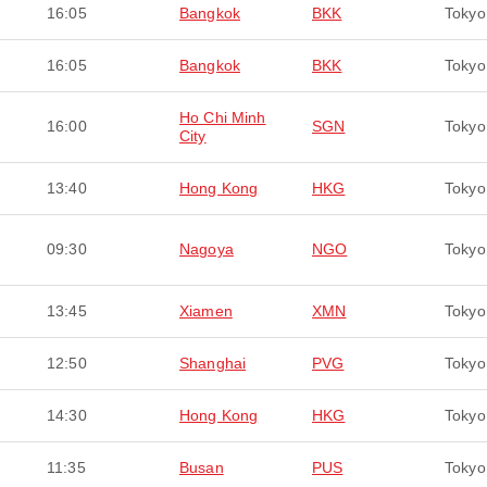
16:05
Bangkok
BKK
Tokyo
16:05
Bangkok
BKK
Tokyo
Ho Chi Minh
16:00
SGN
Tokyo
City
13:40
Hong Kong
HKG
Tokyo
09:30
Nagoya
NGO
Tokyo
13:45
Xiamen
XMN
Tokyo
12:50
Shanghai
PVG
Tokyo
14:30
Hong Kong
HKG
Tokyo
11:35
Busan
PUS
Tokyo