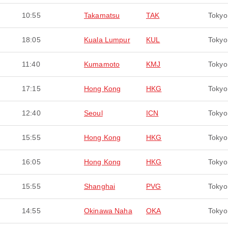
10:55
Takamatsu
TAK
Tokyo
18:05
Kuala Lumpur
KUL
Tokyo
11:40
Kumamoto
KMJ
Tokyo
17:15
Hong Kong
HKG
Tokyo
12:40
Seoul
ICN
Tokyo
15:55
Hong Kong
HKG
Tokyo
16:05
Hong Kong
HKG
Tokyo
15:55
Shanghai
PVG
Tokyo
14:55
Okinawa Naha
OKA
Tokyo