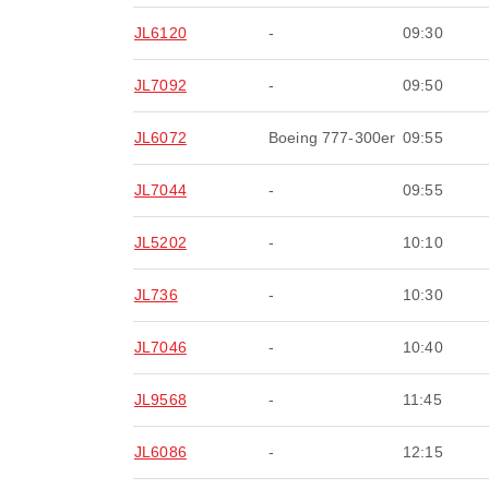
JL6120
-
09:30
JL7092
-
09:50
JL6072
Boeing 777-300er
09:55
JL7044
-
09:55
JL5202
-
10:10
JL736
-
10:30
JL7046
-
10:40
JL9568
-
11:45
JL6086
-
12:15