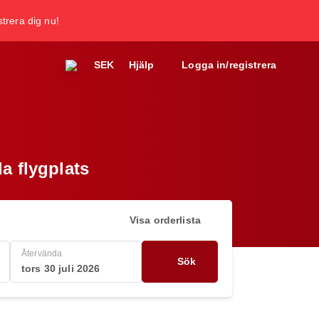
trera dig nu!
SEK
Hjälp
Logga in/registrera
la flygplats
Visa orderlista
Återvända
Sök
tors 30 juli 2026