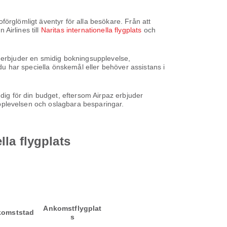
 oförglömligt äventyr för alla besökare. Från att
 Airlines till
Naritas internationella flygplats
och
 Vi erbjuder en smidig bokningsupplevelse,
 du har speciella önskemål eller behöver assistans i
 dig för din budget, eftersom Airpaz erbjuder
pplevelsen och oslagbara besparingar.
lla flygplats
Ankomstflygplat
omststad
s