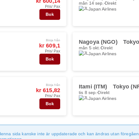
kr 600,14
mån 14 sep.
Direkt
Pris/ Pax
Japan Airlines
Bok
Börja från
Nagoya (NGO)
Tokyo
kr 609,1
mån 5 okt.
Direkt
Pris/ Pax
Japan Airlines
Bok
Börja från
Itami (ITM)
Tokyo (N
kr 615,82
tis 8 sep.
Direkt
Pris/ Pax
Japan Airlines
Bok
denna sida kanske inte är uppdaterade och kan ändras utan föregåen