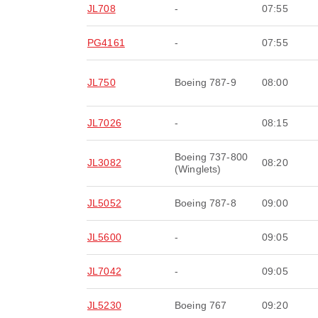
JL708
-
07:55
PG4161
-
07:55
JL750
Boeing 787-9
08:00
JL7026
-
08:15
Boeing 737-800
JL3082
08:20
(Winglets)
JL5052
Boeing 787-8
09:00
JL5600
-
09:05
JL7042
-
09:05
JL5230
Boeing 767
09:20