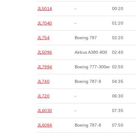
JL5014
-
00:20
JL7040
-
01:20
JL754
Boeing 787
02:20
JL5096
Airbus A380-800
02:40
JL7994
Boeing 777-300er
02:50
JL740
Boeing 787-8
04:35
JL720
-
06:30
JL6030
-
07:35
JL6084
Boeing 787-8
07:50