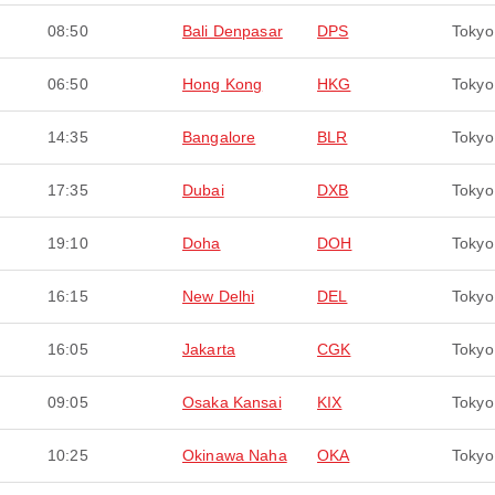
08:50
Bali Denpasar
DPS
Tokyo
06:50
Hong Kong
HKG
Tokyo
14:35
Bangalore
BLR
Tokyo
17:35
Dubai
DXB
Tokyo
19:10
Doha
DOH
Tokyo
16:15
New Delhi
DEL
Tokyo
16:05
Jakarta
CGK
Tokyo
09:05
Osaka Kansai
KIX
Tokyo
10:25
Okinawa Naha
OKA
Tokyo