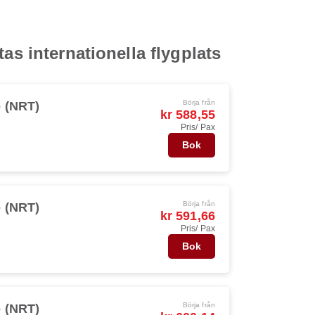
as internationella flygplats
Börja från
 (NRT)
kr 588,55
Pris/ Pax
Bok
Börja från
 (NRT)
kr 591,66
Pris/ Pax
Bok
Börja från
 (NRT)