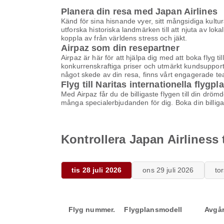
Planera din resa med Japan Airlines
Känd för sina hisnande vyer, sitt mångsidiga kultura
utforska historiska landmärken till att njuta av loka
koppla av från världens stress och jäkt.
Airpaz som din resepartner
Airpaz är här för att hjälpa dig med att boka flyg t
konkurrenskraftiga priser och utmärkt kundsupport f
något skede av din resa, finns vårt engagerade team
Flyg till Naritas internationella flygplat
Med Airpaz får du de billigaste flygen till din drö
många specialerbjudanden för dig. Boka din billig
Kontrollera Japan Airliness ti
tis 28 juli 2026
ons 29 juli 2026
tor
Flyg nummer.
Flygplansmodell
Avgå