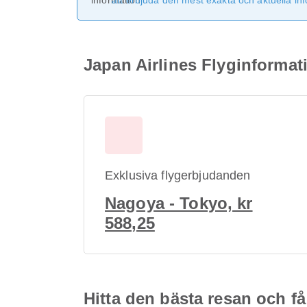
att erbjuda den mest exakta och aktuella in
Japan Airlines Flyginformatio
Exklusiva flygerbjudanden
Nagoya - Tokyo, kr
588,25
Hitta den bästa resan och få