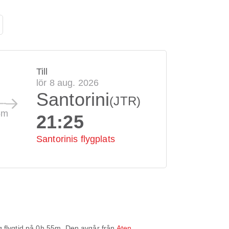
Till
lör 8 aug. 2026
Santorini
(JTR)
5m
21:25
Santorinis flygplats
 flygtid på
0h 55m
. Den avgår från
Aten