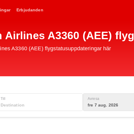
ingar
Erbjudanden
n Airlines A3360 (AEE) fl
lines A3360 (AEE) flygstatusuppdateringar här
Till
Avresa
fre 7 aug. 2026