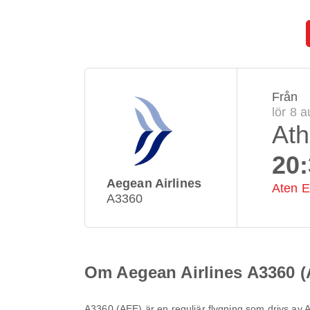
Från
lör 8 
At
20
Aegean Airlines
Aten El
A3360
Om Aegean Airlines A3360 
A3360
(
AEE
) är en reguljär flygning som drivs av
A