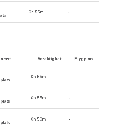
0h 55m
-
lats
komst
Varaktighet
Flygplan
0h 55m
-
gplats
0h 55m
-
gplats
0h 50m
-
gplats