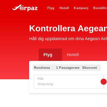
Flyg
Hotell
Kampanj
Beställn
Kontrollera Aegea
Håll dig uppdaterad om dina Aegean Air
Flyg
Hotell
Rundresa
1 Passagerare
Ekonomi
Från