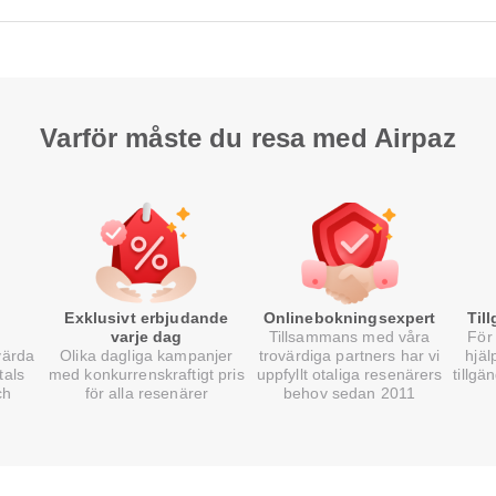
Varför måste du resa med Airpaz
Exklusivt erbjudande
Onlinebokningsexpert
Til
varje dag
Tillsammans med våra
För 
värda
Olika dagliga kampanjer
trovärdiga partners har vi
hjäl
tals
med konkurrenskraftigt pris
uppfyllt otaliga resenärers
tillgä
ch
för alla resenärer
behov sedan 2011