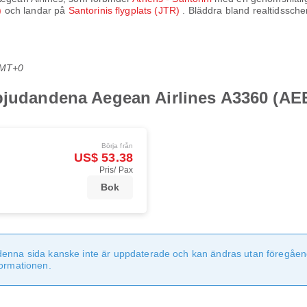
H)
och landar på
Santorinis flygplats (JTR)
. Bläddra bland realtidssche
GMT+0
rbjudandena Aegean Airlines A3360 (AE
Börja från
US$ 53.38
Pris/ Pax
Bok
denna sida kanske inte är uppdaterade och kan ändras utan föregåen
formationen.