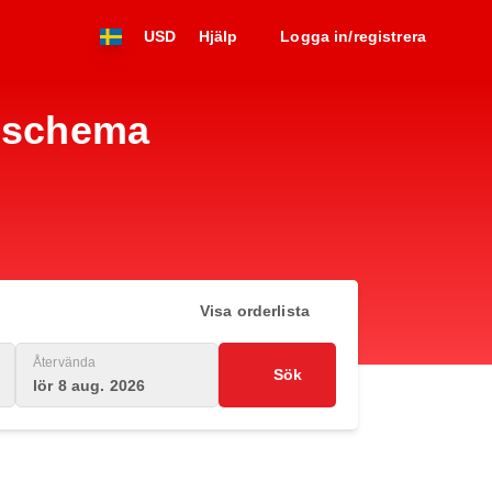
USD
Hjälp
Logga in/registrera
ygschema
Visa orderlista
Återvända
Sök
lör 8 aug. 2026