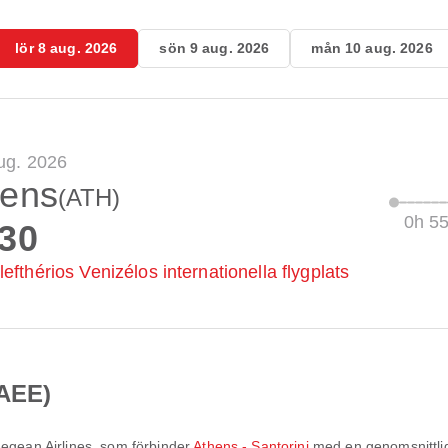
lör 8 aug. 2026
sön 9 aug. 2026
mån 10 aug. 2026
aug. 2026
hens
(ATH)
0h 5
:30
efthérios Venizélos internationella flygplats
(AEE)
egean Airlines
, som förbinder
Athens - Santorini
med en genomsnittlig