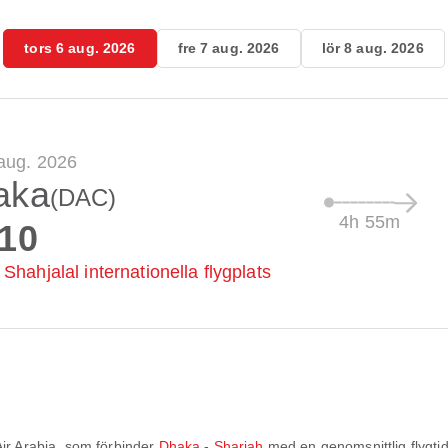
tors 6 aug. 2026
fre 7 aug. 2026
lör 8 aug. 2026
 aug. 2026
aka
(DAC)
4h 55m
:10
Shahjalal internationella flygplats
Air Arabia
, som förbinder
Dhaka - Sharjah
med en genomsnittlig flygti