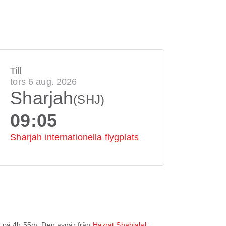
Till
tors 6 aug. 2026
Sharjah
(SHJ)
09:05
Sharjah internationella flygplats
d på
4h 55m
. Den avgår från
Hazrat Shahjalal