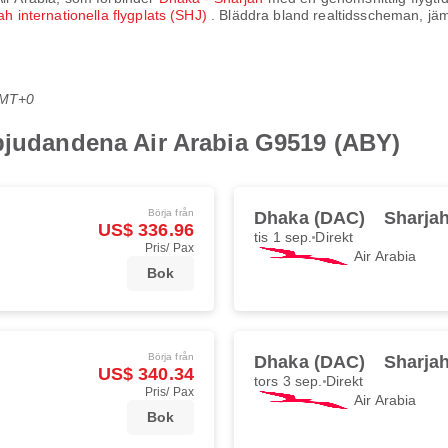
ah internationella flygplats (SHJ)
. Bläddra bland realtidsscheman, jämf
GMT+0
rbjudandena Air Arabia G9519 (ABY)
Börja från
Dhaka (DAC)
Sharja
US$ 336.96
tis 1 sep.
Direkt
Pris/ Pax
Air Arabia
Bok
Börja från
Dhaka (DAC)
Sharja
US$ 340.34
tors 3 sep.
Direkt
Pris/ Pax
Air Arabia
Bok