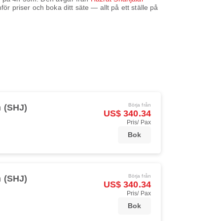
ör priser och boka ditt säte — allt på ett ställe på
Börja från
h (SHJ)
US$ 340.34
Pris/ Pax
Bok
Börja från
h (SHJ)
US$ 340.34
Pris/ Pax
Bok