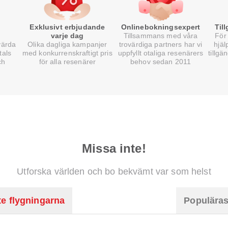
Exklusivt erbjudande
Onlinebokningsexpert
Til
varje dag
Tillsammans med våra
För 
värda
Olika dagliga kampanjer
trovärdiga partners har vi
hjäl
tals
med konkurrenskraftigt pris
uppfyllt otaliga resenärers
tillgä
ch
för alla resenärer
behov sedan 2011
Missa inte!
Utforska världen och bo bekvämt var som helst
e flygningarna
Populäras