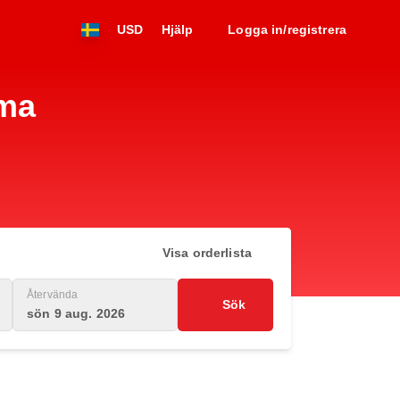
USD
Hjälp
Logga in/registrera
ema
Visa orderlista
Återvända
Sök
sön 9 aug. 2026