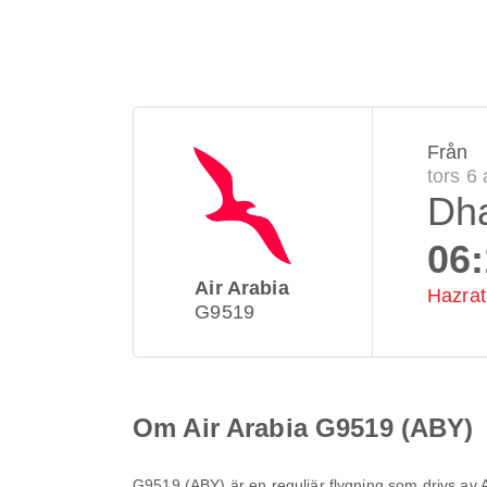
Från
tors 6
Dh
06
Air Arabia
Hazrat 
G9519
Om Air Arabia G9519 (ABY)
G9519
(
ABY
) är en reguljär flygning som drivs av