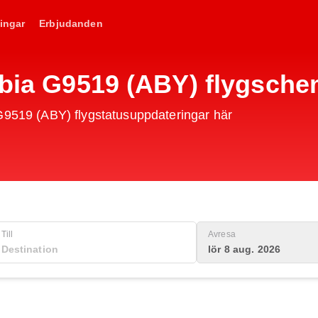
ingar
Erbjudanden
abia G9519 (ABY) flygsch
 G9519 (ABY) flygstatusuppdateringar här
Till
Avresa
lör 8 aug. 2026