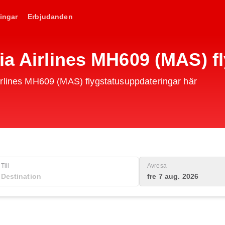
ingar
Erbjudanden
sia Airlines MH609 (MAS) 
irlines MH609 (MAS) flygstatusuppdateringar här
Till
Avresa
fre 7 aug. 2026