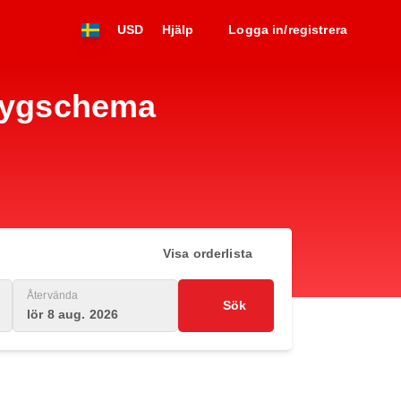
USD
Hjälp
Logga in/registrera
flygschema
Visa orderlista
Återvända
Sök
lör 8 aug. 2026