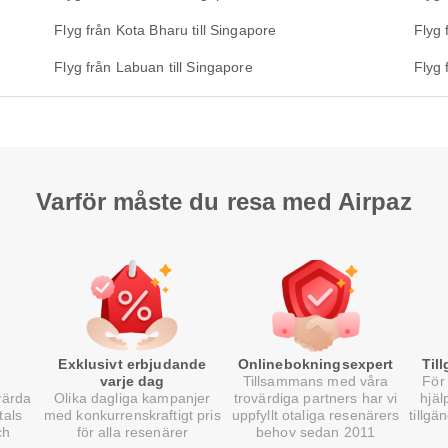
Flyg från Kota Bharu till Singapore
Flyg 
Flyg från Labuan till Singapore
Flyg 
Varför måste du resa med Airpaz
Exklusivt erbjudande
Onlinebokningsexpert
Til
varje dag
Tillsammans med våra
För 
värda
Olika dagliga kampanjer
trovärdiga partners har vi
hjäl
tals
med konkurrenskraftigt pris
uppfyllt otaliga resenärers
tillgä
ch
för alla resenärer
behov sedan 2011