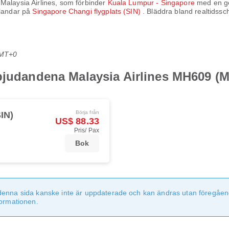
v
Malaysia Airlines
, som förbinder
Kuala Lumpur - Singapore
med en ge
landar på
Singapore Changi flygplats (SIN)
. Bläddra bland realtidssc
GMT+0
rbjudandena Malaysia Airlines MH609 (
Börja från
IN)
US$ 88.33
Pris/ Pax
Bok
denna sida kanske inte är uppdaterade och kan ändras utan föregåen
formationen.