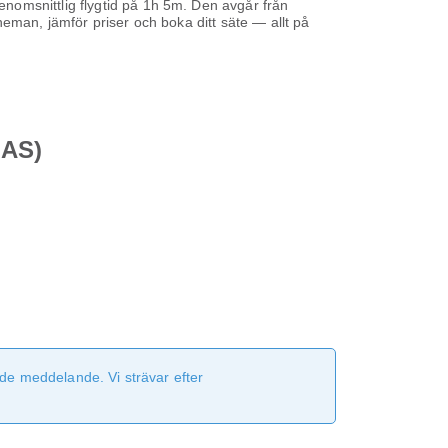
nomsnittlig flygtid på
1h 5m
. Den avgår från
heman, jämför priser och boka ditt säte — allt på
MAS)
de meddelande. Vi strävar efter