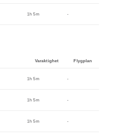
1h 5m
-
Varaktighet
Flygplan
1h 5m
-
1h 5m
-
1h 5m
-