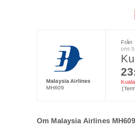
Från
ons 5
Ku
23
Malaysia Airlines
Kuala
MH609
(Term
Om Malaysia Airlines MH60