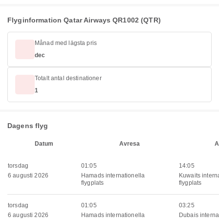
Flyginformation Qatar Airways QR1002 (QTR)
Månad med lägsta pris
dec
Totalt antal destinationer
1
Dagens flyg
Datum
Avresa
A
torsdag
01:05
14:05
6 augusti 2026
Hamads internationella
Kuwaits intern
flygplats
flygplats
torsdag
01:05
03:25
6 augusti 2026
Hamads internationella
Dubais interna