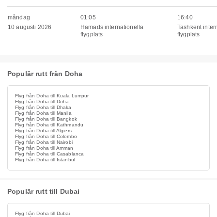
måndag
01:05
16:40
10 augusti 2026
Hamads internationella
Tashkent inter
flygplats
flygplats
Populär rutt från Doha
Flyg från Doha till Kuala Lumpur
Flyg från Doha till Doha
Flyg från Doha till Dhaka
Flyg från Doha till Manila
Flyg från Doha till Bangkok
Flyg från Doha till Kathmandu
Flyg från Doha till Algiers
Flyg från Doha till Colombo
Flyg från Doha till Nairobi
Flyg från Doha till Amman
Flyg från Doha till Casablanca
Flyg från Doha till Istanbul
Populär rutt till Dubai
Flyg från Doha till Dubai