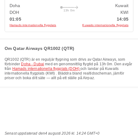
Doha
Kuwait
13h 0m
DOH
KWI
01:05
14:05
Hamads internationella flygplats
Kuwaits internationella flygplats
Om Qatar Airways QR1002 (QTR)
QR1002
(
QTR
) är en reguljär flygning som drivs av
Qatar Airways
, som
förbinder
Doha - Dubai
med en genomsnittlig flygtid på
13h 0m
. Den avgår
från
Hamads internationella flygplats (DOH)
och landar på
Kuwaits
internationella flygplats (KWI)
. Bläddra bland realtidsscheman, jämför
priser och boka ditt säte — allt på ett ställe på Airpaz.
Senast uppdaterad den
4 augusti 2026 kl. 14:24 GMT+0