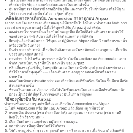
โปรโมชั่นพิเศษสำหรับสมาชิกและในแอป: เพลิดเพลินกับดีลพิเศษที่ออกแบบมา
เพื่อสมาชิก Airpaz และข้อเสนอเฉพาะในแอปเท่านั้น
คุ้มค่าที่สุด: เราคัดสรรดีลสุดเอ็กซ์คลูซีฟและราคาโปรโมชั่นพิเศษ เพื่อให้คุณ
ใช้จ่ายงบการท่องเที่ยวได้อย่างคุ้มค่าที่สุด
เคล็ดลับการหาเที่ยวบิน Aeromexico ราคาถูกบน Airpaz
อยากประหยัดงบการท่องเที่ยวของคุณให้มากขึ้นไปอีกไหม? ทำตามเคล็ดลับการ
จองอย่างชาญฉลาดเหล่านี้เพื่อให้ทุกทริปกับ Airpaz คุ้มค่าที่สุด:
จองล่วงหน้า: ราคาตั๋วเครื่องบินมักจะสูงขึ้นเมื่อใกล้ถึงวันเดินทาง แนะนำให้
จองล่วงหน้า 4–8 สัปดาห์เพื่อให้ได้ดีลและราคาที่ดีที่สุด
ยืดหยุ่นเรื่องวันเดินทาง: ใช้มุมมองปฏิทินของ Airpaz เพื่อเปรียบเทียบราคาตั๋ว
เครื่องบินในวันต่างๆ
บินช่วงกลางสัปดาห์: เที่ยวบินวันอังคารและวันพุธมักจะมีราคาถูกกว่าเที่ยวบิน
ช่วงวันหยุดสุดสัปดาห์
ตามล่าหาโปรโมชั่น: ตรวจสอบรหัสโปรโมชั่นและข้อเสนอ Aeromexico แบบ
จำกัดเวลาเป็นประจำที่หน้า และหน้า ของ Airpaz
หลีกเลี่ยงช่วงไฮซีซั่น: วันหยุดปิดเทอม วันหยุดนักขัตฤกษ์ และช่วงเทศกาลจะ
ทำให้ราคาตั๋วพุ่งสูงขึ้น — เลือกเดินทางนอกฤดูกาลท่องเที่ยวเพื่อความ
ประหยัด
จองเป็นแพ็กเกจประหยัดกว่า: จองเที่ยวบินและที่พักพร้อมกันในครั้งเดียวเพื่อรับ
ส่วนลดที่มากขึ้น
ชำระเงินผ่านแอป Airpaz: รหัสโปรโมชั่นเฉพาะในแอปและดีลสำหรับสมาชิก
มักจะเป็นวิธีที่ดีที่สุดในการจองเที่ยวบินในราคาที่ถูกลง
วิธีจองเที่ยวบินกับ Airpaz
ทำตามขั้นตอนง่ายๆ เหล่านี้เพื่อจองเที่ยวบิน Aeromexico บน Airpaz:
ไปที่ Airpaz.com หรือเปิดแอป Airpaz แล้วเลือกเมนู "เที่ยวบิน"
กรอกเมืองต้นทาง (เช่น กัวลาลัมเปอร์) และจุดหมายปลายทาง (เช่น บาหลี
สิงคโปร์ หรือกรุงเทพฯ)
เลือกวันเดินทางและจำนวนผู้โดยสารของคุณ
กด "ค้นหา" เพื่อดูเที่ยวบินที่ให้บริการ
ใช้ตัวกรองเช่น ราคา เวลาออกเดินทาง หรือระยะเวลา เพื่อค้นหาตัวเลือกที่ดี