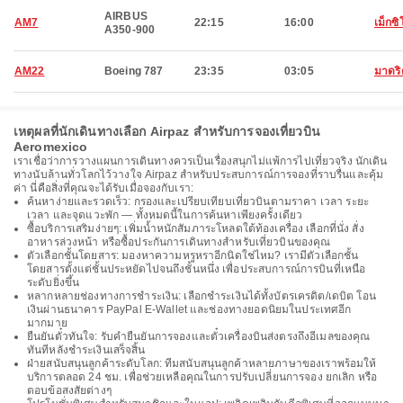
AIRBUS
AM7
22:15
16:00
เม็กซิโ
A350-900
AM22
Boeing 787
23:35
03:05
มาดริ
เหตุผลที่นักเดินทางเลือก Airpaz สำหรับการจองเที่ยวบิน
Aeromexico
เราเชื่อว่าการวางแผนการเดินทางควรเป็นเรื่องสนุกไม่แพ้การไปเที่ยวจริง นักเดิน
ทางนับล้านทั่วโลกไว้วางใจ Airpaz สำหรับประสบการณ์การจองที่ราบรื่นและคุ้ม
ค่า นี่คือสิ่งที่คุณจะได้รับเมื่อจองกับเรา:
ค้นหาง่ายและรวดเร็ว: กรองและเปรียบเทียบเที่ยวบินตามราคา เวลา ระยะ
เวลา และจุดแวะพัก — ทั้งหมดนี้ในการค้นหาเพียงครั้งเดียว
ซื้อบริการเสริมง่ายๆ: เพิ่มน้ำหนักสัมภาระโหลดใต้ท้องเครื่อง เลือกที่นั่ง สั่ง
อาหารล่วงหน้า หรือซื้อประกันการเดินทางสำหรับเที่ยวบินของคุณ
ตัวเลือกชั้นโดยสาร: มองหาความหรูหราอีกนิดใช่ไหม? เรามีตัวเลือกชั้น
โดยสารตั้งแต่ชั้นประหยัดไปจนถึงชั้นหนึ่ง เพื่อประสบการณ์การบินที่เหนือ
ระดับยิ่งขึ้น
หลากหลายช่องทางการชำระเงิน: เลือกชำระเงินได้ทั้งบัตรเครดิต/เดบิต โอน
เงินผ่านธนาคาร PayPal E-Wallet และช่องทางยอดนิยมในประเทศอีก
มากมาย
ยืนยันตั๋วทันใจ: รับคำยืนยันการจองและตั๋วเครื่องบินส่งตรงถึงอีเมลของคุณ
ทันทีหลังชำระเงินเสร็จสิ้น
ฝ่ายสนับสนุนลูกค้าระดับโลก: ทีมสนับสนุนลูกค้าหลายภาษาของเราพร้อมให้
บริการตลอด 24 ชม. เพื่อช่วยเหลือคุณในการปรับเปลี่ยนการจอง ยกเลิก หรือ
ตอบข้อสงสัยต่างๆ