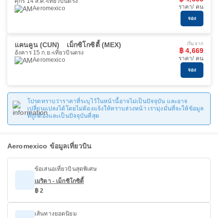
ศุกร์ 14 ส.ค.
เที่ยวบินตรง
ราคา/ คน
Aeromexico
จอง
แคนคูน (CUN)
เม็กซิโกซิตี้ (MEX)
เริ่มจาก
฿ 4,669
อังคาร 15 ก.ย.
เที่ยวบินตรง
ราคา/ คน
Aeromexico
จอง
โปรดทราบว่าราคาที่ระบุไว้ในหน้านี้อาจไม่เป็นปัจจุบัน และอาจ
เปลี่ยนแปลงได้โดยไม่ต้องแจ้งให้ทราบล่วงหน้า เรามุ่งมั่นที่จะให้ข้อมูล
ที่ถูกต้องและเป็นปัจจุบันที่สุด
Aeromexico ข้อมูลเที่ยวบิน
ข้อเสนอเที่ยวบินสุดพิเศษ
เมริดา - เม็กซิโกซิตี้
฿ 2
เส้นทางยอดนิยม