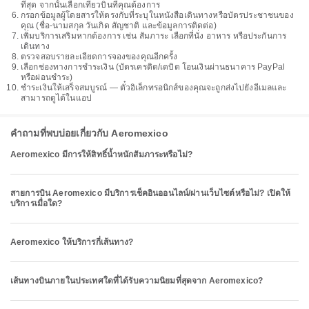
ที่สุด จากนั้นเลือกเที่ยวบินที่คุณต้องการ
กรอกข้อมูลผู้โดยสารให้ตรงกับที่ระบุในหนังสือเดินทางหรือบัตรประชาชนของ
คุณ (ชื่อ-นามสกุล วันเกิด สัญชาติ และข้อมูลการติดต่อ)
เพิ่มบริการเสริมหากต้องการ เช่น สัมภาระ เลือกที่นั่ง อาหาร หรือประกันการ
เดินทาง
ตรวจสอบรายละเอียดการจองของคุณอีกครั้ง
เลือกช่องทางการชำระเงิน (บัตรเครดิต/เดบิต โอนเงินผ่านธนาคาร PayPal
หรือผ่อนชำระ)
ชำระเงินให้เสร็จสมบูรณ์ — ตั๋วอิเล็กทรอนิกส์ของคุณจะถูกส่งไปยังอีเมลและ
สามารถดูได้ในแอป
คำถามที่พบบ่อยเกี่ยวกับ Aeromexico
Aeromexico มีการให้สิทธิ์น้ำหนักสัมภาระหรือไม่?
สายการบิน Aeromexico มีบริการเช็คอินออนไลน์/ผ่านเว็บไซต์หรือไม่? เปิดให้
บริการเมื่อใด?
Aeromexico ให้บริการกี่เส้นทาง?
เส้นทางบินภายในประเทศใดที่ได้รับความนิยมที่สุดจาก Aeromexico?