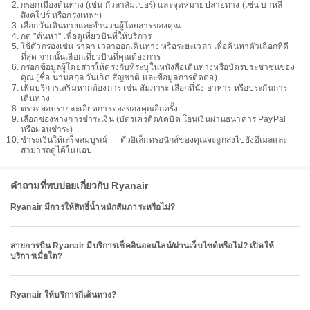
กรอกเมืองต้นทาง (เช่น กัวลาลัมเปอร์) และจุดหมายปลายทาง (เช่น บาหลี
สิงคโปร์ หรือกรุงเทพฯ)
เลือกวันเดินทางและจำนวนผู้โดยสารของคุณ
กด "ค้นหา" เพื่อดูเที่ยวบินที่ให้บริการ
ใช้ตัวกรองเช่น ราคา เวลาออกเดินทาง หรือระยะเวลา เพื่อค้นหาตัวเลือกที่ดี
ที่สุด จากนั้นเลือกเที่ยวบินที่คุณต้องการ
กรอกข้อมูลผู้โดยสารให้ตรงกับที่ระบุในหนังสือเดินทางหรือบัตรประชาชนของ
คุณ (ชื่อ-นามสกุล วันเกิด สัญชาติ และข้อมูลการติดต่อ)
เพิ่มบริการเสริมหากต้องการ เช่น สัมภาระ เลือกที่นั่ง อาหาร หรือประกันการ
เดินทาง
ตรวจสอบรายละเอียดการจองของคุณอีกครั้ง
เลือกช่องทางการชำระเงิน (บัตรเครดิต/เดบิต โอนเงินผ่านธนาคาร PayPal
หรือผ่อนชำระ)
ชำระเงินให้เสร็จสมบูรณ์ — ตั๋วอิเล็กทรอนิกส์ของคุณจะถูกส่งไปยังอีเมลและ
สามารถดูได้ในแอป
คำถามที่พบบ่อยเกี่ยวกับ Ryanair
Ryanair มีการให้สิทธิ์น้ำหนักสัมภาระหรือไม่?
สายการบิน Ryanair มีบริการเช็คอินออนไลน์/ผ่านเว็บไซต์หรือไม่? เปิดให้
บริการเมื่อใด?
Ryanair ให้บริการกี่เส้นทาง?