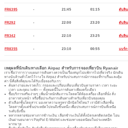
FR6395
-
21:45
01:15
ดับลิน
FR292
-
22:00
23:20
ดับลิน
FR342
-
22:10
23:25
ดับลิน
FR8355
-
23:10
00:55
แบร์ก
เหตุผลที่นักเดินทางเลือก Airpaz สำหรับการจองเที่ยวบิน Ryanair
เราเชื่อว่าการวางแผนการเดินทางควรเป็นเรื่องสนุกไม่แพ้การไปเที่ยวจริง นักเดิน
ทางนับล้านทั่วโลกไว้วางใจ Airpaz สำหรับประสบการณ์การจองที่ราบรื่นและคุ้ม
ค่า นี่คือสิ่งที่คุณจะได้รับเมื่อจองกับเรา:
ค้นหาง่ายและรวดเร็ว: กรองและเปรียบเทียบเที่ยวบินตามราคา เวลา ระยะ
เวลา และจุดแวะพัก — ทั้งหมดนี้ในการค้นหาเพียงครั้งเดียว
ซื้อบริการเสริมง่ายๆ: เพิ่มน้ำหนักสัมภาระโหลดใต้ท้องเครื่อง เลือกที่นั่ง สั่ง
อาหารล่วงหน้า หรือซื้อประกันการเดินทางสำหรับเที่ยวบินของคุณ
ตัวเลือกชั้นโดยสาร: มองหาความหรูหราอีกนิดใช่ไหม? เรามีตัวเลือกชั้น
โดยสารตั้งแต่ชั้นประหยัดไปจนถึงชั้นหนึ่ง เพื่อประสบการณ์การบินที่เหนือ
ระดับยิ่งขึ้น
หลากหลายช่องทางการชำระเงิน: เลือกชำระเงินได้ทั้งบัตรเครดิต/เดบิต โอน
เงินผ่านธนาคาร PayPal E-Wallet และช่องทางยอดนิยมในประเทศอีก
มากมาย