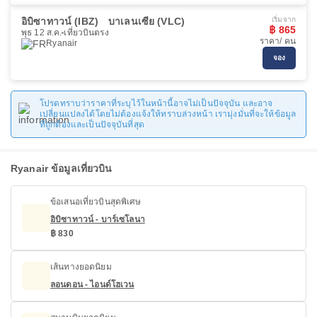
อิบิซาทาวน์ (IBZ)
บาเลนเซีย (VLC)
เริ่มจาก
฿ 865
พุธ 12 ส.ค.
เที่ยวบินตรง
ราคา/ คน
Ryanair
จอง
โปรดทราบว่าราคาที่ระบุไว้ในหน้านี้อาจไม่เป็นปัจจุบัน และอาจ
เปลี่ยนแปลงได้โดยไม่ต้องแจ้งให้ทราบล่วงหน้า เรามุ่งมั่นที่จะให้ข้อมูล
ที่ถูกต้องและเป็นปัจจุบันที่สุด
Ryanair ข้อมูลเที่ยวบิน
ข้อเสนอเที่ยวบินสุดพิเศษ
อิบิซาทาวน์ - บาร์เซโลนา
฿ 830
เส้นทางยอดนิยม
ลอนดอน - ไอนด์โฮเวน