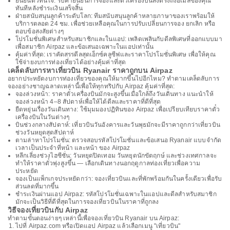
ยืนยันตั๋วทันใจ: รับคำยืนยันการจองและตั๋วเครื่องบินส่งตรงถึงอีเมลของคุณ
ทันทีหลังชำระเงินเสร็จสิ้น
ฝ่ายสนับสนุนลูกค้าระดับโลก: ทีมสนับสนุนลูกค้าหลายภาษาของเราพร้อมให้
บริการตลอด 24 ชม. เพื่อช่วยเหลือคุณในการปรับเปลี่ยนการจอง ยกเลิก หรือ
ตอบข้อสงสัยต่างๆ
โปรโมชั่นพิเศษสำหรับสมาชิกและในแอป: เพลิดเพลินกับดีลพิเศษที่ออกแบบมา
เพื่อสมาชิก Airpaz และข้อเสนอเฉพาะในแอปเท่านั้น
คุ้มค่าที่สุด: เราคัดสรรดีลสุดเอ็กซ์คลูซีฟและราคาโปรโมชั่นพิเศษ เพื่อให้คุณ
ใช้จ่ายงบการท่องเที่ยวได้อย่างคุ้มค่าที่สุด
เคล็ดลับการหาเที่ยวบิน Ryanair ราคาถูกบน Airpaz
อยากประหยัดงบการท่องเที่ยวของคุณให้มากขึ้นไปอีกไหม? ทำตามเคล็ดลับการ
จองอย่างชาญฉลาดเหล่านี้เพื่อให้ทุกทริปกับ Airpaz คุ้มค่าที่สุด:
จองล่วงหน้า: ราคาตั๋วเครื่องบินมักจะสูงขึ้นเมื่อใกล้ถึงวันเดินทาง แนะนำให้
จองล่วงหน้า 4–8 สัปดาห์เพื่อให้ได้ดีลและราคาที่ดีที่สุด
ยืดหยุ่นเรื่องวันเดินทาง: ใช้มุมมองปฏิทินของ Airpaz เพื่อเปรียบเทียบราคาตั๋ว
เครื่องบินในวันต่างๆ
บินช่วงกลางสัปดาห์: เที่ยวบินวันอังคารและวันพุธมักจะมีราคาถูกกว่าเที่ยวบิน
ช่วงวันหยุดสุดสัปดาห์
ตามล่าหาโปรโมชั่น: ตรวจสอบรหัสโปรโมชั่นและข้อเสนอ Ryanair แบบจำกัด
เวลาเป็นประจำที่หน้า และหน้า ของ Airpaz
หลีกเลี่ยงช่วงไฮซีซั่น: วันหยุดปิดเทอม วันหยุดนักขัตฤกษ์ และช่วงเทศกาลจะ
ทำให้ราคาตั๋วพุ่งสูงขึ้น — เลือกเดินทางนอกฤดูกาลท่องเที่ยวเพื่อความ
ประหยัด
จองเป็นแพ็กเกจประหยัดกว่า: จองเที่ยวบินและที่พักพร้อมกันในครั้งเดียวเพื่อรับ
ส่วนลดที่มากขึ้น
ชำระเงินผ่านแอป Airpaz: รหัสโปรโมชั่นเฉพาะในแอปและดีลสำหรับสมาชิก
มักจะเป็นวิธีที่ดีที่สุดในการจองเที่ยวบินในราคาที่ถูกลง
วิธีจองเที่ยวบินกับ Airpaz
ทำตามขั้นตอนง่ายๆ เหล่านี้เพื่อจองเที่ยวบิน Ryanair บน Airpaz:
ไปที่ Airpaz.com หรือเปิดแอป Airpaz แล้วเลือกเมนู "เที่ยวบิน"