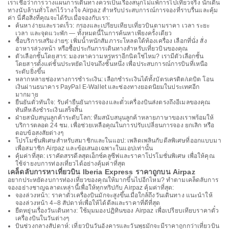
เราเชื่อว่าการวางแผนการเดินทางควรเป็นเรื่องสนุกไม่แพ้การไปเที่ยวจริง นักเดิน
ทางนับล้านทั่วโลกไว้วางใจ Airpaz สำหรับประสบการณ์การจองที่ราบรื่นและคุ้ม
ค่า นี่คือสิ่งที่คุณจะได้รับเมื่อจองกับเรา:
ค้นหาง่ายและรวดเร็ว: กรองและเปรียบเทียบเที่ยวบินตามราคา เวลา ระยะ
เวลา และจุดแวะพัก — ทั้งหมดนี้ในการค้นหาเพียงครั้งเดียว
ซื้อบริการเสริมง่ายๆ: เพิ่มน้ำหนักสัมภาระโหลดใต้ท้องเครื่อง เลือกที่นั่ง สั่ง
อาหารล่วงหน้า หรือซื้อประกันการเดินทางสำหรับเที่ยวบินของคุณ
ตัวเลือกชั้นโดยสาร: มองหาความหรูหราอีกนิดใช่ไหม? เรามีตัวเลือกชั้น
โดยสารตั้งแต่ชั้นประหยัดไปจนถึงชั้นหนึ่ง เพื่อประสบการณ์การบินที่เหนือ
ระดับยิ่งขึ้น
หลากหลายช่องทางการชำระเงิน: เลือกชำระเงินได้ทั้งบัตรเครดิต/เดบิต โอน
เงินผ่านธนาคาร PayPal E-Wallet และช่องทางยอดนิยมในประเทศอีก
มากมาย
ยืนยันตั๋วทันใจ: รับคำยืนยันการจองและตั๋วเครื่องบินส่งตรงถึงอีเมลของคุณ
ทันทีหลังชำระเงินเสร็จสิ้น
ฝ่ายสนับสนุนลูกค้าระดับโลก: ทีมสนับสนุนลูกค้าหลายภาษาของเราพร้อมให้
บริการตลอด 24 ชม. เพื่อช่วยเหลือคุณในการปรับเปลี่ยนการจอง ยกเลิก หรือ
ตอบข้อสงสัยต่างๆ
โปรโมชั่นพิเศษสำหรับสมาชิกและในแอป: เพลิดเพลินกับดีลพิเศษที่ออกแบบมา
เพื่อสมาชิก Airpaz และข้อเสนอเฉพาะในแอปเท่านั้น
คุ้มค่าที่สุด: เราคัดสรรดีลสุดเอ็กซ์คลูซีฟและราคาโปรโมชั่นพิเศษ เพื่อให้คุณ
ใช้จ่ายงบการท่องเที่ยวได้อย่างคุ้มค่าที่สุด
เคล็ดลับการหาเที่ยวบิน Iberia Express ราคาถูกบน Airpaz
อยากประหยัดงบการท่องเที่ยวของคุณให้มากขึ้นไปอีกไหม? ทำตามเคล็ดลับการ
จองอย่างชาญฉลาดเหล่านี้เพื่อให้ทุกทริปกับ Airpaz คุ้มค่าที่สุด:
จองล่วงหน้า: ราคาตั๋วเครื่องบินมักจะสูงขึ้นเมื่อใกล้ถึงวันเดินทาง แนะนำให้
จองล่วงหน้า 4–8 สัปดาห์เพื่อให้ได้ดีลและราคาที่ดีที่สุด
ยืดหยุ่นเรื่องวันเดินทาง: ใช้มุมมองปฏิทินของ Airpaz เพื่อเปรียบเทียบราคาตั๋ว
เครื่องบินในวันต่างๆ
บินช่วงกลางสัปดาห์: เที่ยวบินวันอังคารและวันพุธมักจะมีราคาถูกกว่าเที่ยวบิน