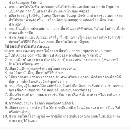
ช่วงวันหยุดสุดสัปดาห์
ตามล่าหาโปรโมชั่น: ตรวจสอบรหัสโปรโมชั่นและข้อเสนอ Iberia Express
แบบจำกัดเวลาเป็นประจำที่หน้า และหน้า ของ Airpaz
หลีกเลี่ยงช่วงไฮซีซั่น: วันหยุดปิดเทอม วันหยุดนักขัตฤกษ์ และช่วงเทศกาลจะ
ทำให้ราคาตั๋วพุ่งสูงขึ้น — เลือกเดินทางนอกฤดูกาลท่องเที่ยวเพื่อความ
ประหยัด
จองเป็นแพ็กเกจประหยัดกว่า: จองเที่ยวบินและที่พักพร้อมกันในครั้งเดียวเพื่อรับ
ส่วนลดที่มากขึ้น
ชำระเงินผ่านแอป Airpaz: รหัสโปรโมชั่นเฉพาะในแอปและดีลสำหรับสมาชิก
มักจะเป็นวิธีที่ดีที่สุดในการจองเที่ยวบินในราคาที่ถูกลง
วิธีจองเที่ยวบินกับ Airpaz
ทำตามขั้นตอนง่ายๆ เหล่านี้เพื่อจองเที่ยวบิน Iberia Express บน Airpaz:
ไปที่ Airpaz.com หรือเปิดแอป Airpaz แล้วเลือกเมนู "เที่ยวบิน"
กรอกเมืองต้นทาง (เช่น กัวลาลัมเปอร์) และจุดหมายปลายทาง (เช่น บาหลี
สิงคโปร์ หรือกรุงเทพฯ)
เลือกวันเดินทางและจำนวนผู้โดยสารของคุณ
กด "ค้นหา" เพื่อดูเที่ยวบินที่ให้บริการ
ใช้ตัวกรองเช่น ราคา เวลาออกเดินทาง หรือระยะเวลา เพื่อค้นหาตัวเลือกที่ดี
ที่สุด จากนั้นเลือกเที่ยวบินที่คุณต้องการ
กรอกข้อมูลผู้โดยสารให้ตรงกับที่ระบุในหนังสือเดินทางหรือบัตรประชาชนของ
คุณ (ชื่อ-นามสกุล วันเกิด สัญชาติ และข้อมูลการติดต่อ)
เพิ่มบริการเสริมหากต้องการ เช่น สัมภาระ เลือกที่นั่ง อาหาร หรือประกันการ
เดินทาง
ตรวจสอบรายละเอียดการจองของคุณอีกครั้ง
เลือกช่องทางการชำระเงิน (บัตรเครดิต/เดบิต โอนเงินผ่านธนาคาร PayPal
หรือผ่อนชำระ)
ชำระเงินให้เสร็จสมบูรณ์ — ตั๋วอิเล็กทรอนิกส์ของคุณจะถูกส่งไปยังอีเมลและ
สามารถดูได้ในแอป