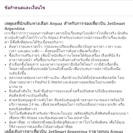
ข้อกำหนดและเงื่อนไข
เหตุผลที่นักเดินทางเลือก Airpaz สำหรับการจองเที่ยวบิน JetSmart
Argentina
เราเชื่อว่าการวางแผนการเดินทางควรเป็นเรื่องสนุกไม่แพ้การไปเที่ยวจริง นักเดิน
ทางนับล้านทั่วโลกไว้วางใจ Airpaz สำหรับประสบการณ์การจองที่ราบรื่นและคุ้ม
ค่า นี่คือสิ่งที่คุณจะได้รับเมื่อจองกับเรา:
ค้นหาง่ายและรวดเร็ว: กรองและเปรียบเทียบเที่ยวบินตามราคา เวลา ระยะ
เวลา และจุดแวะพัก — ทั้งหมดนี้ในการค้นหาเพียงครั้งเดียว
ซื้อบริการเสริมง่ายๆ: เพิ่มน้ำหนักสัมภาระโหลดใต้ท้องเครื่อง เลือกที่นั่ง สั่ง
อาหารล่วงหน้า หรือซื้อประกันการเดินทางสำหรับเที่ยวบินของคุณ
ตัวเลือกชั้นโดยสาร: มองหาความหรูหราอีกนิดใช่ไหม? เรามีตัวเลือกชั้น
โดยสารตั้งแต่ชั้นประหยัดไปจนถึงชั้นหนึ่ง เพื่อประสบการณ์การบินที่เหนือ
ระดับยิ่งขึ้น
หลากหลายช่องทางการชำระเงิน: เลือกชำระเงินได้ทั้งบัตรเครดิต/เดบิต โอน
เงินผ่านธนาคาร PayPal E-Wallet และช่องทางยอดนิยมในประเทศอีก
มากมาย
ยืนยันตั๋วทันใจ: รับคำยืนยันการจองและตั๋วเครื่องบินส่งตรงถึงอีเมลของคุณ
ทันทีหลังชำระเงินเสร็จสิ้น
ฝ่ายสนับสนุนลูกค้าระดับโลก: ทีมสนับสนุนลูกค้าหลายภาษาของเราพร้อมให้
บริการตลอด 24 ชม. เพื่อช่วยเหลือคุณในการปรับเปลี่ยนการจอง ยกเลิก หรือ
ตอบข้อสงสัยต่างๆ
โปรโมชั่นพิเศษสำหรับสมาชิกและในแอป: เพลิดเพลินกับดีลพิเศษที่ออกแบบมา
เพื่อสมาชิก Airpaz และข้อเสนอเฉพาะในแอปเท่านั้น
คุ้มค่าที่สุด: เราคัดสรรดีลสุดเอ็กซ์คลูซีฟและราคาโปรโมชั่นพิเศษ เพื่อให้คุณ
ใช้จ่ายงบการท่องเที่ยวได้อย่างคุ้มค่าที่สุด
เคล็ดลับการหาเที่ยวบิน JetSmart Argentina ราคาถูกบน Airpaz