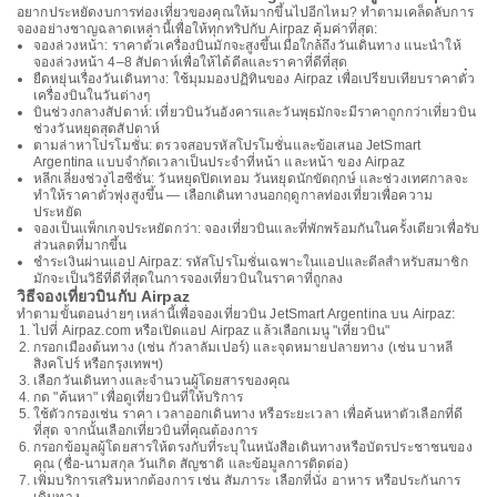
อยากประหยัดงบการท่องเที่ยวของคุณให้มากขึ้นไปอีกไหม? ทำตามเคล็ดลับการ
จองอย่างชาญฉลาดเหล่านี้เพื่อให้ทุกทริปกับ Airpaz คุ้มค่าที่สุด:
จองล่วงหน้า: ราคาตั๋วเครื่องบินมักจะสูงขึ้นเมื่อใกล้ถึงวันเดินทาง แนะนำให้
จองล่วงหน้า 4–8 สัปดาห์เพื่อให้ได้ดีลและราคาที่ดีที่สุด
ยืดหยุ่นเรื่องวันเดินทาง: ใช้มุมมองปฏิทินของ Airpaz เพื่อเปรียบเทียบราคาตั๋ว
เครื่องบินในวันต่างๆ
บินช่วงกลางสัปดาห์: เที่ยวบินวันอังคารและวันพุธมักจะมีราคาถูกกว่าเที่ยวบิน
ช่วงวันหยุดสุดสัปดาห์
ตามล่าหาโปรโมชั่น: ตรวจสอบรหัสโปรโมชั่นและข้อเสนอ JetSmart
Argentina แบบจำกัดเวลาเป็นประจำที่หน้า และหน้า ของ Airpaz
หลีกเลี่ยงช่วงไฮซีซั่น: วันหยุดปิดเทอม วันหยุดนักขัตฤกษ์ และช่วงเทศกาลจะ
ทำให้ราคาตั๋วพุ่งสูงขึ้น — เลือกเดินทางนอกฤดูกาลท่องเที่ยวเพื่อความ
ประหยัด
จองเป็นแพ็กเกจประหยัดกว่า: จองเที่ยวบินและที่พักพร้อมกันในครั้งเดียวเพื่อรับ
ส่วนลดที่มากขึ้น
ชำระเงินผ่านแอป Airpaz: รหัสโปรโมชั่นเฉพาะในแอปและดีลสำหรับสมาชิก
มักจะเป็นวิธีที่ดีที่สุดในการจองเที่ยวบินในราคาที่ถูกลง
วิธีจองเที่ยวบินกับ Airpaz
ทำตามขั้นตอนง่ายๆ เหล่านี้เพื่อจองเที่ยวบิน JetSmart Argentina บน Airpaz:
ไปที่ Airpaz.com หรือเปิดแอป Airpaz แล้วเลือกเมนู "เที่ยวบิน"
กรอกเมืองต้นทาง (เช่น กัวลาลัมเปอร์) และจุดหมายปลายทาง (เช่น บาหลี
สิงคโปร์ หรือกรุงเทพฯ)
เลือกวันเดินทางและจำนวนผู้โดยสารของคุณ
กด "ค้นหา" เพื่อดูเที่ยวบินที่ให้บริการ
ใช้ตัวกรองเช่น ราคา เวลาออกเดินทาง หรือระยะเวลา เพื่อค้นหาตัวเลือกที่ดี
ที่สุด จากนั้นเลือกเที่ยวบินที่คุณต้องการ
กรอกข้อมูลผู้โดยสารให้ตรงกับที่ระบุในหนังสือเดินทางหรือบัตรประชาชนของ
คุณ (ชื่อ-นามสกุล วันเกิด สัญชาติ และข้อมูลการติดต่อ)
เพิ่มบริการเสริมหากต้องการ เช่น สัมภาระ เลือกที่นั่ง อาหาร หรือประกันการ