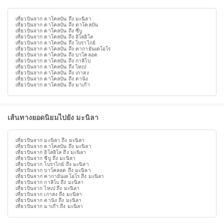
เที่ยวบินจาก ตาโคลบัน ถึง มะนิลา
เที่ยวบินจาก ตาโคลบัน ถึง ตาโคลบัน
เที่ยวบินจาก ตาโคลบัน ถึง ซีบู
เที่ยวบินจาก ตาโคลบัน ถึง อิโลอิโล
เที่ยวบินจาก ตาโคลบัน ถึง โบราไกย์
เที่ยวบินจาก ตาโคลบัน ถึง คากายันเดโอโร
เที่ยวบินจาก ตาโคลบัน ถึง บาโคลอด
เที่ยวบินจาก ตาโคลบัน ถึง กาลิโบ
เที่ยวบินจาก ตาโคลบัน ถึง ไทเป
เที่ยวบินจาก ตาโคลบัน ถึง เกาสง
เที่ยวบินจาก ตาโคลบัน ถึง ดานัง
เที่ยวบินจาก ตาโคลบัน ถึง มาเก๊า
เส้นทางยอดนิยมไปยัง มะนิลา
เที่ยวบินจาก มะนิลา ถึง มะนิลา
เที่ยวบินจาก ตาโคลบัน ถึง มะนิลา
เที่ยวบินจาก อิโลอิโล ถึง มะนิลา
เที่ยวบินจาก ซีบู ถึง มะนิลา
เที่ยวบินจาก โบราไกย์ ถึง มะนิลา
เที่ยวบินจาก บาโคลอด ถึง มะนิลา
เที่ยวบินจาก คากายันเดโอโร ถึง มะนิลา
เที่ยวบินจาก กาลิโบ ถึง มะนิลา
เที่ยวบินจาก ไทเป ถึง มะนิลา
เที่ยวบินจาก เกาสง ถึง มะนิลา
เที่ยวบินจาก ดานัง ถึง มะนิลา
เที่ยวบินจาก มาเก๊า ถึง มะนิลา