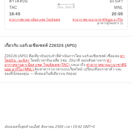
ตาโคลบัน
มะนิลา
TAC
MNL
1ชม. 20นาที
18:45
20:05
ท่าอากาศยานดาเนียล แซด โรมูอัลเดซ
ท่าอากาศยานนานาชาตินินอย อากีโน
(อาคารผู้โดยสาร 2)
เกี่ยวกับ แอร์เอเชียเซสต์ Z26326 (APG)
Z26326
(
APG
) คือเที่ยวบินประจำที่ดำเนินการโดย
แอร์เอเชียเซสต์
เชื่อมต่อ
ตา
โคลบัน - มะนิลา
โดยมีเวลาบินเฉลี่ย
1ชม. 20นาที
ออกเดินทางจาก
ท่า
อากาศยานดาเนียล แซด โรมูอัลเดซ (TAC)
และมาถึง
ท่าอากาศยานนานาชาตินิ
นอย อากีโน (MNL)
ค้นหาตารางเวลาแบบเรียลไทม์ เปรียบเทียบราคาตั๋ว และ
จองที่นั่งของคุณ — ทั้งหมดในที่เดียวบน Airpaz
อัปเดตครั้งสุดท้ายเมื่อ
6 สิงหาคม 2569 เวลา 19:42 GMT+0