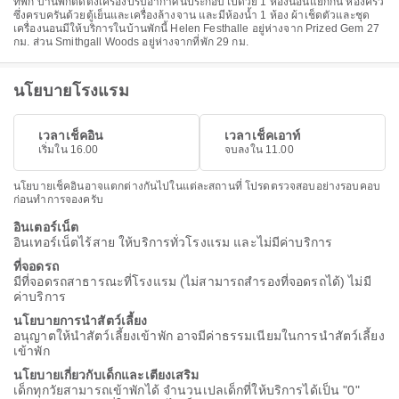
ที่พัก บ้านพักติดตั้งเครื่องปรับอากาศนี้ประกอบไปด้วย 1 ห้องนอนแยกกัน ห้องครัว
ซึ่งครบครันด้วยตู้เย็นและเครื่องล้างจาน และมีห้องน้ำ 1 ห้อง ผ้าเช็ดตัวและชุด
เครื่องนอนมีให้บริการในบ้านพักนี้ Helen Festhalle อยู่ห่างจาก Prized Gem 27
กม. ส่วน Smithgall Woods อยู่ห่างจากที่พัก 29 กม.
นโยบายโรงแรม
เวลาเช็คอิน
เวลาเช็คเอาท์
เริ่มใน 16.00
จบลงใน 11.00
นโยบายเช็คอินอาจแตกต่างกันไปในแต่ละสถานที่ โปรดตรวจสอบอย่างรอบคอบ
ก่อนทำการจองครับ
อินเตอร์เน็ต
อินเทอร์เน็ตไร้สาย ให้บริการทั่วโรงแรม และไม่มีค่าบริการ
ที่จอดรถ
มีที่จอดรถสาธารณะที่โรงแรม (ไม่สามารถสำรองที่จอดรถได้) ไม่มี
ค่าบริการ
นโยบายการนำสัตว์เลี้ยง
อนุญาตให้นำสัตว์เลี้ยงเข้าพัก อาจมีค่าธรรมเนียมในการนำสัตว์เลี้ยง
เข้าพัก
นโยบายเกี่ยวกับเด็กและเตียงเสริม
เด็กทุกวัยสามารถเข้าพักได้ จำนวนเปลเด็กที่ให้บริการได้เป็น "0"