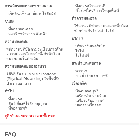
การเว้นระยะห่างทางกายภาพ
ที่จอดรถในสถานที่
มีไวไฟให้บริการในทุกพื้นที่
เช็คอิน/เช็คเอาท์แบบไร้สัมผัส
ทำความสะอาด
ขนส่ง
ใช้สารเคมีทำความสะอาดซึ่งมีผล
ที่จอดรถสะดวก
ช่วยป้องกันโคโรน่าไวรัส
สถานีชาร์จรถยนต์ไฟฟ้า
บริการ
ความปลอดภัย
บริการอินเทอร์เน็ต
พนักงานปฏิบัติตามระเบียบการด้าน
ไวไฟ
ความปลอดภัยทุกข้อซึ่งกำชับโดย
ไวไฟฟรี
หน่วยงานในท้องถิ่น
สระน้ำและสุขภาพ
ความปลอดภัยของอาหาร
ซาวน่า
ใช้วิธีเว้นระยะห่างทางกายภาพ
อ่างน้ำร้อน / จากุซซี่
(Physical Distancing) ในพื้นที่รับ
ประทานอาหาร
เบ็ดเตล็ด
ทั่วไป
ห้องปลอดบุหรี่
เครื่องทำความร้อน
ที่จอดรถ
เครื่องปรับอากาศ
สัตว์เลี้ยงที่ได้รับอนุญาต
ปลอดบุหรี่ตลอด
ที่จอดรถฟรี
ดูสิ่งอำนวยความสะดวกทั้งหมด
FAQ