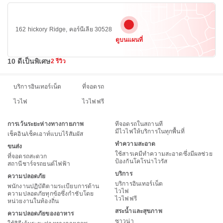
162 hickory Ridge, คอร์นีเลีย 30528
ดูบนแผนที่
10 ดีเป็นพิเศษ
2 รีวิว
บริการอินเทอร์เน็ต
ที่จอดรถ
ไวไฟ
ไวไฟฟรี
การเว้นระยะห่างทางกายภาพ
ที่จอดรถในสถานที่
มีไวไฟให้บริการในทุกพื้นที่
เช็คอิน/เช็คเอาท์แบบไร้สัมผัส
ทำความสะอาด
ขนส่ง
ใช้สารเคมีทำความสะอาดซึ่งมีผลช่วย
ที่จอดรถสะดวก
ป้องกันโคโรน่าไวรัส
สถานีชาร์จรถยนต์ไฟฟ้า
บริการ
ความปลอดภัย
บริการอินเทอร์เน็ต
พนักงานปฏิบัติตามระเบียบการด้าน
ไวไฟ
ความปลอดภัยทุกข้อซึ่งกำชับโดย
ไวไฟฟรี
หน่วยงานในท้องถิ่น
สระน้ำและสุขภาพ
ความปลอดภัยของอาหาร
ซาวน่า