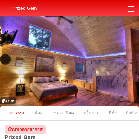
Prized Gem
1 / 39
ภาพรวม
ห้อง
รายละเอียด
นโยบาย
ที่ตั้ง
สิ่งอ
บ้านพักตากอากาศ
Prized Gem