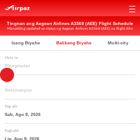
Tingnan ang Aegean Airlines A3368 (AEE) Flight Schedule
Manatiling updated sa status ng Aegean Airlines A3368 (AEE) na flight dito
Isang Biyahe
Balikang Biyahe
Multi-city
Mula sa
Pinagmulan
Sa
Destinasyon
Pag-alis
Sab, Ago 8, 2026
Pagbalik
Lin, Ago 9, 2026