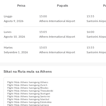
Petsa
Pag-alis
P
Linggo
15:00
15:55
Agosto 9, 2026
Athens International Airport
Santorini Airpo
Lunes
15:05
16:00
Agosto 10, 2026
Athens International Airport
Santorini Airpo
Martes
15:05
15:55
Setyembre 1, 2026
Athens International Airport
Santorini Airpo
Sikat na Ruta mula sa Athens
Flight Mula Athens hanngang Athens
Flight Mula Athens hanngang Zurich
Flight Mula Athens hanngang Rhodes
Flight Mula Athens hanngang Thessaloniki
Flight Mula Athens hanngang Stuttgart
Flight Mula Athens hanngang Santorini
Flight Mula Athens hanngang İstanbul
Flight Mula Athens hanngang Estokolmo
Flight Mula Athens hanngang Larnaca