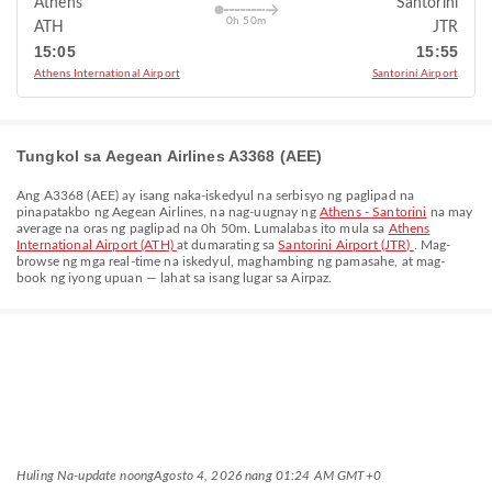
Athens
Santorini
0h 50m
ATH
JTR
15:05
15:55
Athens International Airport
Santorini Airport
Tungkol sa Aegean Airlines A3368 (AEE)
Ang
A3368
(
AEE
) ay isang naka-iskedyul na serbisyo ng paglipad na
pinapatakbo ng
Aegean Airlines
, na nag-uugnay ng
Athens - Santorini
na may
average na oras ng paglipad na
0h 50m
. Lumalabas ito mula sa
Athens
International Airport (ATH)
at dumarating sa
Santorini Airport (JTR)
. Mag-
browse ng mga real-time na iskedyul, maghambing ng pamasahe, at mag-
book ng iyong upuan — lahat sa isang lugar sa Airpaz.
Huling Na-update noong
Agosto 4, 2026 nang 01:24 AM GMT+0