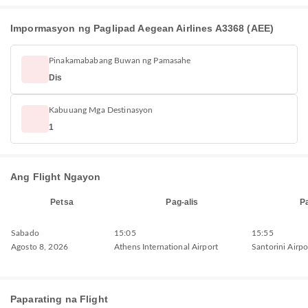
Impormasyon ng Paglipad Aegean Airlines A3368 (AEE)
Pinakamababang Buwan ng Pamasahe
Dis
Kabuuang Mga Destinasyon
1
Ang Flight Ngayon
Petsa
Pag-alis
P
Sabado
15:05
15:55
Agosto 8, 2026
Athens International Airport
Santorini Airpo
Paparating na Flight