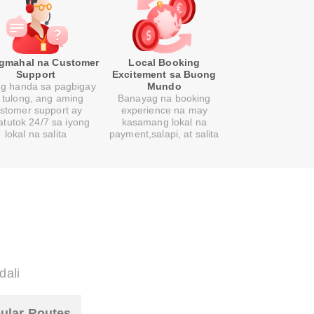
gmahal na Customer
Local Booking
Support
Excitement sa Buong
ng handa sa pagbigay
Mundo
 tulong, ang aming
Banayag na booking
stomer support ay
experience na may
atutok 24/7 sa iyong
kasamang lokal na
lokal na salita
payment,salapi, at salita
dali
ular Routes