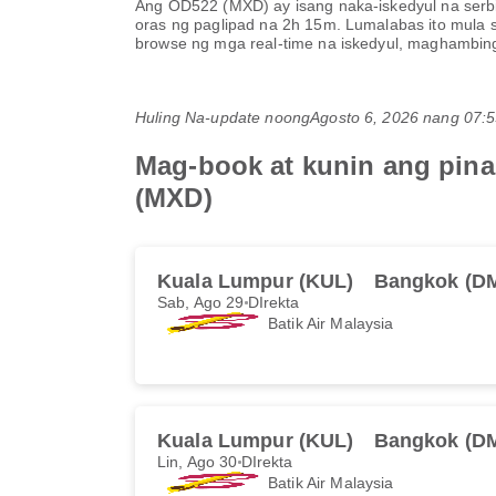
Ang
OD522
(
MXD
) ay isang naka-iskedyul na ser
oras ng paglipad na
2h 15m
. Lumalabas ito mula
browse ng mga real-time na iskedyul, maghambing
Huling Na-update noong
Agosto 6, 2026 nang 07
Mag-book at kunin ang pina
(MXD)
Kuala Lumpur (KUL)
Bangkok (D
Sab, Ago 29
DIrekta
Batik Air Malaysia
Kuala Lumpur (KUL)
Bangkok (D
Lin, Ago 30
DIrekta
Batik Air Malaysia