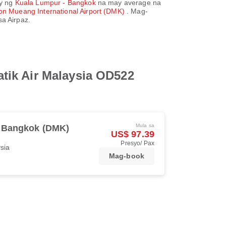
ay ng
Kuala Lumpur - Bangkok
na may average na
on Mueang International Airport (DMK)
. Mag-
a Airpaz.
tik Air Malaysia OD522
Mula sa
Bangkok (DMK)
US$ 97.39
Presyo/ Pax
ysia
Mag-book