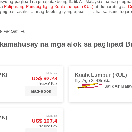
bisyo ng paglipad na pinapatakbo ng
Batik Air Malaysia
, na nag-uugn
 sa
Paliparang Pandaigdig ng Kuala Lumpur (KUL)
at dumarating sa
D
 ng pamasahe, at mag-book ng iyong upuan — lahat sa isang lugar s
:55 PM GMT+0
kamahusay na mga alok sa paglipad Ba
Mula sa
MK)
Kuala Lumpur (KUL)
US$ 92.23
Biy, Ago 28
DIrekta
Presyo/ Pax
Batik Air Mala
Mag-book
Mula sa
MK)
US$ 107.4
Presyo/ Pax