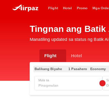
Flight
Hotel
Promo
Mga Orde
Tingnan ang Batik
Manatiling updated sa status ng Batik A
Flight
Hotel
Balikang Biyahe
1 Pasahero
Economy
Mula sa
S