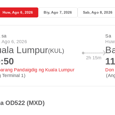
Huw, Ago 6, 2026
Biy, Ago 7, 2026
Sab, Ago 8, 2026
 sa
Sa
 Ago 6, 2026
Huw,
ala Lumpur
B
(KUL)
2h 15m
:50
11
parang Pandaigdig ng Kuala Lumpur
Don 
 Terminal 1)
(Ang
sia OD522 (MXD)