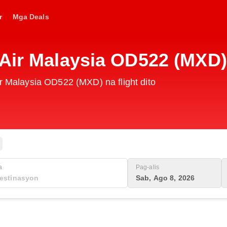
r
Mga Deals
 Air Malaysia OD522 (MXD)
ir Malaysia OD522 (MXD) na flight dito
a
Pag-alis
Sab, Ago 8, 2026