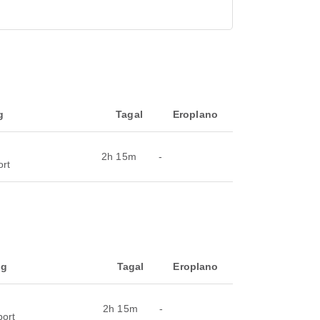
g
Tagal
Eroplano
2h 15m
-
ort
ng
Tagal
Eroplano
2h 15m
-
port