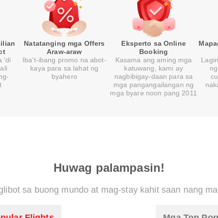
ilian
Natatanging mga Offers
Eksperto sa Online
Mapa
ct
Araw-araw
Booking
 'di
Iba't-ibang promo na abot-
Kasama ang aming mga
Lagi
ali
kaya para sa lahat ng
katuwang, kami ay
ng
ng-
byahero
nagbibigay-daan para sa
cu
t
mga pangangailangan ng
nak
mga byare noon pang 2011
Huwag palampasin!
libot sa buong mundo at mag-stay kahit saan nang ma
pular Flights
Mga Top Pop