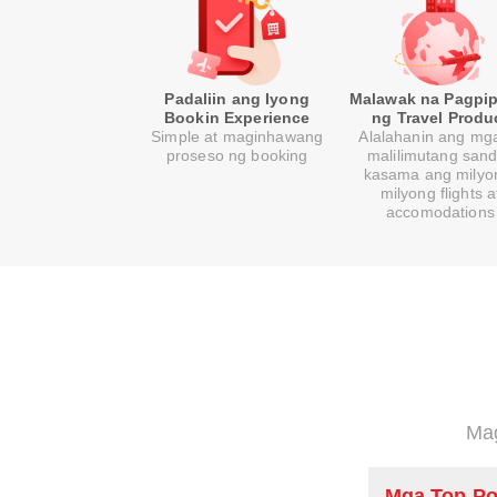
Padaliin ang Iyong
Malawak na Pagpip
Bookin Experience
ng Travel Produ
Simple at maginhawang
Alalahanin ang mga
proseso ng booking
malilimutang sand
kasama ang milyo
milyong flights a
accomodations
Mag
Mga Top Po