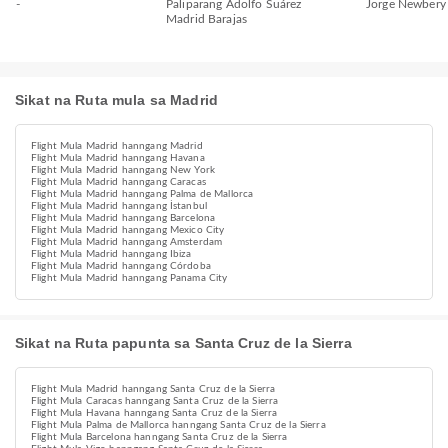
-
Paliparang Adolfo Suárez
Jorge Newbery 
Madrid Barajas
Sikat na Ruta mula sa Madrid
Flight Mula Madrid hanngang Madrid
Flight Mula Madrid hanngang Havana
Flight Mula Madrid hanngang New York
Flight Mula Madrid hanngang Caracas
Flight Mula Madrid hanngang Palma de Mallorca
Flight Mula Madrid hanngang İstanbul
Flight Mula Madrid hanngang Barcelona
Flight Mula Madrid hanngang Mexico City
Flight Mula Madrid hanngang Amsterdam
Flight Mula Madrid hanngang Ibiza
Flight Mula Madrid hanngang Córdoba
Flight Mula Madrid hanngang Panama City
Sikat na Ruta papunta sa Santa Cruz de la Sierra
Flight Mula Madrid hanngang Santa Cruz de la Sierra
Flight Mula Caracas hanngang Santa Cruz de la Sierra
Flight Mula Havana hanngang Santa Cruz de la Sierra
Flight Mula Palma de Mallorca hanngang Santa Cruz de la Sierra
Flight Mula Barcelona hanngang Santa Cruz de la Sierra