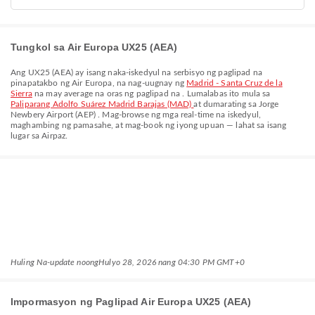
Tungkol sa Air Europa UX25 (AEA)
Ang
UX25
(
AEA
) ay isang naka-iskedyul na serbisyo ng paglipad na
pinapatakbo ng
Air Europa
, na nag-uugnay ng
Madrid - Santa Cruz de la
Sierra
na may average na oras ng paglipad na
. Lumalabas ito mula sa
Paliparang Adolfo Suárez Madrid Barajas (MAD)
at dumarating sa
Jorge
Newbery Airport (AEP)
. Mag-browse ng mga real-time na iskedyul,
maghambing ng pamasahe, at mag-book ng iyong upuan — lahat sa isang
lugar sa Airpaz.
Huling Na-update noong
Hulyo 28, 2026 nang 04:30 PM GMT+0
Impormasyon ng Paglipad Air Europa UX25 (AEA)