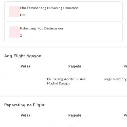
Pinakamababang Buwan ng Pamasahe
Dis
Kabuuang Mga Destinasyon
1
Ang Flight Ngayon
Petsa
Pag-alis
P
-
Paliparang Adolfo Suárez
Jorge Newbery 
Madrid Barajas
Paparating na Flight
Petsa
Pag-alis
P