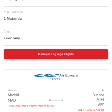
Mga Pasahero
1 Matanda
Class
Economy
Hanapin ang mga Flights
Air Europa
UX25
Mula sa
Sa
Madrid
Buenos
Aires
MAD
AEP
Paliparang Adolfo Suárez Madrid Barajas
Jorge Newbery Airport