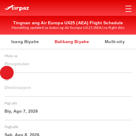
Tingnan ang Air Europa UX25 (AEA) Flight Schedule
Manatiling updated sa status ng Air Europa UX25 (AEA) na flight dito
Isang Biyahe
Balikang Biyahe
Multi-city
Mula sa
Pinagmulan
Sa
Destinasyon
Pag-alis
Biy, Ago 7, 2026
Pagbalik
Sab, Ago 8, 2026