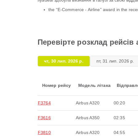
flyadeal здобула визнання в галузі за свою відд
the “E-Commerce - Airline” award in the rec
Перевірте розклад рейсів а
чт, 30 лип. 2026 р.
пт, 31 лип. 2026 р.
Номер рейсу
Модель літака
Відправл
F3764
Airbus A320
00:20
F3616
Airbus A350
02:35
F3810
Airbus A320
04:55