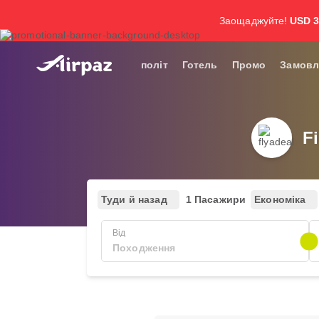
Заощаджуйте!
USD 
політ
Готель
Промо
Замовл
F
Туди й назад
1 Пасажири
Економіка
Від