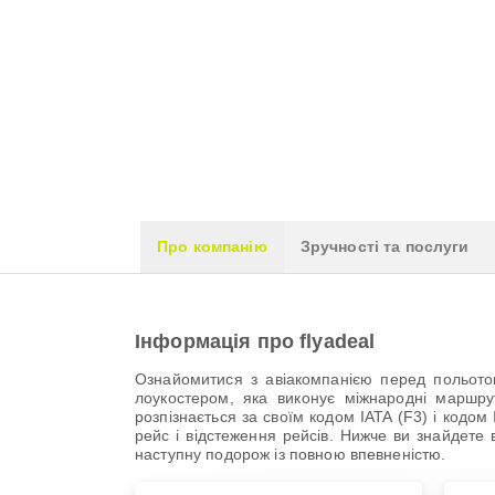
Про компанію
Зручності та послуги
Інформація про flyadeal
Ознайомитися з авіакомпанією перед польотом
лоукостером, яка виконує міжнародні маршрут
розпізнається за своїм кодом IATA (F3) і кодо
рейс і відстеження рейсів. Нижче ви знайдете 
наступну подорож із повною впевненістю.