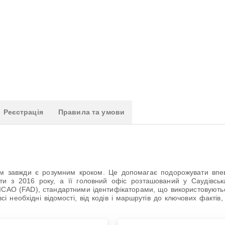
Реєстрація
Правила та умови
 завжди є розумним кроком. Це допомагає подорожувати впевне
и з 2016 року, а її головний офіс розташований у Саудівська А
м ICAO (FAD), стандартними ідентифікаторами, що використовуютьс
всі необхідні відомості, від кодів і маршрутів до ключових факті