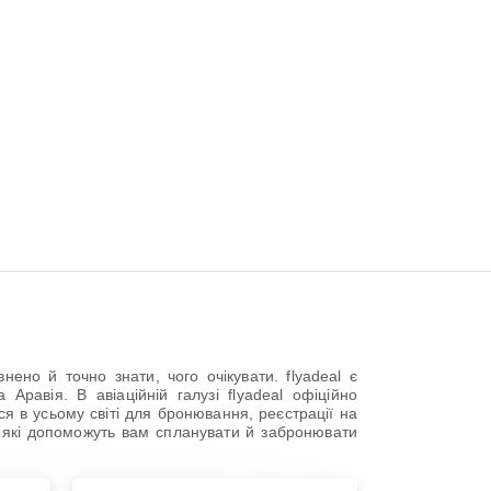
но й точно знати, чого очікувати. flyadeal є
равія. В авіаційній галузі flyadeal офіційно
я в усьому світі для бронювання, реєстрації на
в, які допоможуть вам спланувати й забронювати