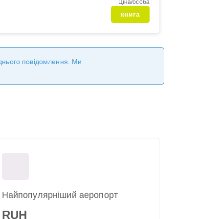
Ціна/особа
книга
реднього повідомлення. Ми
Найпопулярніший аеропорт
RUH