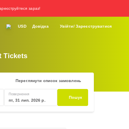
зареєструйтеся зараз!
USD
Довідка
Увійти/ Зареєструватися
t Tickets
Переглянути список замовлень
Повернення
Пошук
пт, 31 лип. 2026 р.