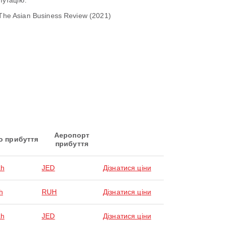
путацію:
 The Asian Business Review (2021)
Аеропорт
о прибуття
прибуття
ah
JED
Дізнатися ціни
h
RUH
Дізнатися ціни
ah
JED
Дізнатися ціни