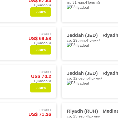
US$ 67.64
пт, 31 лип.
Прямий
Ціна/особа
flyadeal
книга
Почати з
Jeddah (JED)
Riyadh
US$ 69.58
ср, 29 лип.
Прямий
Ціна/особа
flyadeal
книга
Почати з
Jeddah (JED)
Riyadh
US$ 70.2
ср, 12 серп.
Прямий
Ціна/особа
flyadeal
книга
Почати з
Riyadh (RUH)
Medin
US$ 71.26
ср, 23 вер.
Прямий