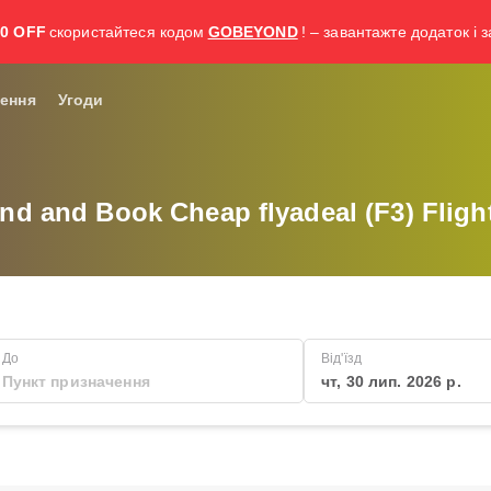
30 OFF
скористайтеся кодом
GOBEYOND
! – завантажте додаток і 
ення
Угоди
ind and Book Cheap flyadeal (F3) Fligh
До
Від'їзд
чт, 30 лип. 2026 р.