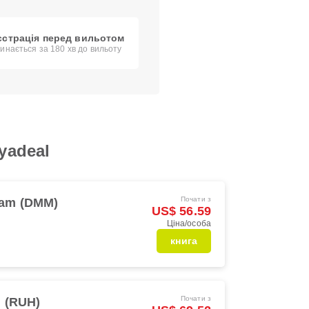
єстрація перед вильотом
инається за 180 хв до вильоту
yadeal
Почати з
am (DMM)
US$ 56.59
Ціна/особа
книга
Почати з
 (RUH)