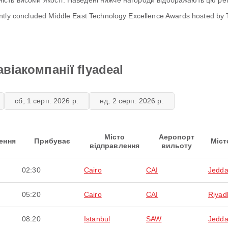
аність високій якості. Наведені нижче нагороди відображають цю ре
ently concluded Middle East Technology Excellence Awards hosted by
віакомпанії flyadeal
сб, 1 серп. 2026 р.
нд, 2 серп. 2026 р.
Місто
Аеропорт
ення
Прибуває
Міст
відправлення
вильоту
02:30
Cairo
CAI
Jedd
05:20
Cairo
CAI
Riyad
08:20
Istanbul
SAW
Jedd