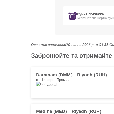
Ручна поклажа
Безкоштовна норма ручно
Останнє оновлення
29 липня 2026 р. о 04:33 
Забронюйте та отримайте н
Dammam (DMM)
Riyadh (RUH)
пт, 14 серп.
Прямий
flyadeal
Medina (MED)
Riyadh (RUH)