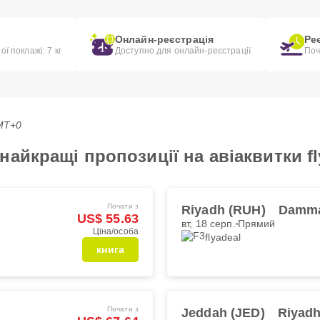
Онлайн-реєстрація
Ре
ї поклажі: 7 кг
Доступно для онлайн-реєстрації
Поч
GMT+0
айкращі пропозиції на авіаквитки fl
Почати з
Riyadh (RUH)
Damm
US$ 55.63
вт, 18 серп.
Прямий
Ціна/особа
flyadeal
книга
Почати з
Jeddah (JED)
Riyadh