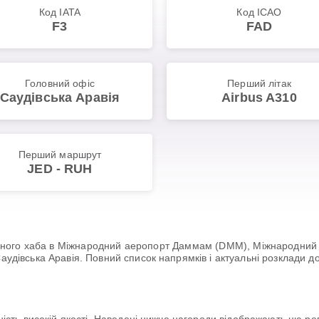
Код IATA
Код ICAO
F3
FAD
Головний офіс
Перший літак
Саудівська Аравія
Airbus A310
Перший маршрут
JED - RUH
сновного хаба в Міжнародний аеропорт Даммам (DMM), Міжнародни
аудівська Аравія. Повний список напрямків і актуальні розклади до