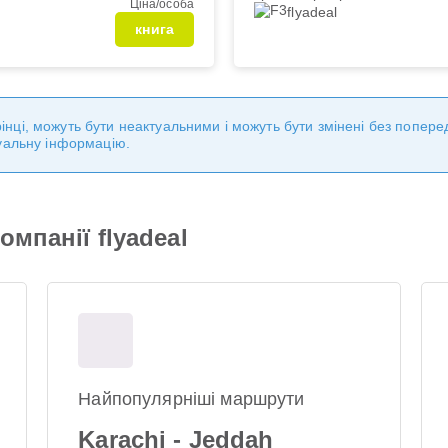
Ціна/особа
flyadeal
книга
торінці, можуть бути неактуальними і можуть бути змінені без попе
уальну інформацію.
мпанії flyadeal
Найпопулярніші маршрути
Karachi - Jeddah