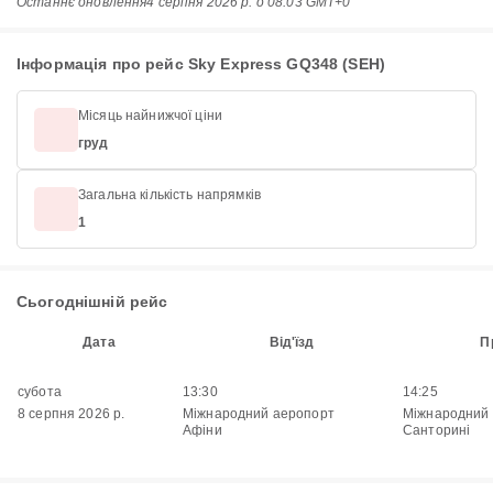
Останнє оновлення
4 серпня 2026 р. о 08:03 GMT+0
Інформація про рейс Sky Express GQ348 (SEH)
Місяць найнижчої ціни
груд
Загальна кількість напрямків
1
Сьогоднішній рейс
Дата
Від'їзд
П
субота
13:30
14:25
8 серпня 2026 р.
Міжнародний аеропорт
Міжнародний
Афіни
Санторині