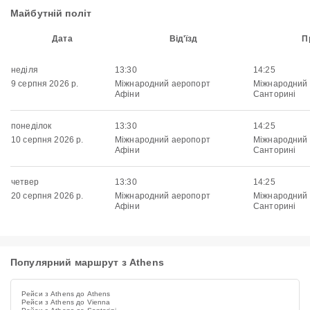
Майбутній політ
Дата
Від'їзд
П
неділя
13:30
14:25
9 серпня 2026 р.
Міжнародний аеропорт
Міжнародний
Афіни
Санторині
понеділок
13:30
14:25
10 серпня 2026 р.
Міжнародний аеропорт
Міжнародний
Афіни
Санторині
четвер
13:30
14:25
20 серпня 2026 р.
Міжнародний аеропорт
Міжнародний
Афіни
Санторині
Популярний маршрут з Athens
Рейси з Athens до Athens
Рейси з Athens до Vienna