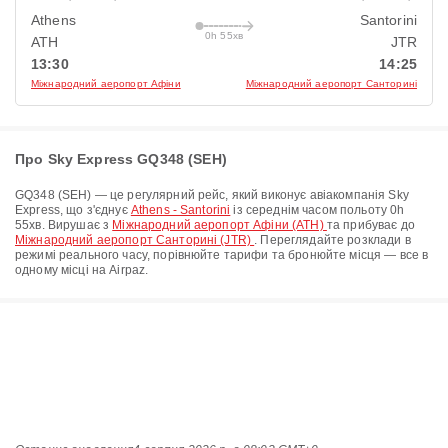
Athens
Santorini
0h 55хв
ATH
JTR
13:30
14:25
Міжнародний аеропорт Афіни
Міжнародний аеропорт Санторині
Про Sky Express GQ348 (SEH)
GQ348
(
SEH
) — це регулярний рейс, який виконує авіакомпанія
Sky
Express
, що з'єднує
Athens - Santorini
із середнім часом польоту
0h
55хв
. Вирушає з
Міжнародний аеропорт Афіни (ATH)
та прибуває до
Міжнародний аеропорт Санторині (JTR)
. Переглядайте розклади в
режимі реального часу, порівнюйте тарифи та бронюйте місця — все в
одному місці на Airpaz.