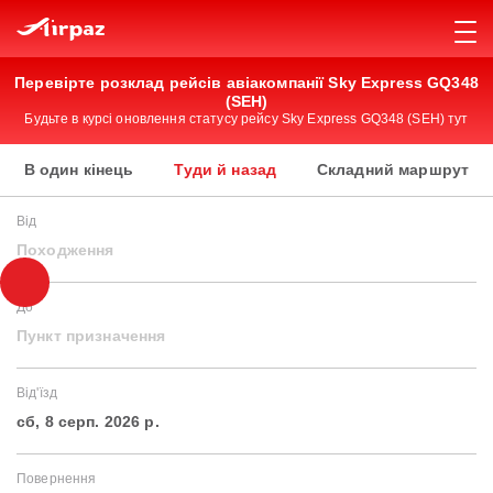
Перевірте розклад рейсів авіакомпанії Sky Express GQ348
(SEH)
Будьте в курсі оновлення статусу рейсу Sky Express GQ348 (SEH) тут
В один кінець
Туди й назад
Складний маршрут
Від
Походження
До
Пункт призначення
Від'їзд
сб, 8 серп. 2026 р.
Повернення