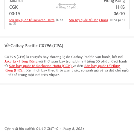
Jakarta
Hồng Kông
CGK
HKG
4 tiếng 55 phút
00:15
06:10
Sân bay quốc tế Soekarno Hatta
(Nhà
Sân bay quốc tế Hồng Kông
(Nhà ga 1)
ga 3)
Về Cathay Pacific CX796 (CPA)
CX796
(
CPA
) là chuyến bay thường lệ do
Cathay Pacific
vận hành, kết nối
Jakarta - Hồng Kông
với thời gian bay trung bình
4 tiếng 55 phút
. Khởi hành
từ
Sân bay quốc tế Soekarno Hatta (CGK)
và đến
Sân bay quốc tế Hồng
Kông (HKG)
. Xem lịch bay theo thời gian thực, so sánh giá vé và đặt chỗ ngồi
— tất cả trong một nơi trên Airpaz.
Cập nhật lần cuối
lúc 04:45 GMT+0 4 tháng 8, 2026