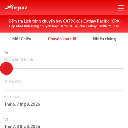
Kiểm tra Lịch trình chuyến bay CX796 của Cathay Pacific (CPA)
Cập nhật tình trạng chuyến bay CX796 (CPA) của Cathay Pacific tại đây
Một Chiều
Chuyến khứ hồi
Nhiều chặng
Từ
Điểm khởi hành
Đến
Điểm đến
Khởi hành
Thứ 6, 7 thg 8, 2026
Về
Thứ 7, 8 thg 8, 2026