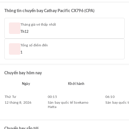
Thông tin chuyến bay Cathay Pacific CX796 (CPA)
Tháng giá vé thấp nhất
Th12
Tổng số điểm đến
1
Chuyến bay hôm nay
Ngày
Khởi hành
Thứ Tư
00:15
06:10
12 tháng 8, 2026
Sân bay quốc tế Soekarno
Sân bay quốc 
Hatta
Chuyến bay sắp tới