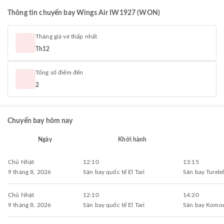
Thông tin chuyến bay Wings Air IW1927 (WON)
Tháng giá vé thấp nhất
Th12
Tổng số điểm đến
2
Chuyến bay hôm nay
Ngày
Khởi hành
Chủ Nhật
12:10
13:15
9 tháng 8, 2026
Sân bay quốc tế El Tari
Sân bay Turele
Chủ Nhật
12:10
14:20
9 tháng 8, 2026
Sân bay quốc tế El Tari
Sân bay Komo