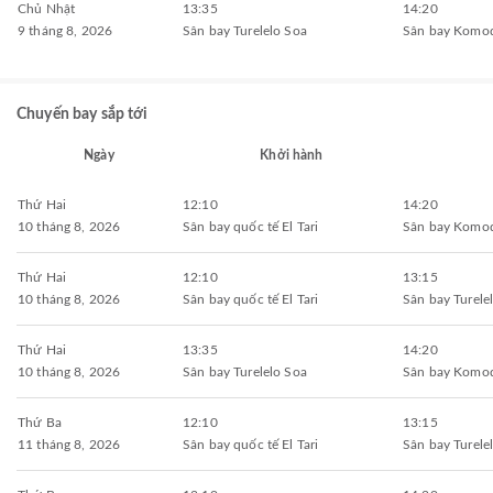
Chủ Nhật
13:35
14:20
9 tháng 8, 2026
Sân bay Turelelo Soa
Sân bay Komo
Chuyến bay sắp tới
Ngày
Khởi hành
Thứ Hai
12:10
14:20
10 tháng 8, 2026
Sân bay quốc tế El Tari
Sân bay Komo
Thứ Hai
12:10
13:15
10 tháng 8, 2026
Sân bay quốc tế El Tari
Sân bay Turele
Thứ Hai
13:35
14:20
10 tháng 8, 2026
Sân bay Turelelo Soa
Sân bay Komo
Thứ Ba
12:10
13:15
11 tháng 8, 2026
Sân bay quốc tế El Tari
Sân bay Turele