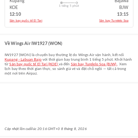
Kupang
Bajawa
1 tiếng 5 phút
KOE
BJW
12:10
13:15
Sân bay quốc tế El Tari
Sân bay Turelelo Soa
Về Wings Air IW1927 (WON)
IW1927
(
WON
) là chuyến bay thường lệ do
Wings Air
vận hành, kết nối
Kupang - Labuan Bajo
với thời gian bay trung bình
1 tiếng 5 phút
. Khởi hành
từ
Sân bay quốc tế El Tari (KOE)
và đến
Sân bay Turelelo Soa (BJW)
. Xem
lịch bay theo thời gian thực, so sánh giá vé và đặt chỗ ngồi — tất cả trong
một nơi trên Airpaz.
Cập nhật lần cuối
lúc 20:16 GMT+0 8 tháng 8, 2026