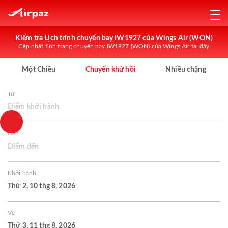
Kiểm tra Lịch trình chuyến bay IW1927 của Wings Air (WON)
Cập nhật tình trạng chuyến bay IW1927 (WON) của Wings Air tại đây
Một Chiều
Chuyến khứ hồi
Nhiều chặng
Từ
Điểm khởi hành
Đến
Điểm đến
Khởi hành
Thứ 2, 10 thg 8, 2026
Về
Thứ 3, 11 thg 8, 2026