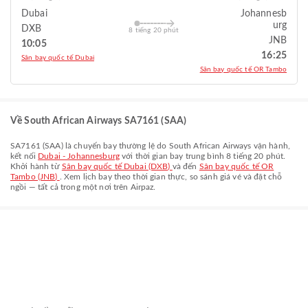
Dubai
Johannesb
urg
DXB
8 tiếng 20 phút
JNB
10:05
16:25
Sân bay quốc tế Dubai
Sân bay quốc tế OR Tambo
Về South African Airways SA7161 (SAA)
SA7161
(
SAA
) là chuyến bay thường lệ do
South African Airways
vận hành,
kết nối
Dubai - Johannesburg
với thời gian bay trung bình
8 tiếng 20 phút
.
Khởi hành từ
Sân bay quốc tế Dubai (DXB)
và đến
Sân bay quốc tế OR
Tambo (JNB)
. Xem lịch bay theo thời gian thực, so sánh giá vé và đặt chỗ
ngồi — tất cả trong một nơi trên Airpaz.