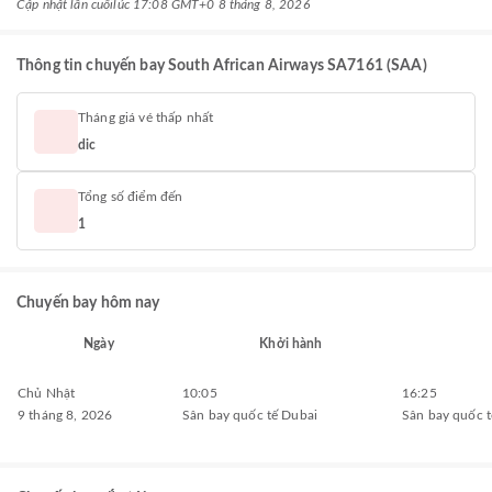
Cập nhật lần cuối
lúc 17:08 GMT+0 8 tháng 8, 2026
Thông tin chuyến bay South African Airways SA7161 (SAA)
Tháng giá vé thấp nhất
dic
Tổng số điểm đến
1
Chuyến bay hôm nay
Ngày
Khởi hành
Chủ Nhật
10:05
16:25
9 tháng 8, 2026
Sân bay quốc tế Dubai
Sân bay quốc 