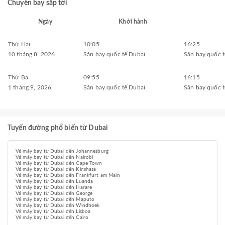
Chuyến bay sắp tới
Ngày
Khởi hành
Thứ Hai
10:05
16:25
10 tháng 8, 2026
Sân bay quốc tế Dubai
Sân bay quốc 
Thứ Ba
09:55
16:15
1 tháng 9, 2026
Sân bay quốc tế Dubai
Sân bay quốc 
Tuyến đường phổ biến từ Dubai
Vé máy bay từ Dubai đến Johannesburg
Vé máy bay từ Dubai đến Nairobi
Vé máy bay từ Dubai đến Cape Town
Vé máy bay từ Dubai đến Kinshasa
Vé máy bay từ Dubai đến Frankfurt am Main
Vé máy bay từ Dubai đến Luanda
Vé máy bay từ Dubai đến Harare
Vé máy bay từ Dubai đến George
Vé máy bay từ Dubai đến Maputo
Vé máy bay từ Dubai đến Windhoek
Vé máy bay từ Dubai đến Lisboa
Vé máy bay từ Dubai đến Cairo