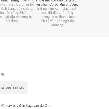
 khách hàng nhiệt tình
Thoải mái đặt chỗ bằng dịch
ợ tốt nhất, bộ phận hỗ
vụ phù hợp với địa phương
khách hàng của chúng
Trải nghiệm cảm giác thoải
luôn sẵn sàng 24/7 bất
mái khi đặt chỗ bằng
ôn ngữ địa phương bạn
phương thức thanh toán,
sử dụng
tiền tệ và ngôn ngữ địa
phương
àng
ổ biến nhất
Vé máy bay đến Cagayan de Oro