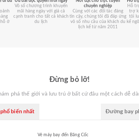
ể đi du
Ưu đãi độc quyền mỗi ngày
Nơi đặt chỗ trực tuyến
Hỗ trợ
Vô số chương trình khuyến
chuyên nghiệp
Hỗ tr
hoảnh
mãi hàng ngày với giá cả
Cùng với các đối tác đáng
trợ 
hàng
cạnh tranh cho tất cả khách
tin cậy, chúng tôi đã đáp ứng
tôi 
chỗ ở
du lịch
vô số nhu cầu của khách du
kể ng
lịch kể từ năm 2011
Đừng bỏ lỡ!
ám phá thế giới và lưu trú ở bất cứ đâu một cách dễ d
phổ biến nhất
Đường bay ph
Vé máy bay đến Băng Cốc