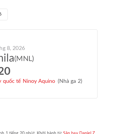
6
hg 8, 2026
ila
(MNL)
20
y quốc tế Ninoy Aquino
(Nhà ga 2)
ình
1 tiếng 20 phút
. Khởi hành từ
Sân bay Daniel Z