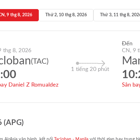
CN, 9 thg 8, 2026
Thứ 2, 10 thg 8, 2026
Thứ 3, 11 thg 8, 202
Đến
9 thg 8, 2026
CN, 9 t
cloban
Man
(TAC)
1 tiếng 20 phút
:00
10:
bay Daniel Z Romualdez
Sân ba
6 (APG)
es AirAsia
vận hành, kết nối
Tacloban - Manila
với thời gian bay trung b