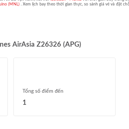
quino (MNL)
. Xem lịch bay theo thời gian thực, so sánh giá vé và đặt ch
ines AirAsia Z26326 (APG)
Tổng số điểm đến
1