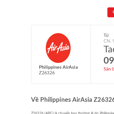
Từ
CN, 
Ta
09
Philippines AirAsia
Sân 
Z26326
Về Philippines AirAsia Z2632
Z26326
(
APG
) là chuyến bay thường lệ do
Philippin