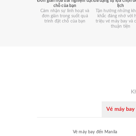
Đơn giản hóa trải nghiệm đặt
Đa dạng sự lựa chọn đ
chỗ của bạn
lịch
Cảm nhận sự linh hoạt và
Tận hưởng những k
đơn giản trong suốt quá
khắc đáng nhớ với 
trình đặt chỗ của bạn
triệu vé máy bay và 
thuận tiện
Kh
Vé máy bay 
Vé máy bay đến Manila