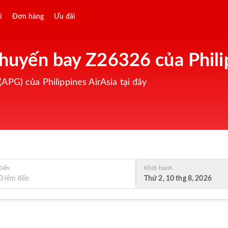
i
Đơn hàng
Ưu đãi
 chuyến bay Z26326 của Phili
APG) của Philippines AirAsia tại đây
Đến
Khởi hành
Thứ 2, 10 thg 8, 2026