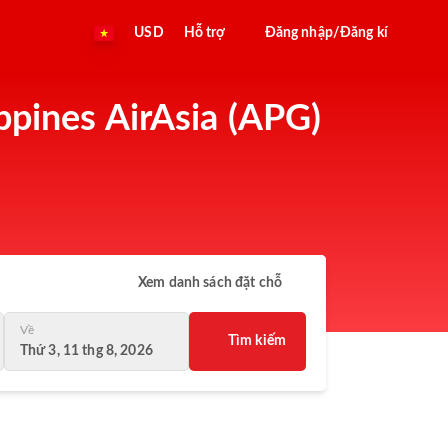
USD
Hỗ trợ
Đăng nhập/Đăng kí
ppines AirAsia (APG)
Xem danh sách đặt chỗ
Về
Tìm kiếm
Thứ 3, 11 thg 8, 2026