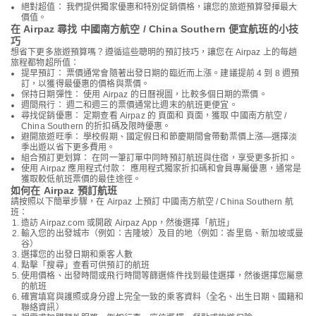
絕對超值： 我們提供獨家優惠和特別促銷價格，讓您的旅遊預算發揮最大
價值。
在 Airpaz 尋找 中國南方航空 / China Southern 便宜航班的小技
巧
想省下更多旅遊預算嗎？遵循這些聰明的預訂技巧，讓您在 Airpaz 上的每趟
旅程都物超所值：
提早預訂： 票價通常會隨著出發日期的臨近而上漲。建議提前 4 到 8 週預
訂，以獲得最優惠的價格與票價。
保持日期彈性： 使用 Airpaz 的日曆視圖，比較多個日期的票價。
週間飛行： 週二和週三的票價通常比週末的航班更便宜。
尋找促銷優惠： 定期查看 Airpaz 的 頁面和 頁面，獲取 中國南方航空 /
China Southern 的折扣碼及限時優惠。
避開旅遊旺季： 學校假期、國定假日和節慶期間會帶動票價上漲—選擇淡
季出遊以省下更多費用。
組合預訂更划算： 在同一筆訂單中同時預訂航班與住宿，享受更多折扣。
使用 Airpaz 應用程式付款： 應用程式獨家折扣碼和會員專屬優惠，通常是
獲取較低航班票價的最佳途徑。
如何在 Airpaz 預訂航班
請按照以下簡單步驟，在 Airpaz 上預訂 中國南方航空 / China Southern 航
班：
造訪 Airpaz.com 或開啟 Airpaz App，然後選擇「航班」
輸入您的出發城市（例如：吉隆坡）及目的地（例如：峇里島、新加坡或曼
谷）
選擇您的出發日期和乘客人數
點擊「搜尋」查看可供預訂的航班
使用價格、出發時間或飛行時間等篩選條件找到最佳選擇，然後選擇您屬意
的航班
確實填寫與護照或身分證上完全一致的乘客資料（全名、出生日期、國籍和
聯絡資訊）