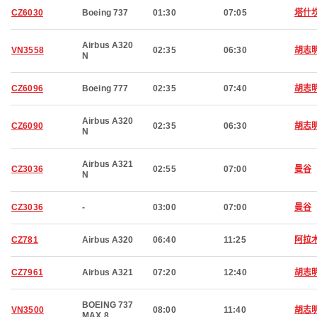
CZ6030
Boeing 737
01:30
07:05
塔什
Airbus A320
VN3558
02:35
06:30
胡志
N
CZ6096
Boeing 777
02:35
07:40
胡志
Airbus A320
CZ6090
02:35
06:30
胡志
N
Airbus A321
CZ3036
02:55
07:00
曼谷
N
CZ3036
-
03:00
07:00
曼谷
CZ781
Airbus A320
06:40
11:25
阿拉
CZ7961
Airbus A321
07:20
12:40
胡志
BOEING 737
VN3500
08:00
11:40
胡志
MAX 8