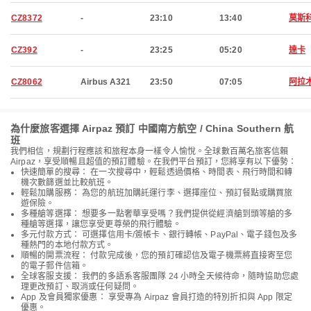
CZ8372
-
23:10
13:40
莫斯
CZ392
-
23:25
05:20
達卡
CZ8062
Airbus A321
23:50
07:05
阿拉
為什麼旅客選擇 Airpaz 預訂 中國南方航空 / China Southern 航
班
我們相信，規劃行程應該和旅程本身一樣令人愉悅。全球數百萬名旅客信賴
Airpaz，享受順暢且超值的預訂體驗。在我們平台預訂，您將享有以下優勢：
快速簡單的搜尋： 在一次搜尋中，輕鬆透過價格、時間表、飛行時間和轉
機次數篩選並比較航班。
輕鬆加購服務： 為您的航班加購託運行李、選擇座位、預訂餐點或購買旅
遊保險。
多種艙等選擇： 想要多一點奢華享受嗎？我們提供從經濟艙到頭等艙的多
種艙等選擇，讓您享受更尊榮的飛行體驗。
多元付款方式： 可選擇信用卡/簽帳卡、銀行轉帳、PayPal、電子錢包及多
種熱門的本地付款方式。
順暢的開票流程： 付款完成後，您的預訂確認信及電子機票將直接寄至您
的電子郵件信箱。
全球客服支援： 我們的多語系客服團隊 24 小時全天候待命，隨時協助您處
理更改預訂、取消或任何疑問。
App 及會員獨家優惠： 享受專為 Airpaz 會員打造的特別折扣與 App 限定
優惠。