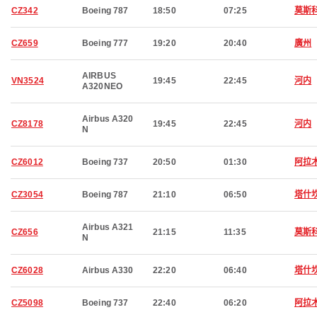
CZ342
Boeing 787
18:50
07:25
莫斯
CZ659
Boeing 777
19:20
20:40
廣州
AIRBUS
VN3524
19:45
22:45
河内
A320NEO
Airbus A320
CZ8178
19:45
22:45
河内
N
CZ6012
Boeing 737
20:50
01:30
阿拉
CZ3054
Boeing 787
21:10
06:50
塔什
Airbus A321
CZ656
21:15
11:35
莫斯
N
CZ6028
Airbus A330
22:20
06:40
塔什
CZ5098
Boeing 737
22:40
06:20
阿拉