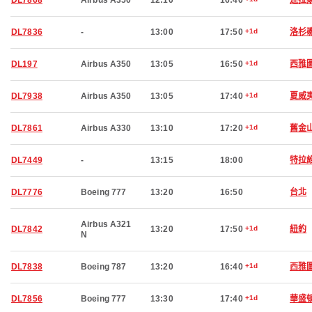
DL7868
Airbus A350
12:10
16:40
達拉
DL7836
-
13:00
17:50
+1d
洛杉
DL197
Airbus A350
13:05
16:50
+1d
西雅
DL7938
Airbus A350
13:05
17:40
+1d
夏威
DL7861
Airbus A330
13:10
17:20
+1d
舊金
DL7449
-
13:15
18:00
特拉
DL7776
Boeing 777
13:20
16:50
台北
Airbus A321
DL7842
13:20
17:50
+1d
紐約
N
DL7838
Boeing 787
13:20
16:40
+1d
西雅
DL7856
Boeing 777
13:30
17:40
+1d
華盛