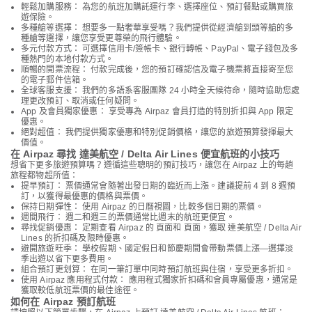
輕鬆加購服務： 為您的航班加購託運行李、選擇座位、預訂餐點或購買旅
遊保險。
多種艙等選擇： 想要多一點奢華享受嗎？我們提供從經濟艙到頭等艙的多
種艙等選擇，讓您享受更尊榮的飛行體驗。
多元付款方式： 可選擇信用卡/簽帳卡、銀行轉帳、PayPal、電子錢包及多
種熱門的本地付款方式。
順暢的開票流程： 付款完成後，您的預訂確認信及電子機票將直接寄至您
的電子郵件信箱。
全球客服支援： 我們的多語系客服團隊 24 小時全天候待命，隨時協助您處
理更改預訂、取消或任何疑問。
App 及會員獨家優惠： 享受專為 Airpaz 會員打造的特別折扣與 App 限定
優惠。
絕對超值： 我們提供獨家優惠和特別促銷價格，讓您的旅遊預算發揮最大
價值。
在 Airpaz 尋找 達美航空 / Delta Air Lines 便宜航班的小技巧
想省下更多旅遊預算嗎？遵循這些聰明的預訂技巧，讓您在 Airpaz 上的每趟
旅程都物超所值：
提早預訂： 票價通常會隨著出發日期的臨近而上漲。建議提前 4 到 8 週預
訂，以獲得最優惠的價格與票價。
保持日期彈性： 使用 Airpaz 的日曆視圖，比較多個日期的票價。
週間飛行： 週二和週三的票價通常比週末的航班更便宜。
尋找促銷優惠： 定期查看 Airpaz 的 頁面和 頁面，獲取 達美航空 / Delta Air
Lines 的折扣碼及限時優惠。
避開旅遊旺季： 學校假期、國定假日和節慶期間會帶動票價上漲—選擇淡
季出遊以省下更多費用。
組合預訂更划算： 在同一筆訂單中同時預訂航班與住宿，享受更多折扣。
使用 Airpaz 應用程式付款： 應用程式獨家折扣碼和會員專屬優惠，通常是
獲取較低航班票價的最佳途徑。
如何在 Airpaz 預訂航班