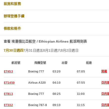
設施和服務
辦理登機手續
條款和條件
查看 埃塞俄比亞航空 / Ethiopian Airlines 航班時刻表
7月30日週四
7月31日週五
8月1日週六
8月2日週日
航班號
飛機型號
出發
抵達
ET453
Boeing 777
03:20
07:05
開羅
ET1450
Airbus A320
04:10
07:55
亞的
ET813
Boeing 777
08:25
11:00
亞的
ET332
Boeing 787-8
09:10
11:15
亞的