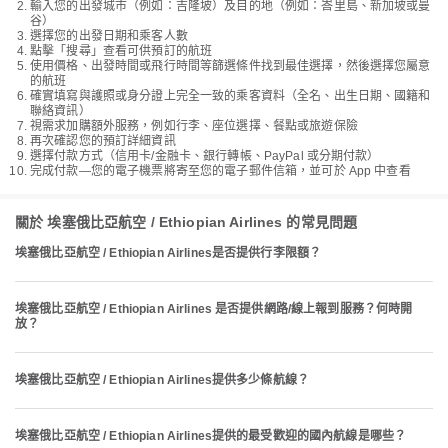
輸入您的出發城市（例如：吉隆坡）及目的地（例如：峇里島、新加坡或曼
谷）
選擇您的出發日期和乘客人數
點擊「搜尋」查看可供預訂的航班
使用價格、出發時間或飛行時間等篩選條件找到最佳選擇，然後選擇您屬意
的航班
確實填寫與護照或身分證上完全一致的乘客資料（全名、出生日期、國籍和
聯絡資訊）
視需求加購額外服務，例如行李、座位選擇、餐點或旅遊保險
再次確認您的預訂詳細資訊
選擇付款方式（信用卡/金融卡、銀行轉帳、PayPal 或分期付款）
完成付款—您的電子機票將寄至您的電子郵件信箱，並可於 App 中查看
關於 埃塞俄比亞航空 / Ethiopian Airlines 的常見問題
埃塞俄比亞航空 / Ethiopian Airlines是否提供行李限額？
埃塞俄比亞航空 / Ethiopian Airlines 是否提供網路/線上報到服務？何時開
放？
埃塞俄比亞航空 / Ethiopian Airlines提供多少條航線？
埃塞俄比亞航空 / Ethiopian Airlines提供的最受歡迎的國內航線是哪些？