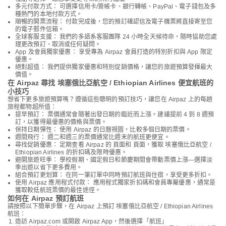
多元付款方式： 可選擇信用卡/簽帳卡、銀行轉帳、PayPal、電子錢包及多
種熱門的本地付款方式。
順暢的開票流程： 付款完成後，您的預訂確認信及電子機票將直接寄至您
的電子郵件信箱。
全球客服支援： 我們的多語系客服團隊 24 小時全天候待命，隨時協助您處
理更改預訂、取消或任何疑問。
App 及會員獨家優惠： 享受專為 Airpaz 會員打造的特別折扣與 App 限定
優惠。
絕對超值： 我們提供獨家優惠和特別促銷價格，讓您的旅遊預算發揮最大
價值。
在 Airpaz 尋找 埃塞俄比亞航空 / Ethiopian Airlines 便宜航班的
小技巧
想省下更多旅遊預算嗎？遵循這些聰明的預訂技巧，讓您在 Airpaz 上的每趟
旅程都物超所值：
提早預訂： 票價通常會隨著出發日期的臨近而上漲。建議提前 4 到 8 週預
訂，以獲得最優惠的價格與票價。
保持日期彈性： 使用 Airpaz 的日曆視圖，比較多個日期的票價。
週間飛行： 週二和週三的票價通常比週末的航班更便宜。
尋找促銷優惠： 定期查看 Airpaz 的 頁面和 頁面，獲取 埃塞俄比亞航空 /
Ethiopian Airlines 的折扣碼及限時優惠。
避開旅遊旺季： 學校假期、國定假日和節慶期間會帶動票價上漲—選擇淡
季出遊以省下更多費用。
組合預訂更划算： 在同一筆訂單中同時預訂航班與住宿，享受更多折扣。
使用 Airpaz 應用程式付款： 應用程式獨家折扣碼和會員專屬優惠，通常是
獲取較低航班票價的最佳途徑。
如何在 Airpaz 預訂航班
請按照以下簡單步驟，在 Airpaz 上預訂 埃塞俄比亞航空 / Ethiopian Airlines
航班：
造訪 Airpaz.com 或開啟 Airpaz App，然後選擇「航班」