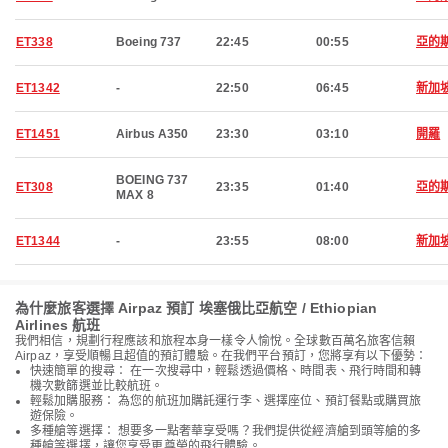
ET338
Boeing 737
22:45
00:55
亞的
ET1342
-
22:50
06:45
新加
ET1451
Airbus A350
23:30
03:10
開羅
BOEING 737
ET308
23:35
01:40
亞的
MAX 8
ET1344
-
23:55
08:00
新加
為什麼旅客選擇 Airpaz 預訂 埃塞俄比亞航空 / Ethiopian
Airlines 航班
我們相信，規劃行程應該和旅程本身一樣令人愉悅。全球數百萬名旅客信賴
Airpaz，享受順暢且超值的預訂體驗。在我們平台預訂，您將享有以下優勢：
快速簡單的搜尋： 在一次搜尋中，輕鬆透過價格、時間表、飛行時間和轉
機次數篩選並比較航班。
輕鬆加購服務： 為您的航班加購託運行李、選擇座位、預訂餐點或購買旅
遊保險。
多種艙等選擇： 想要多一點奢華享受嗎？我們提供從經濟艙到頭等艙的多
種艙等選擇，讓您享受更尊榮的飛行體驗。