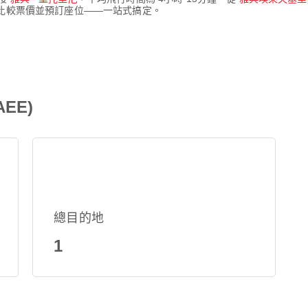
刻表、比較票價並預訂座位——一站式搞定。
EE)
總目的地
1