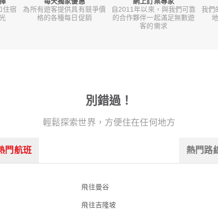
擇
每天獨家優惠
網上訂票專家
和住宿
為所有遊客提供具有競爭價
自2011年以來，與我們可靠
我們
光
格的各種每日促銷
的合作夥伴一起滿足無數遊
地
客的需求
別錯過！
輕鬆探索世界，方便住在任何地方
熱門航班
熱門路
飛往曼谷
飛往吉隆坡