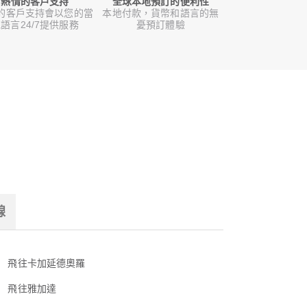
熱情的客戶支持
全球本地預訂的便利性
的客戶支持會以您的當
本地付款，貨幣和語言的無
語言24/7提供服務
憂預訂體驗
線
飛往卡加延德奧羅
飛往雅加達