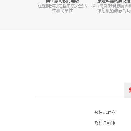
簡化您的預訂體驗
旅遊產品的廣泛選
在整個預訂過程中感受靈活
以百萬計的優惠航班
性和簡單性
讓您度過難忘的時
飛往馬尼拉
飛往丹帕沙