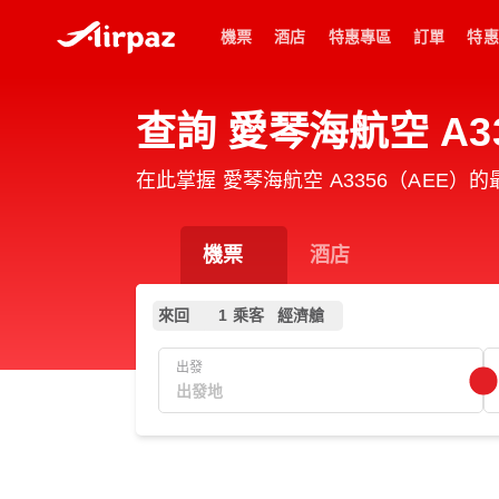
機票
酒店
特惠專區
訂單
特惠
查詢 愛琴海航空 A33
在此掌握 愛琴海航空 A3356（AEE）
機票
酒店
來回
1 乘客
經濟艙
出發