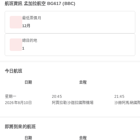
航班資訊 孟加拉航空 BG617 (BBC)
最低票價月
12月
總目的地
1
今日航班
日期
去程
星期一
20:45
21:45
2026年8月10日
阿賈拉勒沙迦拉國際機場
沙赫阿馬納國
即將到來的航班
日期
去程