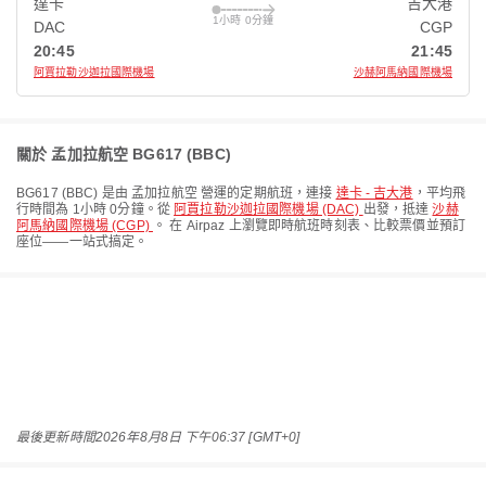
達卡
吉大港
1小時 0分鐘
DAC
CGP
20:45
21:45
阿賈拉勒沙迦拉國際機場
沙赫阿馬納國際機場
關於 孟加拉航空 BG617 (BBC)
BG617
(
BBC
) 是由
孟加拉航空
營運的定期航班，連接
達卡 - 吉大港
，平均飛
行時間為
1小時 0分鐘
。從
阿賈拉勒沙迦拉國際機場 (DAC)
出發，抵達
沙赫
阿馬納國際機場 (CGP)
。 在 Airpaz 上瀏覽即時航班時刻表、比較票價並預訂
座位——一站式搞定。
最後更新時間
2026年8月8日 下午06:37 [GMT+0]