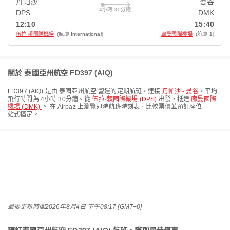
丹帕沙
曼谷
4小時 30分鐘
DPS
DMK
12:10
15:40
伍拉·賴國際機場
(航廈 International)
廊曼國際機場
(航廈 1)
關於 泰國亞州航空 FD397 (AIQ)
FD397
(
AIQ
) 是由
泰國亞州航空
營運的定期航班，連接
丹帕沙 - 曼谷
，平均
飛行時間為
4小時 30分鐘
。從
伍拉·賴國際機場 (DPS)
出發，抵達
廊曼國際
機場 (DMK)
。 在 Airpaz 上瀏覽即時航班時刻表、比較票價並預訂座位——一
站式搞定。
最後更新時間
2026年8月4日 下午08:17 [GMT+0]