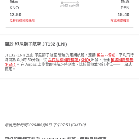
棉兰
檳城
0小時 50分鐘
KNO
PEN
13:50
15:40
瓜拉納穆國際機場
檳城國際機場
關於 印尼獅子航空 JT132 (LNI)
JT132
(
LNI
) 是由
印尼獅子航空
營運的定期航班，連接
棉兰 - 檳城
，平均飛行
時間為
0小時 50分鐘
。從
瓜拉納穆國際機場 (KNO)
出發，抵達
檳城國際機場
(PEN)
。 在 Airpaz 上瀏覽即時航班時刻表、比較票價並預訂座位——一站式
搞定。
最後更新時間
2026年8月6日 下午07:53 [GMT+0]