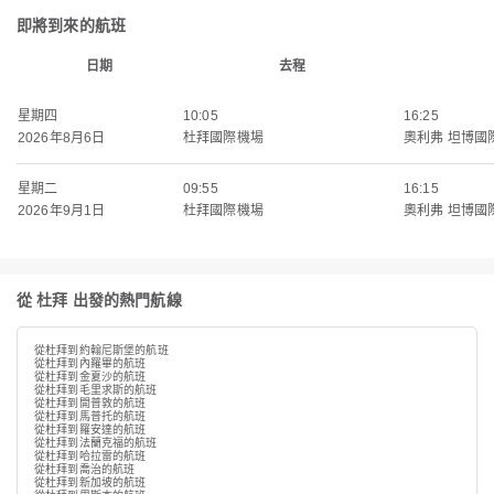
即將到來的航班
日期
去程
星期四
10:05
16:25
2026年8月6日
杜拜國際機場
奧利弗 坦博國
星期二
09:55
16:15
2026年9月1日
杜拜國際機場
奧利弗 坦博國
從 杜拜 出發的熱門航線
從杜拜到約翰尼斯堡的航班
從杜拜到內羅畢的航班
從杜拜到金夏沙的航班
從杜拜到毛里求斯的航班
從杜拜到開普敦的航班
從杜拜到馬普托的航班
從杜拜到羅安達的航班
從杜拜到法蘭克福的航班
從杜拜到哈拉雷的航班
從杜拜到喬治的航班
從杜拜到新加坡的航班