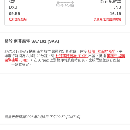
杜拜
約翰尼斯堡
8小時 20分鐘
DXB
JNB
09:55
16:15
杜拜國際機場
奧利弗 坦博國際機場
關於 南非航空 SA7161 (SAA)
SA7161
(
SAA
) 是由
南非航空
營運的定期航班，連接
杜拜 - 約翰尼斯堡
，平
均飛行時間為
8小時 20分鐘
。從
杜拜國際機場 (DXB)
出發，抵達
奧利弗 坦博
國際機場 (JNB)
。 在 Airpaz 上瀏覽即時航班時刻表、比較票價並預訂座位
——一站式搞定。
最後更新時間
2026年8月4日 下午02:53 [GMT+0]