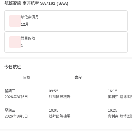
航班資訊 南非航空 SA7161 (SAA)
最低票價月
12月
總目的地
1
今日航班
日期
去程
星期三
09:55
16:15
2026年8月5日
杜拜國際機場
奧利弗 坦博國
星期三
10:05
16:25
2026年8月5日
杜拜國際機場
奧利弗 坦博國