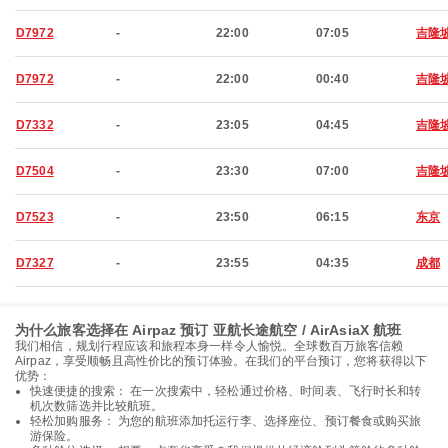
D7972
-
22:00
07:05
吉隆
D7972
-
22:00
00:40
吉隆
D7332
-
23:05
04:45
吉隆
D7504
-
23:30
07:00
吉隆
D7523
-
23:50
06:15
东京
D7327
-
23:55
04:35
成都
为什么旅客选择在 Airpaz 预订 亚航长途航空 / AirAsiaX 航班
我们相信，规划行程应该和旅程本身一样令人愉悦。全球数百万旅客信赖
Airpaz，享受顺畅且高性价比的预订体验。在我们的平台预订，您将获得以下
优势：
快速便捷的搜索： 在一次搜索中，轻松通过价格、时间表、飞行时长和转
机次数筛选并比较航班。
轻松加购服务： 为您的航班添加托运行李、选择座位、预订餐食或购买旅
游保险。