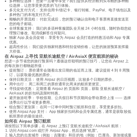
多种舱位选择： 想要一点奢华享受？我们提供从经济舱到头等舱的多种舱
位选择，让您享受更优质的飞行体验。
多元化支付方式： 支持信用卡/借记卡、银行转账、PayPal、电子钱包以及
多种热门的本地支付方式。
顺畅的开票流程： 付款完成后，您的预订确认信和电子客票将直接发送至
您的电子邮箱。
全球客服支持： 我们的多语种客服团队全天候 24 小时在线，随时协助您处
理预订修改、取消或解答任何疑问。
独家 App 及会员促销： 享受专为 Airpaz 会员打造的特惠活动和 App 专属
优惠。
超高性价比： 我们提供独家特惠和特别促销价格，让您的旅游预算发挥最
大价值。
在 Airpaz 上寻找 亚航长途航空 / AirAsiaX 便宜航班的秘诀
想进一步节省您的旅行预算吗？遵循这些聪明的预订技巧，让您在 Airpaz 上
的每次旅行都物超所值：
提前预订： 票价通常会随着出发日期的临近而上涨。建议提前 4 到 8 周预
订，以获取最优惠的票价。
保持日期灵活： 使用 Airpaz 的日历视图，比较多个日期的票价。
周中出行： 周二和周三的票价通常比周末的航班更便宜。
寻找促销优惠： 定期查看 Airpaz 的 页面和 页面，获取 亚航长途航空 /
AirAsiaX 的折扣码及限时特惠。
避开旅游旺季： 学校假期、公共假日和节庆期间会带动票价上涨 —— 选择
淡季出行以节省更多费用。
组合预订更划算： 在同一订单中同时预订航班和住宿，享受更多折扣。
使用 Airpaz App 支付： App 独家折扣码和会员专属优惠，通常是获取较低
航班票价的最佳途径。
如何在 Airpaz 预订航班
请按照以下简单步骤，在 Airpaz 上预订 亚航长途航空 / AirAsiaX 航班：
访问 Airpaz.com 或打开 Airpaz App，然后选择“机票”。
输入您的出发城市（例如：吉隆坡）和目的地（例如：巴厘岛、新加坡或曼